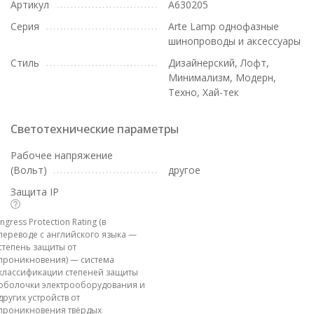
Артикул
A630205
Серия
Arte Lamp однофазные
шинопроводы и аксессуары
Стиль
Дизайнерский, Лофт,
Минимализм, Модерн,
Техно, Хай-тек
Светотехнические параметры
Рабочее напряжение
(Вольт)
другое
Защита IP
Ingress Protection Rating (в
переводе с английского языка —
степень защиты от
проникновения) — система
классификации степеней защиты
оболочки электрооборудования и
других устройств от
проникновения твёрдых