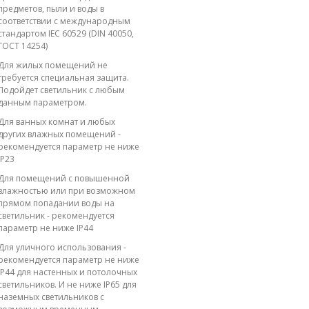
предметов, пыли и воды в
соответствии с международным
стандартом IEC 60529 (DIN 40050,
ГОСТ 14254)
Для жилых помещений не
требуется специальная защита.
Подойдет светильник с любым
данным параметром.
Для ванных комнат и любых
других влажных помещений -
рекомендуется параметр не ниже
IP23
Для помещений с повышенной
влажностью или при возможном
прямом попадании воды на
светильник - рекомендуется
параметр не ниже IP44
Для уличного использования -
рекомендуется параметр не ниже
IP44 для настенных и потолочных
светильников. И не ниже IP65 для
наземных светильников с