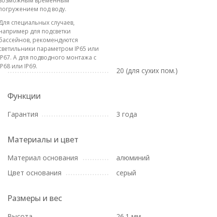
возможным временным
погружением под воду.
Для специальных случаев,
например для подсветки
бассейнов, рекомендуются
светильники параметром IP65 или
IP67. А для подводного монтажа с
IP68 или IP69.
20 (для сухих пом.)
Функции
Гарантия
3 года
Материалы и цвет
Материал основания
алюминий
Цвет основания
серый
Размеры и вес
Высота
26.1 мм