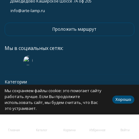
Домодедово Каширское Шоссе 7А оф 205
info@arte-lamp.ru
Проложить маршрут
Мы в социальных сетях:
Категории
Мы сохраняем файлы cookie: это помогает сайту
Информация
работать лучше. Если Вы продолжите
Хорошо
использовать сайт, мы будем считать, что Вас
это устраивает.
Политика персональных данных
Карта сайта
Главная
Каталог
Корзина
Избранное
Войти