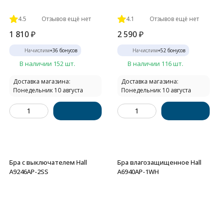
4.5
Отзывов ещё нет
4.1
Отзывов ещё нет
1 810
₽
2 590
₽
Начислим
+
36
бонусов
Начислим
+
52
бонусов
В наличии 152 шт.
В наличии 116 шт.
Доставка магазина:
Доставка магазина:
Понедельник 10 августа
Понедельник 10 августа
Бра с выключателем Hall
Бра влагозащищенное Hall
A9246AP-2SS
A6940AP-1WH