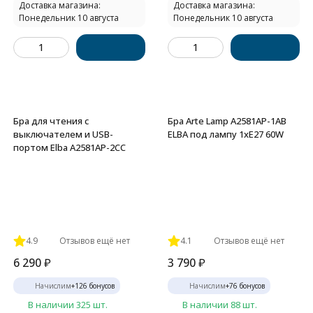
Доставка магазина:
Доставка магазина:
Понедельник 10 августа
Понедельник 10 августа
Бра для чтения с
Бра Arte Lamp A2581AP-1AB
выключателем и USB-
ELBA под лампу 1xE27 60W
портом Elba A2581AP-2CC
4.9
Отзывов ещё нет
4.1
Отзывов ещё нет
6 290
₽
3 790
₽
Начислим
+
126
бонусов
Начислим
+
76
бонусов
В наличии 325 шт.
В наличии 88 шт.