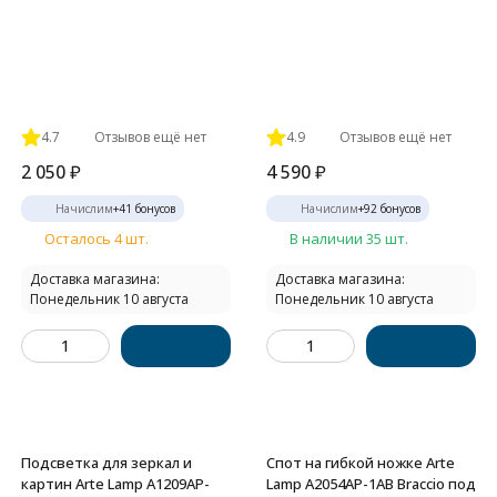
4.7
Отзывов ещё нет
4.9
Отзывов ещё нет
2 050
₽
4 590
₽
Начислим
+
41
бонусов
Начислим
+
92
бонусов
Осталось 4 шт.
В наличии 35 шт.
Доставка магазина:
Доставка магазина:
Понедельник 10 августа
Понедельник 10 августа
Подсветка для зеркал и
Спот на гибкой ножке Arte
картин Arte Lamp A1209AP-
Lamp A2054AP-1AB Braccio под