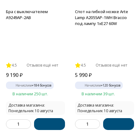
Бра с выключателем
Спот на гибкой ножке Arte
A9249AP-2AB
Lamp A2055AP-1WH Braccio
под лампу 1xE27 60W
4.5
Отзывов ещё нет
4.5
Отзывов ещё нет
9 190
₽
5 990
₽
Начислим
+
184
бонусов
Начислим
+
120
бонусов
В наличии 250 шт.
В наличии 39 шт.
Доставка магазина:
Доставка магазина:
Понедельник 10 августа
Понедельник 10 августа