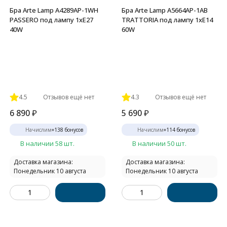
Бра Arte Lamp A4289AP-1WH
Бра Arte Lamp A5664AP-1AB
PASSERO под лампу 1xE27
TRATTORIA под лампу 1xE14
40W
60W
4.5
Отзывов ещё нет
4.3
Отзывов ещё нет
6 890
₽
5 690
₽
Начислим
+
138
бонусов
Начислим
+
114
бонусов
В наличии 58 шт.
В наличии 50 шт.
Доставка магазина:
Доставка магазина:
Понедельник 10 августа
Понедельник 10 августа