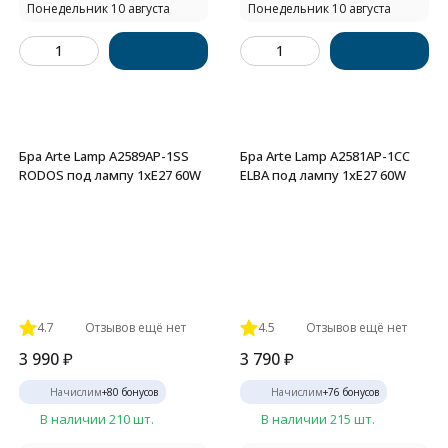
Понедельник 10 августа
Понедельник 10 августа
Бра Arte Lamp A2589AP-1SS
Бра Arte Lamp A2581AP-1CC
RODOS под лампу 1xE27 60W
ELBA под лампу 1xE27 60W
4.7
Отзывов ещё нет
4.5
Отзывов ещё нет
3 990
₽
3 790
₽
Начислим
+
80
бонусов
Начислим
+
76
бонусов
В наличии 210 шт.
В наличии 215 шт.