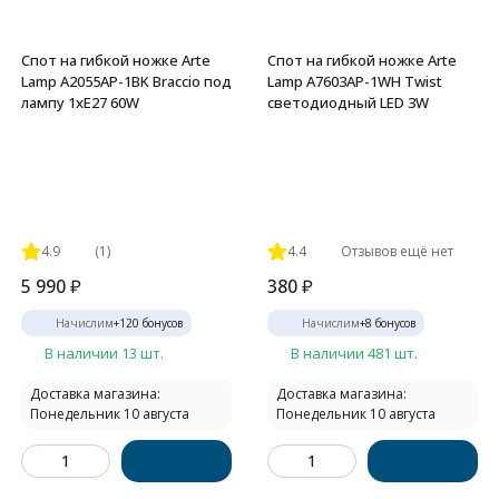
Спот на гибкой ножке Arte
Спот на гибкой ножке Arte
Lamp A2055AP-1BK Braccio под
Lamp A7603AP-1WH Twist
лампу 1xE27 60W
светодиодный LED 3W
4.9
(1)
4.4
Отзывов ещё нет
5 990
₽
380
₽
Начислим
+
120
бонусов
Начислим
+
8
бонусов
В наличии 13 шт.
В наличии 481 шт.
Доставка магазина:
Доставка магазина:
Понедельник 10 августа
Понедельник 10 августа