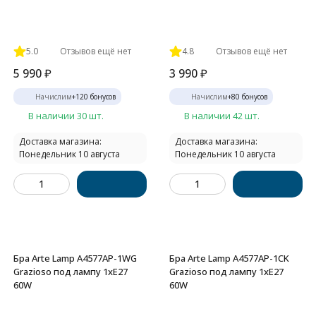
5.0
Отзывов ещё нет
4.8
Отзывов ещё нет
5 990
₽
3 990
₽
Начислим
+
120
бонусов
Начислим
+
80
бонусов
В наличии 30 шт.
В наличии 42 шт.
Доставка магазина:
Доставка магазина:
Понедельник 10 августа
Понедельник 10 августа
Бра Arte Lamp A4577AP-1WG
Бра Arte Lamp A4577AP-1CK
Grazioso под лампу 1xE27
Grazioso под лампу 1xE27
60W
60W