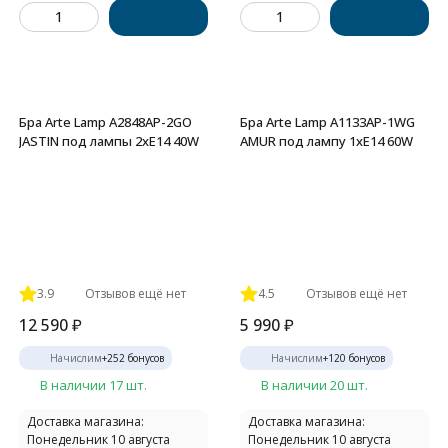
Бра Arte Lamp A2848AP-2GO
Бра Arte Lamp A1133AP-1WG
JASTIN под лампы 2xE14 40W
AMUR под лампу 1xE14 60W
3.9
Отзывов ещё нет
4.5
Отзывов ещё нет
12 590
₽
5 990
₽
Начислим
+
252
бонусов
Начислим
+
120
бонусов
В наличии 17 шт.
В наличии 20 шт.
Доставка магазина:
Доставка магазина:
Понедельник 10 августа
Понедельник 10 августа