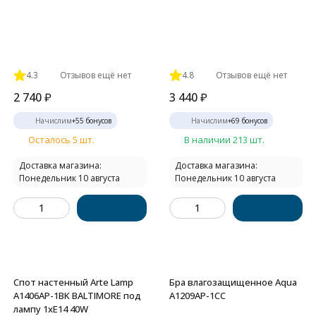
4.3
Отзывов ещё нет
4.8
Отзывов ещё нет
2 740
₽
3 440
₽
Начислим
+
55
бонусов
Начислим
+
69
бонусов
Осталось 5 шт.
В наличии 213 шт.
Доставка магазина:
Доставка магазина:
Понедельник 10 августа
Понедельник 10 августа
Спот настенный Arte Lamp
Бра влагозащищенное Aqua
A1406AP-1BK BALTIMORE под
A1209AP-1CC
лампу 1xE14 40W