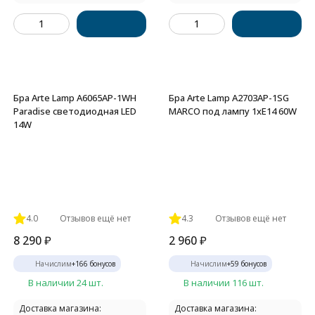
Бра Arte Lamp A6065AP-1WH
Бра Arte Lamp A2703AP-1SG
Paradise светодиодная LED
MARCO под лампу 1xE14 60W
14W
4.0
Отзывов ещё нет
4.3
Отзывов ещё нет
8 290
₽
2 960
₽
Начислим
+
166
бонусов
Начислим
+
59
бонусов
В наличии 24 шт.
В наличии 116 шт.
Доставка магазина:
Доставка магазина: