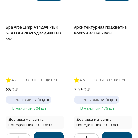
Бра Arte Lamp A1423AP-1BK
Архитектурная подсветка
SCATOLA светодиодная LED
Bosto A3722AL-2WH
5W
4.2
Отзывов ещё нет
4.6
Отзывов ещё нет
850
₽
3 290
₽
Начислим
+
17
бонусов
Начислим
+
66
бонусов
В наличии 304 шт.
В наличии 179 шт.
Доставка магазина:
Доставка магазина:
Понедельник 10 августа
Понедельник 10 августа