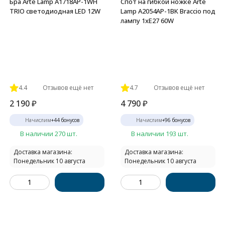
Бра Arte Lamp A1718AP-1WH
Спот на гибкой ножке Arte
TRIO светодиодная LED 12W
Lamp A2054AP-1BK Braccio под
лампу 1xE27 60W
4.4
Отзывов ещё нет
4.7
Отзывов ещё нет
2 190
₽
4 790
₽
Начислим
+
44
бонусов
Начислим
+
96
бонусов
В наличии 270 шт.
В наличии 193 шт.
Доставка магазина:
Доставка магазина:
Понедельник 10 августа
Понедельник 10 августа