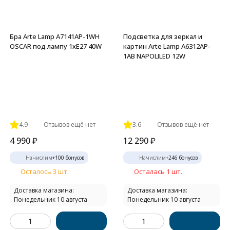
Бра Arte Lamp A7141AP-1WH
Подсветка для зеркал и
OSCAR под лампу 1xE27 40W
картин Arte Lamp A6312AP-
1AB NAPOLILED 12W
4.9
Отзывов ещё нет
3.6
Отзывов ещё нет
4 990
₽
12 290
₽
Начислим
+
100
бонусов
Начислим
+
246
бонусов
Осталось 3 шт.
Осталась 1 шт.
Доставка магазина:
Доставка магазина:
Понедельник 10 августа
Понедельник 10 августа