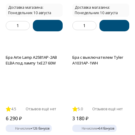
Доставка магазина:
Доставка магазина:
Понедельник 10 августа
Понедельник 10 августа
Бра Arte Lamp A2581AP-2AB
Бра с выключателем Tyler
ELBA под лампу 1xE27 60W
A1031AP-1WH
4.5
Отзывов ещё нет
5.0
Отзывов ещё нет
6 290
₽
3 180
₽
Начислим
+
126
бонусов
Начислим
+
64
бонусов