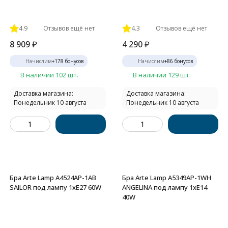
4.9
Отзывов ещё нет
4.3
Отзывов ещё нет
8 909
₽
4 290
₽
Начислим
+
178
бонусов
Начислим
+
86
бонусов
В наличии 102 шт.
В наличии 129 шт.
Доставка магазина:
Доставка магазина:
Понедельник 10 августа
Понедельник 10 августа
Бра Arte Lamp A4524AP-1AB
Бра Arte Lamp A5349AP-1WH
SAILOR под лампу 1xE27 60W
ANGELINA под лампу 1xE14
40W