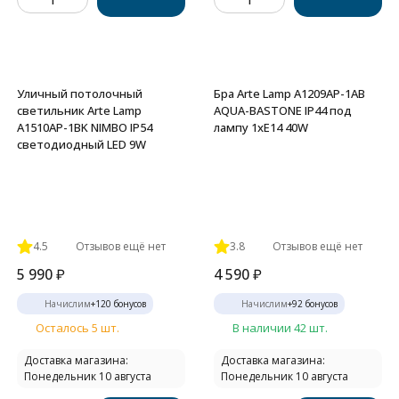
Уличный потолочный
Бра Arte Lamp A1209AP-1AB
светильник Arte Lamp
AQUA-BASTONE IP44 под
A1510AP-1BK NIMBO IP54
лампу 1xE14 40W
светодиодный LED 9W
4.5
Отзывов ещё нет
3.8
Отзывов ещё нет
5 990
₽
4 590
₽
Начислим
+
120
бонусов
Начислим
+
92
бонусов
Осталось 5 шт.
В наличии 42 шт.
Доставка магазина:
Доставка магазина:
Понедельник 10 августа
Понедельник 10 августа