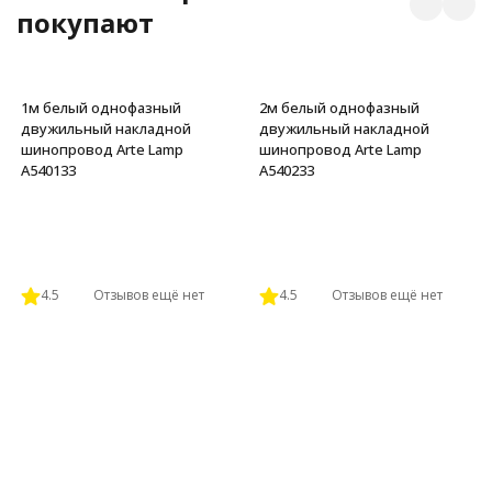
покупают
1м белый однофазный
2м белый однофазный
двужильный накладной
двужильный накладной
шинопровод Arte Lamp
шинопровод Arte Lamp
A540133
A540233
4.5
Отзывов ещё нет
4.5
Отзывов ещё нет