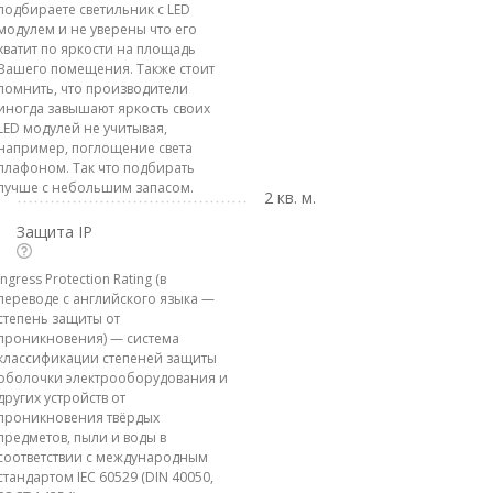
подбираете светильник с LED
модулем и не уверены что его
хватит по яркости на площадь
Вашего помещения. Также стоит
помнить, что производители
иногда завышают яркость своих
LED модулей не учитывая,
например, поглощение света
плафоном. Так что подбирать
лучше с небольшим запасом.
2 кв. м.
Защита IP
Ingress Protection Rating (в
переводе с английского языка —
степень защиты от
проникновения) — система
классификации степеней защиты
оболочки электрооборудования и
других устройств от
проникновения твёрдых
предметов, пыли и воды в
соответствии с международным
стандартом IEC 60529 (DIN 40050,