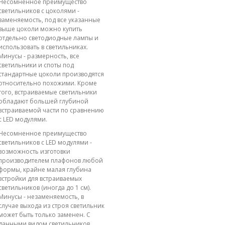
Несомненное преимущество
светильников с цоколями -
заменяемость, под все указанные
выше цоколи можно купить
отдельно светодиодные лампы и
использовать в светильниках.
Минусы - размерность, все
светильники и споты под
стандартные цоколи производятся
относительно похожими. Кроме
того, встраиваемые светильники
обладают большей глубиной
встраиваемой части по сравнению
с LED модулями.
Несомненное преимущество
светильников с LED модулями -
возможность изготовки
производителем плафонов любой
формы, крайне малая глубина
встройки для встраиваемых
светильников (иногда до 1 см).
Минусы - незаменяемость, в
случае выхода из строя светильник
может быть только заменен. С
данными видом светильников