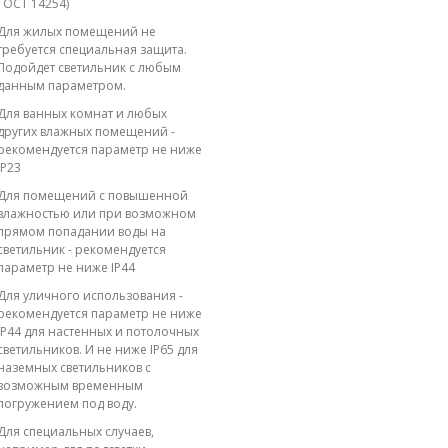
ГОСТ 14254)
Для жилых помещений не
требуется специальная защита.
Подойдет светильник с любым
данным параметром.
Для ванных комнат и любых
других влажных помещений -
рекомендуется параметр не ниже
IP23
Для помещений с повышенной
влажностью или при возможном
прямом попадании воды на
светильник - рекомендуется
параметр не ниже IP44
Для уличного использования -
рекомендуется параметр не ниже
IP44 для настенных и потолочных
светильников. И не ниже IP65 для
наземных светильников с
возможным временным
погружением под воду.
Для специальных случаев,