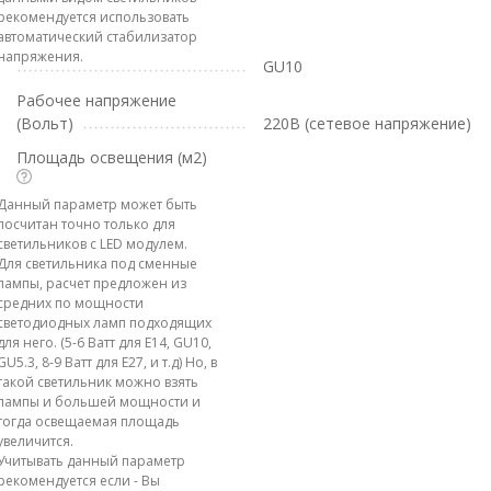
рекомендуется использовать
автоматический стабилизатор
напряжения.
GU10
Рабочее напряжение
(Вольт)
220В (сетевое напряжение)
Площадь освещения (м2)
Данный параметр может быть
посчитан точно только для
светильников с LED модулем.
Для светильника под сменные
лампы, расчет предложен из
средних по мощности
светодиодных ламп подходящих
для него. (5-6 Ватт для E14, GU10,
GU5.3, 8-9 Ватт для E27, и т.д) Но, в
такой светильник можно взять
лампы и большей мощности и
тогда освещаемая площадь
увеличится.
Учитывать данный параметр
рекомендуется если - Вы