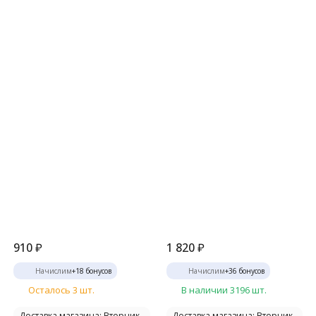
910
₽
1 820
₽
Начислим
+
18
бонусов
Начислим
+
36
бонусов
Осталось 3 шт.
В наличии 3196 шт.
Доставка магазина: Вторник
Доставка магазина: Вторник