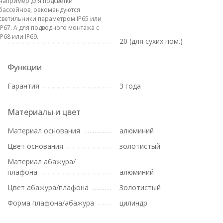
например для подсветки
бассейнов, рекомендуются
светильники параметром IP65 или
IP67. А для подводного монтажа с
IP68 или IP69.
20 (для сухих пом.)
Функции
Гарантия
3 года
Материалы и цвет
Материал основания
алюминий
Цвет основания
золотистый
Материал абажура/
плафона
алюминий
Цвет абажура/плафона
Золотистый
Форма плафона/абажура
цилиндр