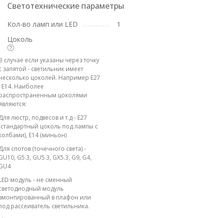
Светотехнические параметры
Кол-во ламп или LED
1
Цоколь
В случае если указаны через точку
с запятой - светильник имеет
несколько цоколей. Например E27
; E14. Наиболее
распространенным цоколями
являются:
Для люстр, подвесов и т.д - E27
(стандартный цоколь под лампы с
колбами), E14 (миньон)
Для спотов (точечного света) -
GU10, G5.3, GU5.3, GX5.3, G9, G4,
GU4
LED модуль - не сменный
светодиодный модуль
вмонтированный в плафон или
под рассеиватель светильника.