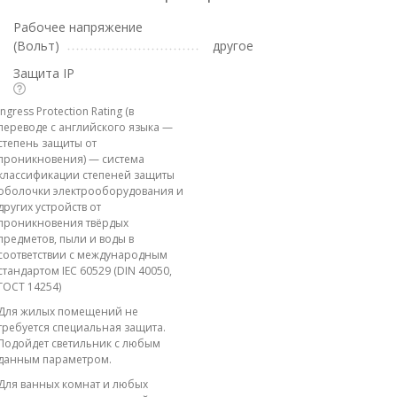
Рабочее напряжение
(Вольт)
другое
Защита IP
Ingress Protection Rating (в
переводе с английского языка —
степень защиты от
проникновения) — система
классификации степеней защиты
оболочки электрооборудования и
других устройств от
проникновения твёрдых
предметов, пыли и воды в
соответствии с международным
стандартом IEC 60529 (DIN 40050,
ГОСТ 14254)
Для жилых помещений не
требуется специальная защита.
Подойдет светильник с любым
данным параметром.
Для ванных комнат и любых