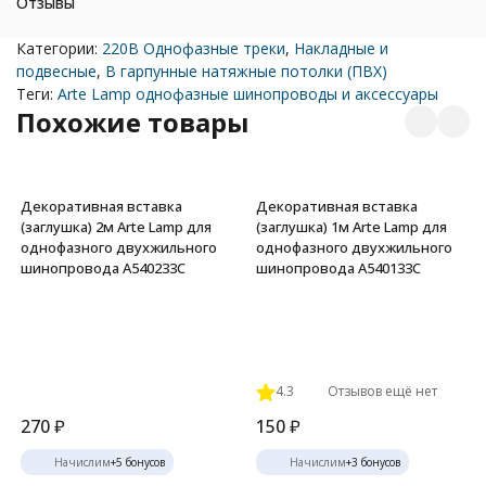
Отзывы
Категории:
220В Однофазные треки
,
Накладные и
подвесные
,
В гарпунные натяжные потолки (ПВХ)
Теги:
Arte Lamp однофазные шинопроводы и аксессуары
Похожие товары
Декоративная вставка
Декоративная вставка
(заглушка) 2м Arte Lamp для
(заглушка) 1м Arte Lamp для
однофазного двухжильного
однофазного двухжильного
шинопровода A540233С
шинопровода A540133С
4.3
Отзывов ещё нет
270
₽
150
₽
Начислим
+
5
бонусов
Начислим
+
3
бонусов