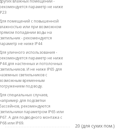
других влажных помещений -
рекомендуется параметр не ниже
IP23
Для помещений с повышенной
влажностью или при возможном
прямом попадании воды на
светильник - рекомендуется
параметр не ниже IP44
Для уличного использования -
рекомендуется параметр не ниже
IP44 для настенных и потолочных
светильников. И не ниже IP65 для
наземных светильников с
возможным временным
погружением под воду.
Для специальных случаев,
например для подсветки
бассейнов, рекомендуются
светильники параметром IP65 или
IP67. А для подводного монтажа с
IP68 или IP69.
20 (для сухих пом.)