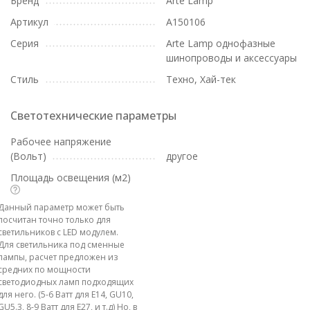
Бренд
Arte Lamp
Артикул
A150106
Серия
Arte Lamp однофазные
шинопроводы и аксессуары
Стиль
Техно, Хай-тек
Светотехнические параметры
Рабочее напряжение
(Вольт)
другое
Площадь освещения (м2)
Данный параметр может быть
посчитан точно только для
светильников с LED модулем.
Для светильника под сменные
лампы, расчет предложен из
средних по мощности
светодиодных ламп подходящих
для него. (5-6 Ватт для E14, GU10,
GU5.3, 8-9 Ватт для E27, и т.д) Но, в