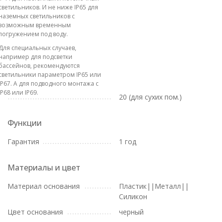
светильников. И не ниже IP65 для
наземных светильников с
возможным временным
погружением под воду.
Для специальных случаев,
например для подсветки
бассейнов, рекомендуются
светильники параметром IP65 или
IP67. А для подводного монтажа с
IP68 или IP69.
20 (для сухих пом.)
Функции
Гарантия
1 год
Материалы и цвет
Материал основания
Пластик||Металл||
Силикон
Цвет основания
черный