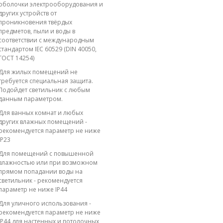
оболочки электрооборудования и
других устройств от
проникновения твёрдых
предметов, пыли и воды в
соответствии с международным
стандартом IEC 60529 (DIN 40050,
ГОСТ 14254)
Для жилых помещений не
требуется специальная защита.
Подойдет светильник с любым
данным параметром.
Для ванных комнат и любых
других влажных помещений -
рекомендуется параметр не ниже
IP23
Для помещений с повышенной
влажностью или при возможном
прямом попадании воды на
светильник - рекомендуется
параметр не ниже IP44
Для уличного использования -
рекомендуется параметр не ниже
IP44 для настенных и потолочных