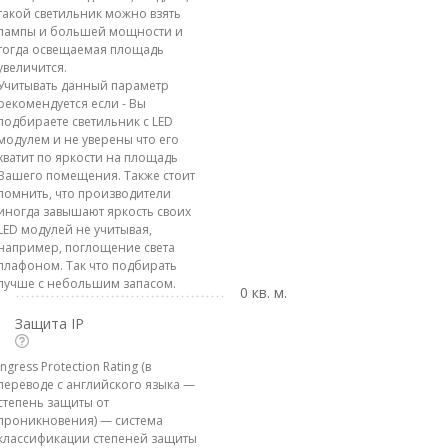
такой светильник можно взять
лампы и большей мощности и
тогда освещаемая площадь
увеличится.
Учитывать данный параметр
рекомендуется если - Вы
подбираете светильник с LED
модулем и не уверены что его
хватит по яркости на площадь
Вашего помещения. Также стоит
помнить, что производители
иногда завышают яркость своих
LED модулей не учитывая,
например, поглощение света
плафоном. Так что подбирать
лучше с небольшим запасом.
0 кв. м.
Защита IP
Ingress Protection Rating (в
переводе с английского языка —
степень защиты от
проникновения) — система
классификации степеней защиты