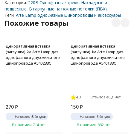
Категории:
220В Однофазные треки
,
Накладные и
подвесные
,
В гарпунные натяжные потолки (ПВХ)
Теги:
Arte Lamp однофазные шинопроводы и аксессуары
Похожие товары
Декоративная вставка
Декоративная вставка
(заглушка) 2м Arte Lamp для
(заглушка) 1м Arte Lamp для
однофазного двухжильного
однофазного двухжильного
шинопровода A540233С
шинопровода A540133С
4.3
Отзывов ещё нет
270
₽
150
₽
Начислим
+
5
бонусов
Начислим
+
3
бонусов
В наличии 714 шт.
В наличии 882 шт.