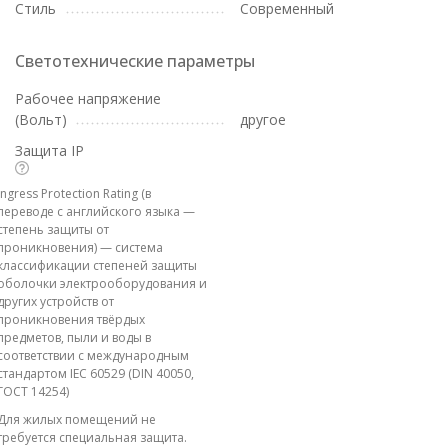
Стиль
Современный
Светотехнические параметры
Рабочее напряжение
(Вольт)
другое
Защита IP
Ingress Protection Rating (в
переводе с английского языка —
степень защиты от
проникновения) — система
классификации степеней защиты
оболочки электрооборудования и
других устройств от
проникновения твёрдых
предметов, пыли и воды в
соответствии с международным
стандартом IEC 60529 (DIN 40050,
ГОСТ 14254)
Для жилых помещений не
требуется специальная защита.