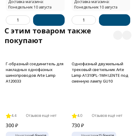
Доставка магазина:
Доставка магазина:
Понедельник 10 августа
Понедельник 10 августа
C этим товаром также
покупают
Г-образный соединитель для
Однофазный двужильный
накладных однофазных
трековый светильник Arte
шинопроводов Arte Lamp
Lamp A1310PL-1WH LENTE под
A120033
сменную лампу GU10
4.4
Отзывов ещё нет
4.0
Отзывов ещё нет
300
₽
730
₽
Начислим
+
6
бонусов
Начислим
+
15
бонусов