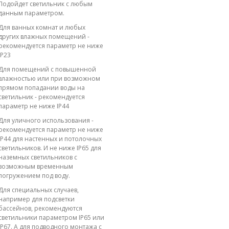
Подойдет светильник с любым
данным параметром.
Для ванных комнат и любых
других влажных помещений -
рекомендуется параметр не ниже
IP23
Для помещений с повышенной
влажностью или при возможном
прямом попадании воды на
светильник - рекомендуется
параметр не ниже IP44
Для уличного использования -
рекомендуется параметр не ниже
IP44 для настенных и потолочных
светильников. И не ниже IP65 для
наземных светильников с
возможным временным
погружением под воду.
Для специальных случаев,
например для подсветки
бассейнов, рекомендуются
светильники параметром IP65 или
IP67. А для подводного монтажа с