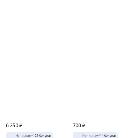
6 250
₽
700
₽
Начислим
+
125
бонусов
Начислим
+
14
бонусов