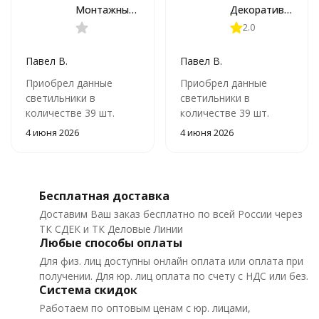
Монтажный комплект INTER для установки безрамочного светильника в натяжной потолок из ПВХ Arte Lamp INTER A300105
Декоративная рамка для безрамочного светильника Arte Lamp INTER A3010PL-1WH
2.0
Павел В.
Павел В.
Приобрел данные
Приобрел данные
светильники в
светильники в
количестве 39 шт.
количестве 39 шт.
Вставляются они
Вставляются они
4 июня 2026
4 июня 2026
нормально, смотрятся
нормально, смотрятся
хорошо, а вот
хорошо, а вот
заменить потом
заменить потом
лампочку, к примеру
лампочку, к примеру
Бесплатная доставка
невозможно.
невозможно.
Доставим Ваш заказ бесплатно по всей России через
Установочное кольцо
Установочное кольцо
ТК СДЕК и ТК Деловые Линии
от установочного
от установочного
Любые способы оплаты
стакана не оторвать!!!
стакана не оторвать!!!
Для физ. лиц доступны онлайн оплата или оплата при
Устанавливали по
Устанавливали по
получении. Для юр. лиц оплата по счету с НДС или без.
методу А1.
методу А1.
Система скидок
Работаем по оптовым ценам с юр. лицами,