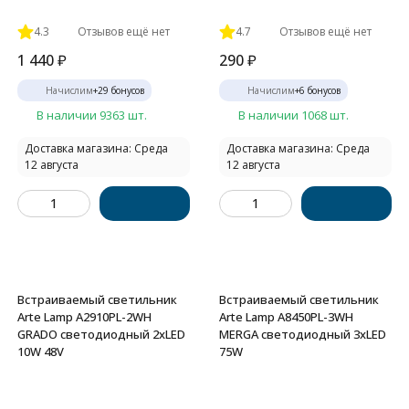
4.3
Отзывов ещё нет
4.7
Отзывов ещё нет
1 440
₽
290
₽
Начислим
+
29
бонусов
Начислим
+
6
бонусов
В наличии 9363 шт.
В наличии 1068 шт.
Доставка магазина: Среда
Доставка магазина: Среда
12 августа
12 августа
Встраиваемый светильник
Встраиваемый светильник
Arte Lamp A2910PL-2WH
Arte Lamp A8450PL-3WH
GRADO светодиодный 2xLED
MERGA светодиодный 3xLED
10W 48V
75W