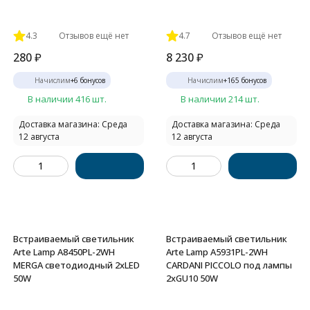
4.3
Отзывов ещё нет
4.7
Отзывов ещё нет
280
₽
8 230
₽
Начислим
+
6
бонусов
Начислим
+
165
бонусов
В наличии 416 шт.
В наличии 214 шт.
Доставка магазина: Среда
Доставка магазина: Среда
12 августа
12 августа
Встраиваемый светильник
Встраиваемый светильник
Arte Lamp A8450PL-2WH
Arte Lamp A5931PL-2WH
MERGA светодиодный 2xLED
CARDANI PICCOLO под лампы
50W
2xGU10 50W