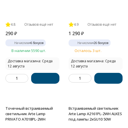
4.8
Отзывов ещё нет
4.9
Отзывов ещё нет
290
₽
1 290
₽
Начислим
+
6
бонусов
Начислим
+
26
бонусов
В наличии 5590 шт.
Осталось 3 шт.
Доставка магазина: Среда
Доставка магазина: Среда
12 августа
12 августа
Точечный встраиваемый
Встраиваемый светильник
светильник Arte Lamp
Arte Lamp A2161PL-2WH ALKES
PRIVATO A7018PL-2WH
под лампы 2xGU10 50W