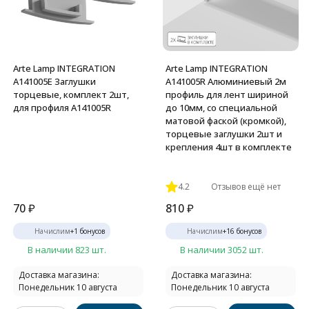
Arte Lamp INTEGRATION
Arte Lamp INTEGRATION
A141005E Заглушки
A141005R Алюминиевый 2м
торцевые, комплект 2шт,
профиль для лент шириной
для профиля A141005R
до 10мм, со специальной
матовой фаской (кромкой),
торцевые заглушки 2шт и
крепления 4шт в комплекте
4.2
Отзывов ещё нет
70
₽
810
₽
Начислим
+
1
бонусов
Начислим
+
16
бонусов
В наличии 823 шт.
В наличии 3052 шт.
Доставка магазина:
Доставка магазина:
Понедельник 10 августа
Понедельник 10 августа