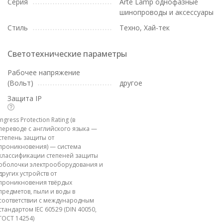
Серия
Arte Lamp однофазные
шинопроводы и аксессуары
Стиль
Техно, Хай-тек
Светотехнические параметры
Рабочее напряжение
(Вольт)
другое
Защита IP
Ingress Protection Rating (в
переводе с английского языка —
степень защиты от
проникновения) — система
классификации степеней защиты
оболочки электрооборудования и
других устройств от
проникновения твёрдых
предметов, пыли и воды в
соответствии с международным
стандартом IEC 60529 (DIN 40050,
ГОСТ 14254)