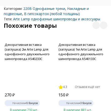
Категории:
220В Однофазные треки
,
Накладные и
подвесные
,
В гипсокартон (любой толщины)
Теги:
Arte Lamp однофазные шинопроводы и аксессуары
Похожие товары
Декоративная вставка
Декоративная вставка
(заглушка) 2м Arte Lamp для
(заглушка) 1м Arte Lamp для
однофазного двухжильного
однофазного двухжильного
шинопровода A540233С
шинопровода A540133С
4.3
Отзывов ещё нет
270
₽
150
₽
Начислим
+
5
бонусов
Начислим
+
3
бонусов
В наличии 710 шт.
В наличии 881 шт.