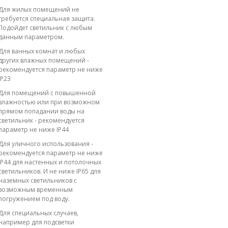
Для жилых помещений не
требуется специальная защита.
Подойдет светильник с любым
данным параметром.
Для ванных комнат и любых
других влажных помещений -
рекомендуется параметр не ниже
IP23
Для помещений с повышенной
влажностью или при возможном
прямом попадании воды на
светильник - рекомендуется
параметр не ниже IP44
Для уличного использования -
рекомендуется параметр не ниже
IP44 для настенных и потолочных
светильников. И не ниже IP65 для
наземных светильников с
возможным временным
погружением под воду.
Для специальных случаев,
например для подсветки