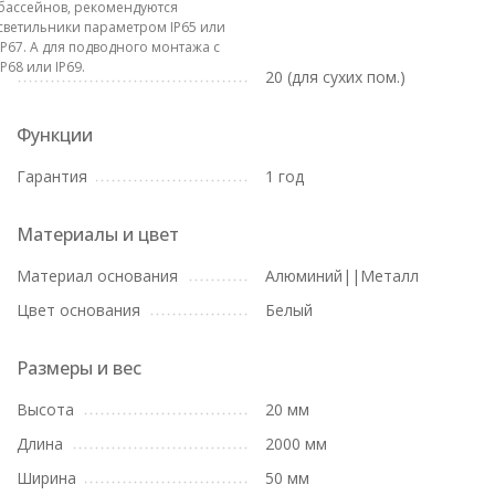
бассейнов, рекомендуются
светильники параметром IP65 или
IP67. А для подводного монтажа с
IP68 или IP69.
20 (для сухих пом.)
Функции
Гарантия
1 год
Материалы и цвет
Материал основания
Алюминий||Металл
Цвет основания
Белый
Размеры и вес
Высота
20 мм
Длина
2000 мм
Ширина
50 мм