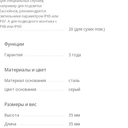
Для специальных случаев,
например для подсветки
бассейнов, рекомендуются
светильники параметром IP65 или
IP67. А для подводного монтажа с
IP68 или IP69.
20 (для сухих пом.)
Функции
Гарантия
3 года
Материалы и цвет
Материал основания
сталь
Цвет основания
серый
Размеры и вес
Высота
35 мм
Длина
35 мм