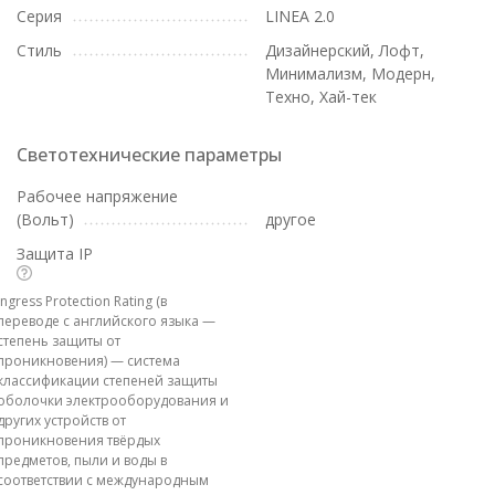
Серия
LINEA 2.0
Стиль
Дизайнерский, Лофт,
Минимализм, Модерн,
Техно, Хай-тек
Светотехнические параметры
Рабочее напряжение
(Вольт)
другое
Защита IP
Ingress Protection Rating (в
переводе с английского языка —
степень защиты от
проникновения) — система
классификации степеней защиты
оболочки электрооборудования и
других устройств от
проникновения твёрдых
предметов, пыли и воды в
соответствии с международным