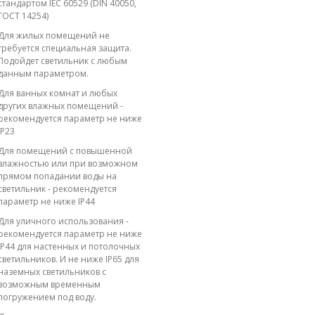
стандартом IEC 60529 (DIN 40050,
ГОСТ 14254)
Для жилых помещений не
требуется специальная защита.
Подойдет светильник с любым
данным параметром.
Для ванных комнат и любых
других влажных помещений -
рекомендуется параметр не ниже
IP23
Для помещений с повышенной
влажностью или при возможном
прямом попадании воды на
светильник - рекомендуется
параметр не ниже IP44
Для уличного использования -
рекомендуется параметр не ниже
IP44 для настенных и потолочных
светильников. И не ниже IP65 для
наземных светильников с
возможным временным
погружением под воду.