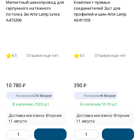
Магнитный шинопровод для
Комплект прямых
гарпунного натяжного
соединителей 2шт для
потолка 2м Arte Lamp Linea
профилей и шин Arte Lamp
A473206
A641105I
4.5
Отзывов ещё нет
4.5
Отзывов ещё нет
10 780
₽
390
₽
Начислим
+
216
бонусов
Начислим
+
8
бонусов
В наличии 2920 шт.
В наличии 5519 шт.
Доставка магазина: Вторник
Доставка магазина: Вторник
11 августа
11 августа