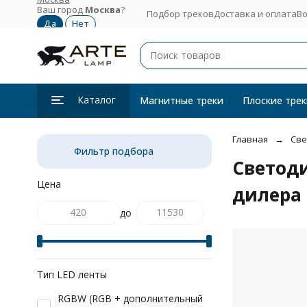
Ваш город
Москва
?
Подбор треков
Доставка и оплата
Во
Каталог
Магнитные треки
Плоские трек
Главная
Све
Фильтр подбора
Светод
Цена
дилера
до
Тип LED ленты
RGBW (RGB + дополнительный