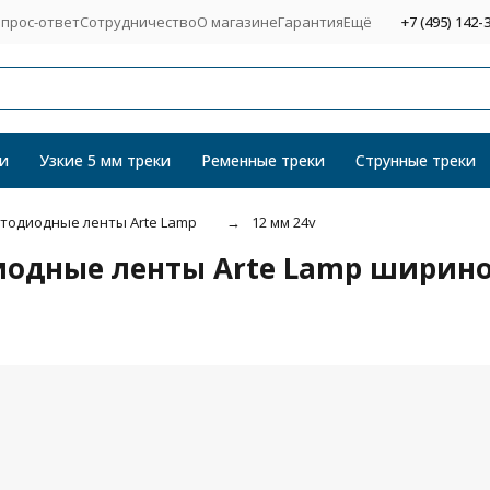
прос-ответ
Сотрудничество
О магазине
Гарантия
Ещё
+7 (495) 142-
и
Узкие 5 мм треки
Ременные треки
Струнные треки
тодиодные ленты Arte Lamp
12 мм 24v
иодные ленты Arte Lamp ширино