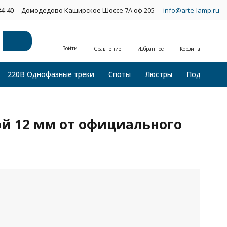
34-40
Домодедово Каширское Шоссе 7А оф 205
info@arte-lamp.ru
Войти
Сравнение
Избранное
Корзина
220В Однофазные треки
Споты
Люстры
Подвесные
й 12 мм от официального