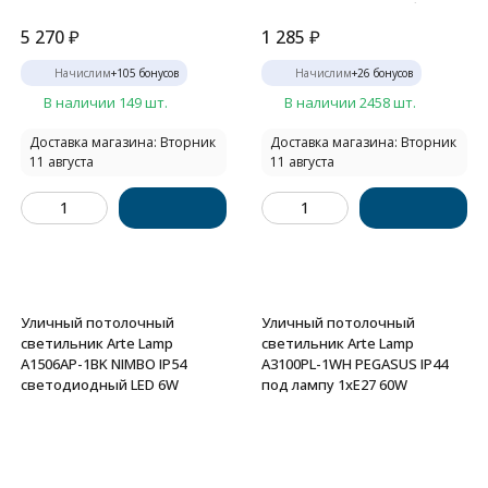
крепление, время работы 4-
8 часов, LED 10Вт CRI70 550лм
5 270
₽
1 285
₽
3000/4500/8500K
Начислим
+
105
бонусов
Начислим
+
26
бонусов
В наличии 149 шт.
В наличии 2458 шт.
Доставка магазина: Вторник
Доставка магазина: Вторник
11 августа
11 августа
Уличный потолочный
Уличный потолочный
светильник Arte Lamp
светильник Arte Lamp
A1506AP-1BK NIMBO IP54
A3100PL-1WH PEGASUS IP44
светодиодный LED 6W
под лампу 1xE27 60W