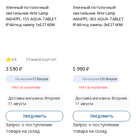
Уличный потолочный
Уличный потолочный
светильник Arte Lamp
светильник Arte Lamp
A6047PL-1SS AQUA-TABLET
A6047PL-3SS AQUA-TABLET
IP44 под лампу 1xE27 60W
IP44 под лампы 3xE27 60W
4.8
Отзывов ещё нет
3 590
₽
5 990
₽
Начислим
+
72
бонусов
Начислим
+
120
бонусов
Нет в наличии
Нет в наличии
Доставка магазина: Вторник
Доставка магазина: Вторник
11 августа
11 августа
Уведомить
Уведомить
Запрос о поступлении
Запрос о поступлении
товара на склад
товара на склад