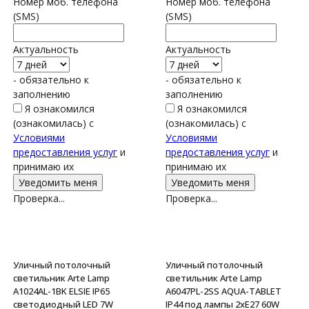
Номер моб. телефона
Номер моб. телефона
(SMS)
(SMS)
Актуальность
Актуальность
- обязательно к
- обязательно к
заполнению
заполнению
Я ознакомился
Я ознакомился
(ознакомилась) с
(ознакомилась) с
Условиями
Условиями
предоставления услуг
и
предоставления услуг
и
принимаю их
принимаю их
Проверка...
Проверка...
Уличный потолочный
Уличный потолочный
светильник Arte Lamp
светильник Arte Lamp
A1024AL-1BK ELSIE IP65
A6047PL-2SS AQUA-TABLET
светодиодный LED 7W
IP44 под лампы 2xE27 60W