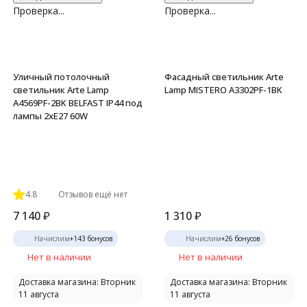
Проверка...
Проверка...
Уличный потолочный
Фасадный светильник Arte
светильник Arte Lamp
Lamp MISTERO A3302PF-1BK
A4569PF-2BK BELFAST IP44 под
лампы 2xE27 60W
4.8
Отзывов ещё нет
7 140
₽
1 310
₽
Начислим
+
143
бонусов
Начислим
+
26
бонусов
Нет в наличии
Нет в наличии
Доставка магазина: Вторник
Доставка магазина: Вторник
11 августа
11 августа