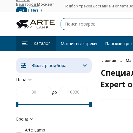
Ваш город
Москва
?
Подбор треков
Доставка и оплата
Во
Каталог
Магнитные треки
Плоские трек
Главная
Маг
Фильтр подбора
Специал
Цена
Expert 
до
Бренд
Arte Lamp