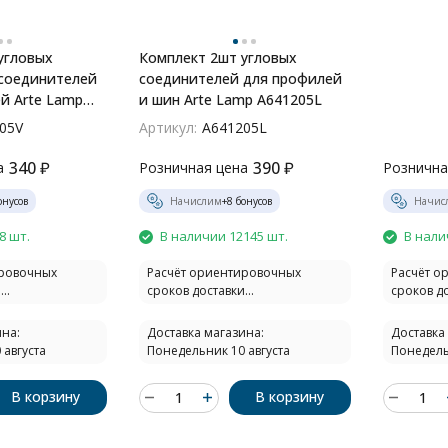
угловых
Комплект 2шт угловых
соединителей
соединителей для профилей
й Arte Lamp
и шин Arte Lamp A641205L
05V
Артикул:
A641205L
340
₽
390
₽
а
Розничная цена
Рознична
нусов
Начислим
+
8
бонусов
Начис
8 шт.
В наличии 12145 шт.
В нали
ировочных
Расчёт ориентировочных
Расчёт о
..
сроков доставки...
сроков до
на:
Доставка магазина:
Доставка
 августа
Понедельник 10 августа
Понедель
В корзину
В корзину