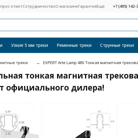
прос-ответ
Сотрудничество
О магазине
Гарантия
Ещё
+7 (495) 142-
и
Узкие 5 мм треки
Ременные треки
Струнные треки
нитные треки
EXPERT Arte Lamp 48V Тонкая магнитная трекова
ьная тонкая магнитная трековая
от официального дилера!