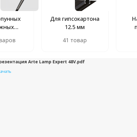
рпунных
Для гипсокартона
Н
яжных
12.5 мм
ов (ПВХ)
оваров
41 товар
резентация Arte Lamp Expert 48V.pdf
качать