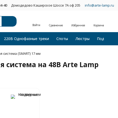
34-40
Домодедово Каширское Шоссе 7А оф 205
info@arte-lamp.ru
Войти
Сравнение
Избранное
Корзина
220В Однофазные треки
Споты
Люстры
Подвесные
я система (SMART) 17 мм
 система на 48В Arte Lamp