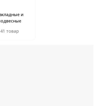
акладные и
подвесные
41 товар