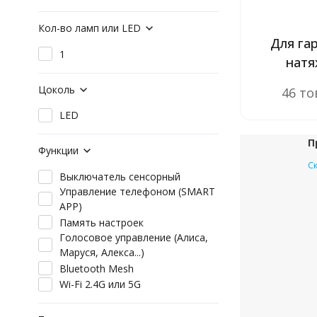
Кол-во ламп или LED
Для га
1
нат
потолк
Цоколь
46 т
LED
П
Функции
С
Выключатель сенсорный
Управление телефоном (SMART
APP)
Память настроек
Голосовое управление (Алиса,
Маруся, Алекса...)
Bluetooth Mesh
Wi-Fi 2.4G или 5G