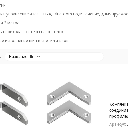
тии
RT управление Alica, TUYA, Bluetooth подключение, диммируемо
 и 2 метра
 перехода со стены на потолок
ое исполнение шин и светильников
:
Название
покупателей
Комплек
соединит
профилей
A641105I
Артикул: