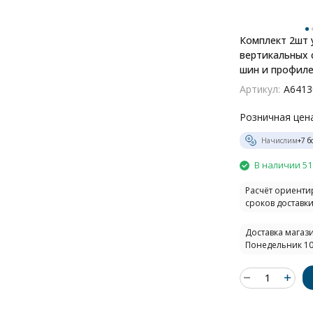
Комплект 2шт 
вертикальных 
шин и профиле
A641305V
Артикул:
A6413
Розничная цен
Начислим
+
7
бо
В наличии 51
Расчёт ориент
сроков доставки.
Доставка магази
Понедельник 10