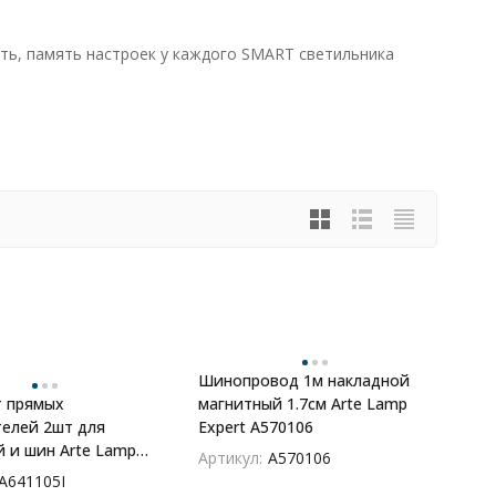
сть, память настроек у каждого SMART светильника
Шинопровод 1м накладной
т прямых
магнитный 1.7см Arte Lamp
елей 2шт для
Expert A570106
 и шин Arte Lamp
Артикул:
A570106
A641105I