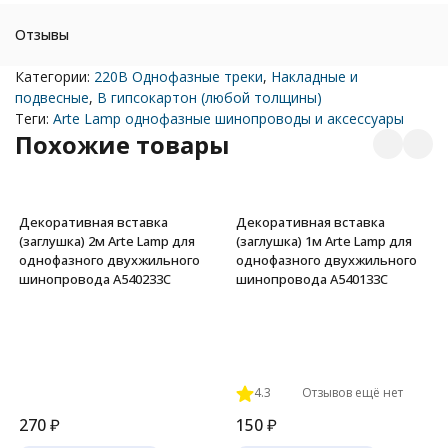
Отзывы
Категории:
220В Однофазные треки
,
Накладные и
подвесные
,
В гипсокартон (любой толщины)
Теги:
Arte Lamp однофазные шинопроводы и аксессуары
Похожие товары
Декоративная вставка
Декоративная вставка
(заглушка) 2м Arte Lamp для
(заглушка) 1м Arte Lamp для
однофазного двухжильного
однофазного двухжильного
шинопровода A540233С
шинопровода A540133С
4.3
Отзывов ещё нет
270
₽
150
₽