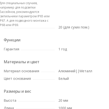
Для специальных случаев,
например для подсветки
бассейнов, рекомендуются
светильники параметром IP65 или
IP67. А для подводного монтажа с
IP68 или IP69.
20 (для сухих пом.)
Функции
Гарантия
1 год
Материалы и цвет
Материал основания
Алюминий||Металл
Цвет основания
Белый
Размеры и вес
Высота
20 мм
Длина
1000 мм