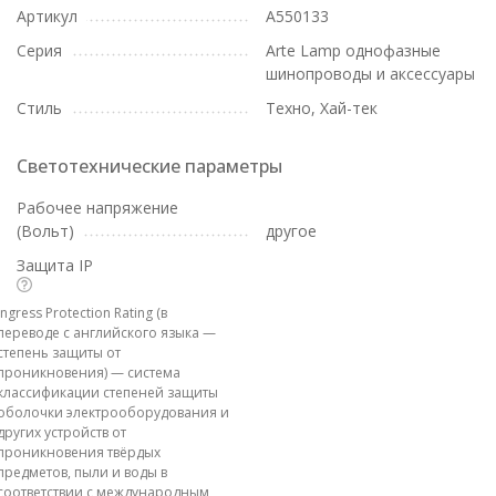
Артикул
A550133
Серия
Arte Lamp однофазные
шинопроводы и аксессуары
Стиль
Техно, Хай-тек
Светотехнические параметры
Рабочее напряжение
(Вольт)
другое
Защита IP
Ingress Protection Rating (в
переводе с английского языка —
степень защиты от
проникновения) — система
классификации степеней защиты
оболочки электрооборудования и
других устройств от
проникновения твёрдых
предметов, пыли и воды в
соответствии с международным