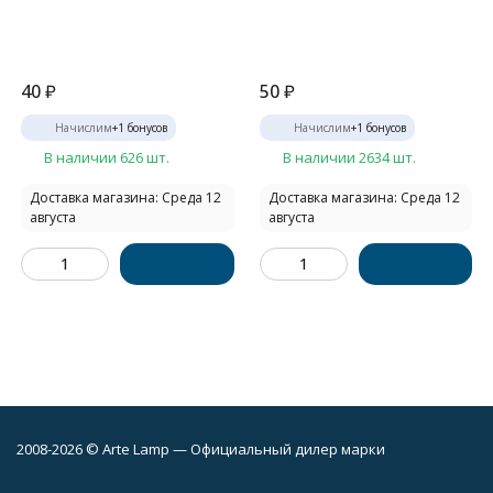
40
₽
50
₽
Начислим
+
1
бонусов
Начислим
+
1
бонусов
В наличии 626 шт.
В наличии 2634 шт.
Доставка магазина: Среда 12
Доставка магазина: Среда 12
августа
августа
2008-2026 © Arte Lamp — Официальный дилер марки