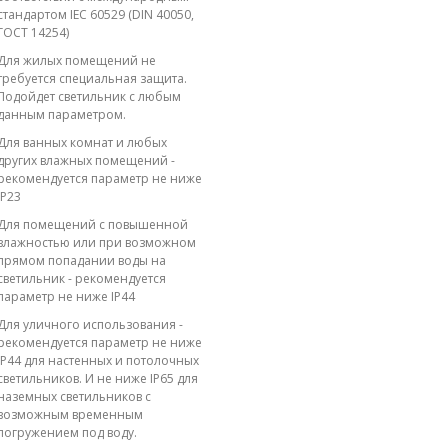
стандартом IEC 60529 (DIN 40050,
ГОСТ 14254)
Для жилых помещений не
требуется специальная защита.
Подойдет светильник с любым
данным параметром.
Для ванных комнат и любых
других влажных помещений -
рекомендуется параметр не ниже
IP23
Для помещений с повышенной
влажностью или при возможном
прямом попадании воды на
светильник - рекомендуется
параметр не ниже IP44
Для уличного использования -
рекомендуется параметр не ниже
IP44 для настенных и потолочных
светильников. И не ниже IP65 для
наземных светильников с
возможным временным
погружением под воду.