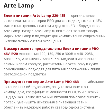
Arte Lamp
Блоки питания Arte Lamp 220-48В
— оригинальные
источники питания серии PRO для светодиодных лент 48V,
магнитных трековых систем и другого LED-оборудования
Arte Lamp. Раздел Arte-Lamp.ru включает только товары
марки Arte Lamp и подходит для комплектации современных
низковольтных систем освещения.
В ассортименте представлены блоки питания PRO
48V IP20
мощностью 100, 150, 250 и 300Вт: A481205N,
A481305N, A481405N и A481505N. Модели выполнены в
алюминиевом корпусе, рассчитаны на установку в сухих
помещениях и подходят для питания протяженных линий
светодиодной подсветки.
Преимущество серии Arte Lamp PRO 48В
— стабильное
питание LED-оборудования, защита компонентов
компаундом, коэффициент мощности PF≥0,95 и высокий
КПД до 94%. Такие источники питания помогают снизить
потери, уменьшить искажения в питающей сети и
обеспечить надежную работу светодиодной системы.