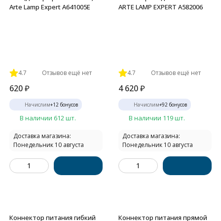
Arte Lamp Expert A641005E
ARTE LAMP EXPERT A582006
4.7
Отзывов ещё нет
4.7
Отзывов ещё нет
620
₽
4 620
₽
Начислим
+
12
бонусов
Начислим
+
92
бонусов
В наличии 612 шт.
В наличии 119 шт.
Доставка магазина:
Доставка магазина:
Понедельник 10 августа
Понедельник 10 августа
Коннектор питания гибкий
Коннектор питания прямой