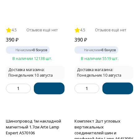
4.5
Отзывов ещё нет
4.5
Отзывов ещё нет
390
₽
390
₽
Начислим
+
8
бонусов
Начислим
+
8
бонусов
В наличии 12138 шт.
В наличии 5519 шт.
Доставка магазина:
Доставка магазина:
Понедельник 10 августа
Понедельник 10 августа
Шинопровод 1м накладной
Комплект 2шт угловых
магнитный 1.7см Arte Lamp
вертикальных
Expert A570106
соединителей шин и
профилей Arte Lamp A641305V