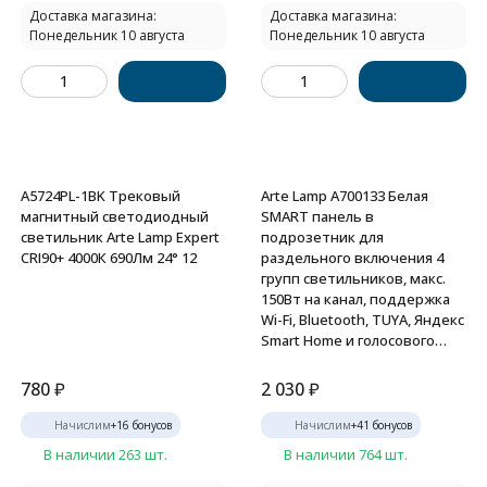
Доставка магазина:
Доставка магазина:
Понедельник 10 августа
Понедельник 10 августа
A5724PL-1BK Трековый
Arte Lamp A700133 Белая
магнитный светодиодный
SMART панель в
светильник Arte Lamp Expert
подрозетник для
CRI90+ 4000К 690Лм 24° 12
раздельного включения 4
групп светильников, макс.
150Вт на канал, поддержка
Wi-Fi, Bluetooth, TUYA, Яндекс
Smart Home и голосового
управления Алисой
780
₽
2 030
₽
Начислим
+
16
бонусов
Начислим
+
41
бонусов
В наличии 263 шт.
В наличии 764 шт.