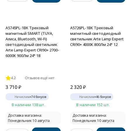
A5745PL-1BK Трековый
A5726PL-1BK Трековый
магнитный SMART (TUYA,
магнитный светодиодный
Алиса, Bluetooth, Wi-Fi)
светильник Arte Lamp Expert
светодиодный светильник
CRI90+ 4000К 800Лм 24° 12
Arte Lamp Expert CRI90+ 2700-
6000К 900Лм 24° 18
4.2
Отзывов ещё нет
3 710
₽
2 320
₽
Начислим
+
74
бонусов
Начислим
+
46
бонусов
В наличии 138 шт.
В наличии 152 шт.
Доставка магазина:
Доставка магазина:
Понедельник 10 августа
Понедельник 10 августа