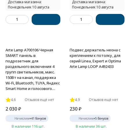
Доставка магазина:
Доставка магазина:
Понедельник 10 августа
Понедельник 10 августа
Arte Lamp A700106 Черная
Подвес держатель неона с
SMART панель в
креплением к потолку, для
подрозетник для
серий Linea, Expert и Optima
раздельного включения 4
Arte Lamp LOOP A492433
групп светильников, макс.
150Вт на канал, поддержка
Wi-Fi, Bluetooth, TUYA, Яндекс
Smart Home и голосового
управления Алисой
4.6
Отзывов ещё нет
4.9
Отзывов ещё нет
2 030
₽
230
₽
Начислим
+
41
бонусов
Начислим
+
5
бонусов
В наличии 116 шт.
В наличии 36 шт.