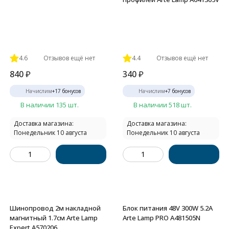
4.6
Отзывов ещё нет
4.4
Отзывов ещё нет
840
₽
340
₽
Начислим
+
17
бонусов
Начислим
+
7
бонусов
В наличии 135 шт.
В наличии 518 шт.
Доставка магазина:
Доставка магазина:
Понедельник 10 августа
Понедельник 10 августа
Шинопровод 2м накладной
Блок питания 48V 300W 5.2А
магнитный 1.7см Arte Lamp
Arte Lamp PRO A481505N
Expert A570206