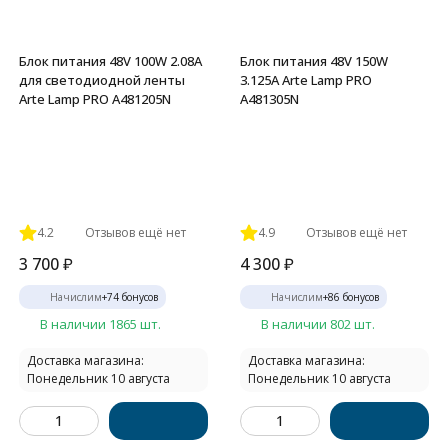
Блок питания 48V 100W 2.08А
Блок питания 48V 150W
для светодиодной ленты
3.125А Arte Lamp PRO
Arte Lamp PRO A481205N
A481305N
4.2
Отзывов ещё нет
4.9
Отзывов ещё нет
3 700
₽
4 300
₽
Начислим
+
74
бонусов
Начислим
+
86
бонусов
В наличии 1865 шт.
В наличии 802 шт.
Доставка магазина:
Доставка магазина:
Понедельник 10 августа
Понедельник 10 августа