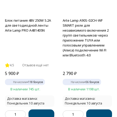
Блок питания 48V 250W 5.2А
Arte Lamp A90S-02CH-WF
для светодиодной ленты
SMART реле для
Arte Lamp PRO A481405N
независимого включения 2
групп светильников через
приложение TUYA или
голосовым управлением
(Алиса) подключение Wi FI
или Bluetooth 4.0
4.5
Отзывов ещё нет
5 900
₽
2 790
₽
Начислим
+
118
бонусов
Начислим
+
56
бонусов
В наличии 745 шт.
В наличии 1198 шт.
Доставка магазина:
Доставка магазина:
Понедельник 10 августа
Понедельник 10 августа