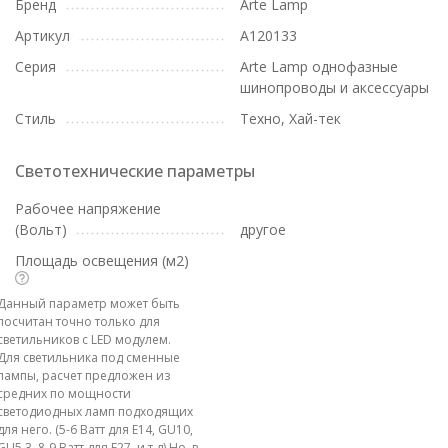
Бренд
Arte Lamp
Артикул
A120133
Серия
Arte Lamp однофазные
шинопроводы и аксессуары
Стиль
Техно, Хай-тек
Светотехнические параметры
Рабочее напряжение
(Вольт)
другое
Площадь освещения (м2)
Данный параметр может быть
посчитан точно только для
светильников с LED модулем.
Для светильника под сменные
лампы, расчет предложен из
средних по мощности
светодиодных ламп подходящих
для него. (5-6 Ватт для E14, GU10,
GU5.3, 8-9 Ватт для E27, и т.д) Но, в