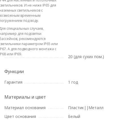
IP44 для настенных и потолочных
светильников. И не ниже IP65 для
наземных светильников с
возможным временным
погружением под воду.
Для специальных случаев,
например для подсветки
бассейнов, рекомендуются
светильники параметром IP65 или
IP67. А для подводного монтажа с
IP68 или IP69.
20 (для сухих пом.)
Функции
Гарантия
1 год
Материалы и цвет
Материал основания
Пластик||Металл
Цвет основания
Белый