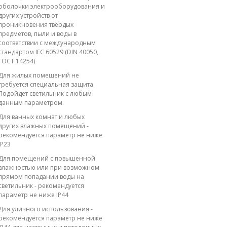
оболочки электрооборудования и
других устройств от
проникновения твёрдых
предметов, пыли и воды в
соответствии с международным
стандартом IEC 60529 (DIN 40050,
ГОСТ 14254)
Для жилых помещений не
требуется специальная защита.
Подойдет светильник с любым
данным параметром.
Для ванных комнат и любых
других влажных помещений -
рекомендуется параметр не ниже
IP23
Для помещений с повышенной
влажностью или при возможном
прямом попадании воды на
светильник - рекомендуется
параметр не ниже IP44
Для уличного использования -
рекомендуется параметр не ниже