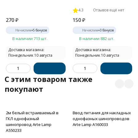
4.3
Отзывов ещё нет
270
₽
150
₽
Начислим
+
5
бонусов
Начислим
+
3
бонусов
В наличии 713 шт.
В наличии 882 шт.
Доставка магазина:
Доставка магазина:
Понедельник 10 августа
Понедельник 10 августа
C этим товаром также
покупают
2м белый встраиваемый в
Ввод питания для накладных
ГКЛ однофазный
однофазных шинопроводов
шинопровод Arte Lamp
Arte Lamp A160033
A550233