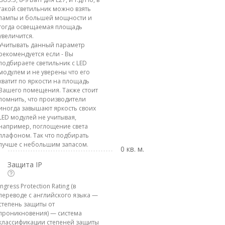
такой светильник можно взять
лампы и большей мощности и
тогда освещаемая площадь
увеличится.
Учитывать данный параметр
рекомендуется если - Вы
подбираете светильник с LED
модулем и не уверены что его
хватит по яркости на площадь
Вашего помещения. Также стоит
помнить, что производители
иногда завышают яркость своих
LED модулей не учитывая,
например, поглощение света
плафоном. Так что подбирать
лучше с небольшим запасом.
0 кв. м.
Защита IP
Ingress Protection Rating (в
переводе с английского языка —
степень защиты от
проникновения) — система
классификации степеней защиты