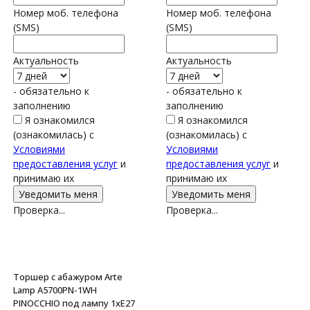
Номер моб. телефона
Номер моб. телефона
(SMS)
(SMS)
Актуальность
Актуальность
- обязательно к
- обязательно к
заполнению
заполнению
Я ознакомился
Я ознакомился
(ознакомилась) с
(ознакомилась) с
Условиями
Условиями
предоставления услуг
и
предоставления услуг
и
принимаю их
принимаю их
Проверка...
Проверка...
Торшер с абажуром Arte
Lamp A5700PN-1WH
PINOCCHIO под лампу 1xE27