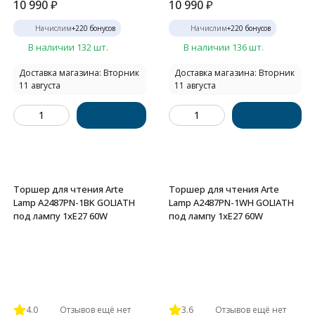
10 990
₽
10 990
₽
Начислим
+
220
бонусов
Начислим
+
220
бонусов
В наличии 132 шт.
В наличии 136 шт.
Доставка магазина: Вторник
Доставка магазина: Вторник
11 августа
11 августа
Торшер для чтения Arte
Торшер для чтения Arte
Lamp A2487PN-1BK GOLIATH
Lamp A2487PN-1WH GOLIATH
под лампу 1xE27 60W
под лампу 1xE27 60W
4.0
Отзывов ещё нет
3.6
Отзывов ещё нет