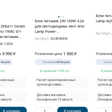
Блок пит
Блок питания 24V 100W 4.2А
Lamp AQU
120Ватт Osram
для светодиодных лент Arte
о TRIAC 0/1-
Lamp Power-
Артикул:
ом питания
StandartA240406N
Артикул:
A240406N
to 2524/06-
06-120N
9 990
₽
1 900
₽
а
Розничная цена
Рознична
0
бонусов
Начислим
+
38
бонусов
Начис
 шт.
В наличии 1195 шт.
В нали
ировочных
Расчёт ориентировочных
Расчёт о
..
сроков доставки...
сроков до
на:
Доставка магазина:
Доставка
 августа
Понедельник 10 августа
Понедель
В корзину
В корзину