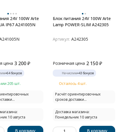
ания 24V 100W Arte
Блок питания 24V 100W Arte
A IP67 A241005N
Lamp POWER-SLIM A242305
A241005N
Артикул:
A242305
3 200
₽
2 150
₽
я цена
Розничная цена
лим
+
64
бонусов
Начислим
+
43
бонусов
чии 205 шт.
Осталось 4 шт.
риентировочных
Расчёт ориентировочных
ставки...
сроков доставки...
 магазина:
Доставка магазина:
ник 10 августа
Понедельник 10 августа
В корзину
В корзину