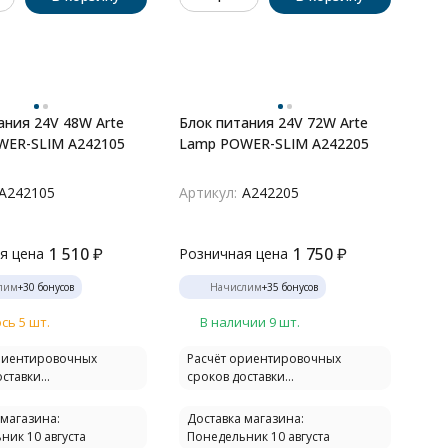
ания 24V 48W Arte
Блок питания 24V 72W Arte
WER-SLIM A242105
Lamp POWER-SLIM A242205
A242105
Артикул:
A242205
1 510
₽
1 750
₽
я цена
Розничная цена
лим
+
30
бонусов
Начислим
+
35
бонусов
сь 5 шт.
В наличии 9 шт.
риентировочных
Расчёт ориентировочных
ставки...
сроков доставки...
 магазина:
Доставка магазина:
ник 10 августа
Понедельник 10 августа