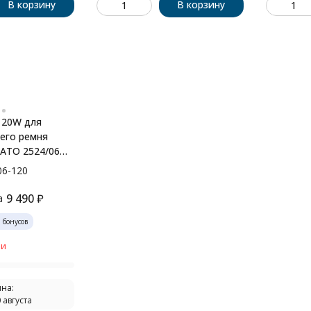
В корзину
В корзину
120W для
его ремня
RATO 2524/06
06-120
9 490
₽
а
0
бонусов
ии
на:
 августа