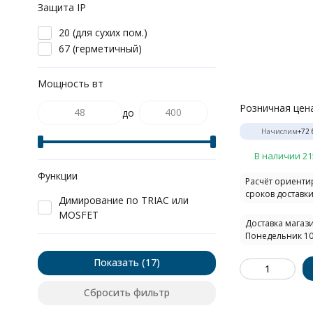
Защита IP
20 (для сухих пом.)
67 (герметичный)
Мощность вт
Розничная цен
до
Начислим
+
72
В наличии 21
Функции
Расчёт ориент
сроков доставки.
Димирование по TRIAC или
MOSFET
Доставка магази
Понедельник 10
Показать
Сбросить фильтр