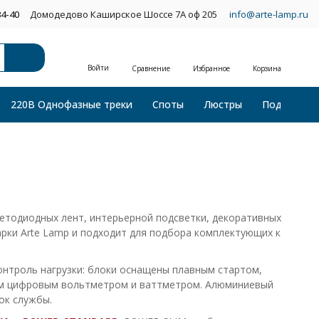
34-40
Домодедово Каширское Шоссе 7А оф 205
info@arte-lamp.ru
Войти
Сравнение
Избранное
Корзина
220В Однофазные треки
Споты
Люстры
Подвесные
етодиодных лент, интерьерной подсветки, декоративных
арки Arte Lamp и подходит для подбора комплектующих к
онтроль нагрузки: блоки оснащены плавным стартом,
ым цифровым вольтметром и ваттметром. Алюминиевый
ок службы.