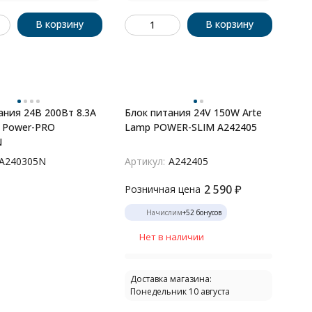
В корзину
В корзину
ания 24В 200Вт 8.3А
Блок питания 24V 150W Arte
p Power-PRO
Lamp POWER-SLIM A242405
N
A240305N
Артикул:
A242405
2 590
₽
Розничная цена
Начислим
+
52
бонусов
Нет в наличии
Доставка магазина:
Понедельник 10 августа