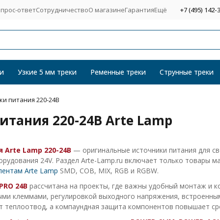
прос-ответ
Сотрудничество
О магазине
Гарантия
Ещё
+7 (495) 142-
и
Узкие 5 мм треки
Ременные треки
Струнные треки
ки питания 220-24В
итания 220-24В Arte Lamp
 Arte Lamp 220-24В
— оригинальные источники питания для св
орудования 24V. Раздел Arte-Lamp.ru включает только товары м
лентам Arte Lamp
SMD, COB, MIX, RGB и RGBW.
PRO 24В
рассчитана на проекты, где важны удобный монтаж и к
ми клеммами, регулировкой выходного напряжения, встроенн
т теплоотвод, а компаундная защита компонентов повышает ср