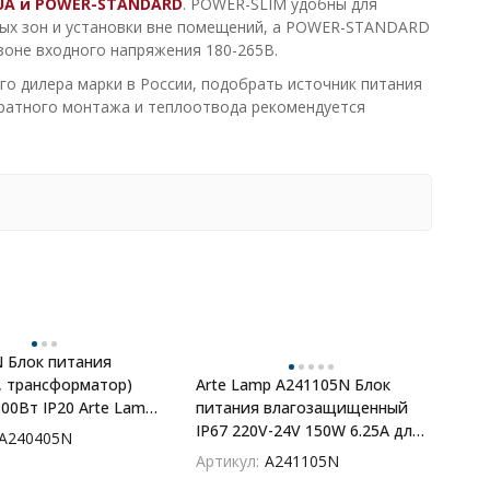
QUA и POWER-STANDARD
. POWER-SLIM удобны для
ных зон и установки вне помещений, а POWER-STANDARD
зоне входного напряжения 180-265В.
го дилера марки в России, подобрать источник питания
уратного монтажа и теплоотвода рекомендуется
 Блок питания
, трансформатор)
Arte Lamp A241105N Блок
300Вт IP20 Arte Lamp
питания влагозащищенный
IP67 220V-24V 150W 6.25А для
A240405N
светодиодных лент
Артикул:
A241105N