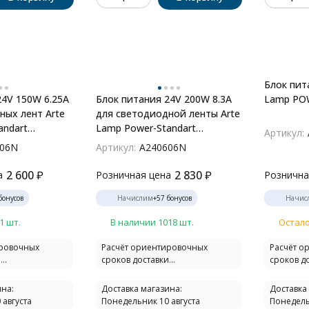
Блок пит
24V 150W 6.25А
Блок питания 24V 200W 8.3А
Lamp PO
ных лент Arte
для светодиодной ленты Arte
andart
Lamp Power-Standart
Артикул:
A240606N
506N
Артикул:
A240606N
2 600
₽
2 830
₽
а
Розничная цена
Рознична
бонусов
Начислим
+
57
бонусов
Начис
1 шт.
В наличии 1018 шт.
Остало
ировочных
Расчёт ориентировочных
Расчёт о
..
сроков доставки...
сроков до
на:
Доставка магазина:
Доставка
 августа
Понедельник 10 августа
Понедель