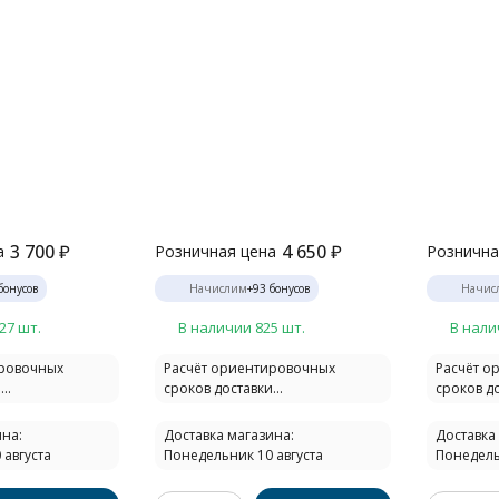
3 700
₽
4 650
₽
а
Розничная цена
Рознична
бонусов
Начислим
+
93
бонусов
Начис
27 шт.
В наличии 825 шт.
В нали
ировочных
Расчёт ориентировочных
Расчёт о
..
сроков доставки...
сроков до
на:
Доставка магазина:
Доставка
 августа
Понедельник 10 августа
Понедель