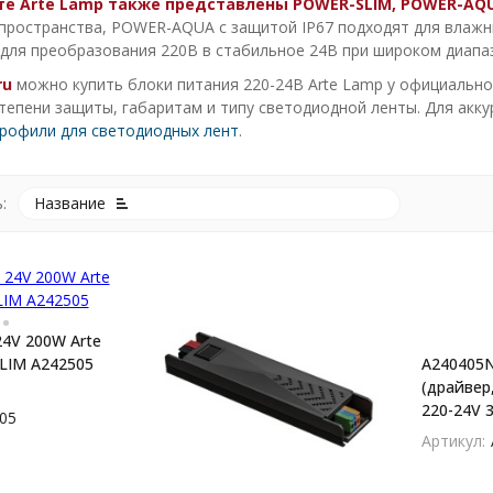
те Arte Lamp также представлены POWER-SLIM, POWER-A
пространства, POWER-AQUA с защитой IP67 подходят для влаж
для преобразования 220В в стабильное 24В при широком диапа
ru
можно купить блоки питания 220-24В Arte Lamp у официально
тепени защиты, габаритам и типу светодиодной ленты. Для акк
рофили для светодиодных лент
.
:
Название
24V 200W Arte
покупателей
LIM A242505
A240405N
(драйвер
220-24V 
05
PRO
Артикул: