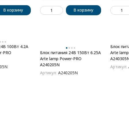
В корзину
В корзину
4В 100Вт 4.2А
Блок пит
er-PRO
Блок питания 24В 150Вт 6.25А
Arte lam
Arte lamp Power-PRO
A240305
A240205N
105N
Артикул:
Артикул:
A240205N