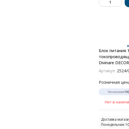
Блок питания 
токопроводящ
Divinare DECO
-120
Артикул:
2524/
Розничная цен
Начислим
+
19
Нет в налич
Доставка магази
Понедельник 10