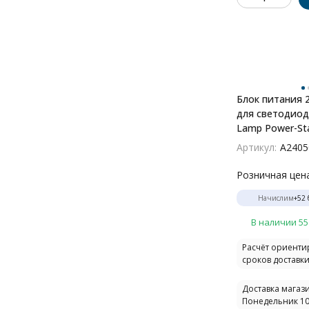
Блок питания 
для светодиод
Lamp Power-St
A240506N
Артикул:
A240
Розничная цен
Начислим
+
52
В наличии 55
Расчёт ориент
сроков доставки.
Доставка магази
Понедельник 10