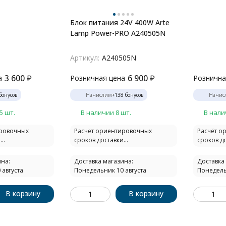
Блок питания 24V 400W Arte
Lamp Power-PRO A240505N
Артикул:
A240505N
3 600
₽
6 900
₽
а
Розничная цена
Рознична
бонусов
Начислим
+
138
бонусов
Начис
5 шт.
В наличии 8 шт.
В нали
ировочных
Расчёт ориентировочных
Расчёт о
..
сроков доставки...
сроков до
на:
Доставка магазина:
Доставка
 августа
Понедельник 10 августа
Понедель
В корзину
В корзину