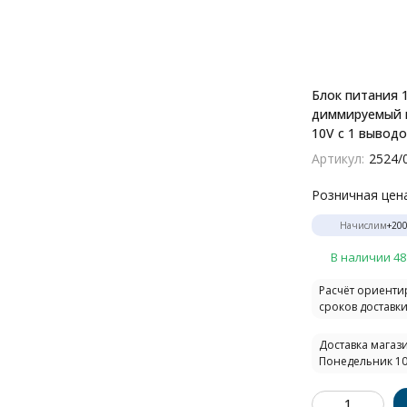
Блок питания 
диммируемый п
10V с 1 вывод
Divinare Decora
Артикул:
2524/
120N
Розничная цен
Начислим
+
20
В наличии 48
Расчёт ориент
сроков доставки.
Доставка магази
Понедельник 10