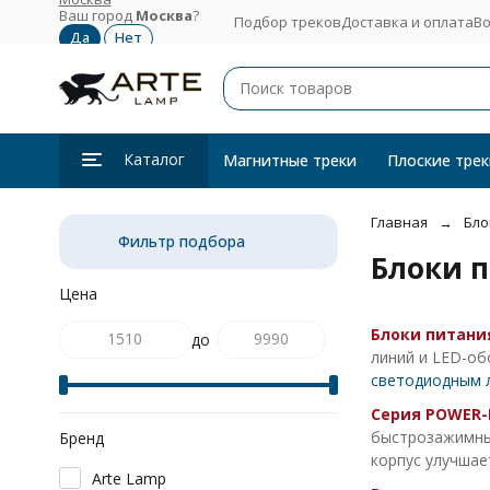
Ваш город
Москва
?
Подбор треков
Доставка и оплата
Во
Каталог
Магнитные треки
Плоские трек
Главная
Бло
Фильтр подбора
Блоки п
Цена
Блоки питания
до
линий и LED-об
светодиодным 
Серия POWER-
быстрозажимны
Бренд
корпус улучшае
Arte Lamp