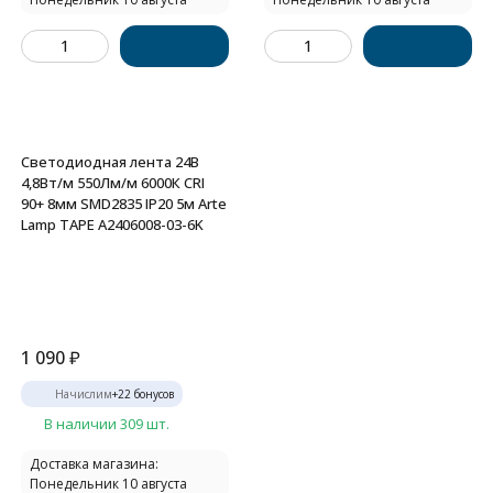
Светодиодная лента 24В
4,8Вт/м 550Лм/м 6000К CRI
90+ 8мм SMD2835 IP20 5м Arte
Lamp TAPE A2406008-03-6K
1 090
₽
Начислим
+
22
бонусов
В наличии 309 шт.
Доставка магазина:
Понедельник 10 августа