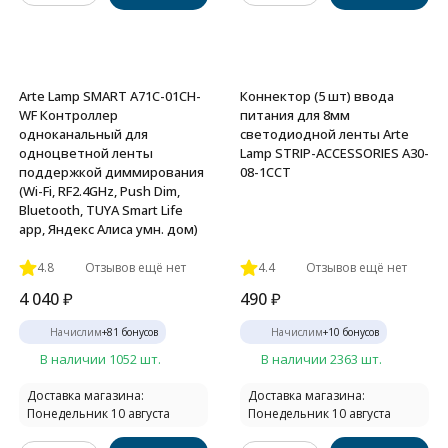
Arte Lamp SMART A71C-01CH-
Коннектор (5 шт) ввода
WF Контроллер
питания для 8мм
одноканальный для
светодиодной ленты Arte
одноцветной ленты
Lamp STRIP-ACCESSORIES A30-
поддержкой диммирования
08-1CCT
(Wi-Fi, RF2.4GHz, Push Dim,
Bluetooth, TUYA Smart Life
app, Яндекс Алиса умн. дом)
4.8
Отзывов ещё нет
4.4
Отзывов ещё нет
4 040
₽
490
₽
Начислим
+
81
бонусов
Начислим
+
10
бонусов
В наличии 1052 шт.
В наличии 2363 шт.
Доставка магазина:
Доставка магазина:
Понедельник 10 августа
Понедельник 10 августа