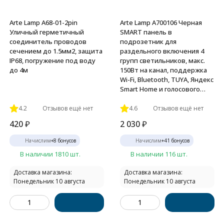
Arte Lamp A68-01-2pin
Arte Lamp A700106 Черная
Уличный герметичный
SMART панель в
соединитель проводов
подрозетник для
сечением до 1.5мм2, защита
раздельного включения 4
IP68, погружение под воду
групп светильников, макс.
до 4м
150Вт на канал, поддержка
Wi-Fi, Bluetooth, TUYA, Яндекс
Smart Home и голосового
управления Алисой
4.2
Отзывов ещё нет
4.6
Отзывов ещё нет
420
₽
2 030
₽
Начислим
+
8
бонусов
Начислим
+
41
бонусов
В наличии 1810 шт.
В наличии 116 шт.
Доставка магазина:
Доставка магазина:
Понедельник 10 августа
Понедельник 10 августа