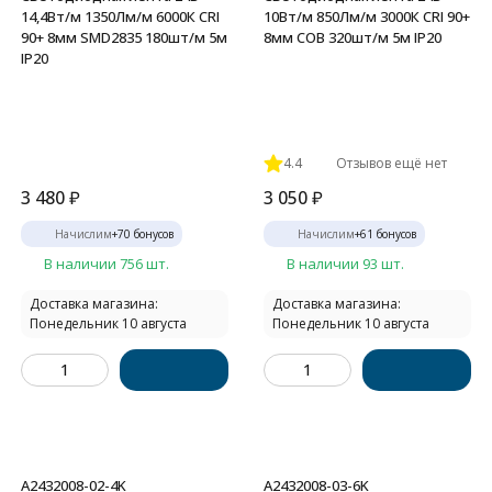
14,4Вт/м 1350Лм/м 6000К CRI
10Вт/м 850Лм/м 3000К CRI 90+
90+ 8мм SMD2835 180шт/м 5м
8мм COB 320шт/м 5м IP20
IP20
4.4
Отзывов ещё нет
3 480
₽
3 050
₽
Начислим
+
70
бонусов
Начислим
+
61
бонусов
В наличии 756 шт.
В наличии 93 шт.
Доставка магазина:
Доставка магазина:
Понедельник 10 августа
Понедельник 10 августа
A2432008-02-4K
A2432008-03-6K