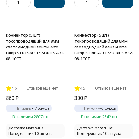
Коннектор (5 шт)
Коннектор (5 шт)
токопроводящий для 8мм
токопроводящий для 8мм
светодиодной ленты Arte
светодиодной ленты Arte
Lamp STRIP-ACCESSORIES A31-
Lamp STRIP-ACCESSORIES A32-
08-1CCT
08-1CCT
4.6
Отзывов ещё нет
4.5
Отзывов ещё нет
860
₽
300
₽
Начислим
+
17
бонусов
Начислим
+
6
бонусов
В наличии 2807 шт.
В наличии 2542 шт.
Доставка магазина:
Доставка магазина:
Понедельник 10 августа
Понедельник 10 августа