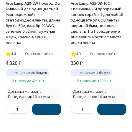
Arte Lamp A20-2W Провод 2-х
Arte Lamp A33-08-1CCT
жильный для одноцветной
Специальный прозрачный
(монохромной)
коннектор (5шт) для любой
светодиодной ленты, длина
одноцветной COB ленты
бухты 50м, калибр 20AWG,
шириной 8мм, позволяет
сечение 0,52 мм², луженая
сделать Т и Г соединение
медь, красно-черная
вне зависимости от места
оплетка
резки ленты
4.4
Отзывов ещё нет
4.3
Отзывов ещё нет
4 320
₽
330
₽
Начислим
+
86
бонусов
Начислим
+
7
бонусов
В наличии 439 шт.
В наличии 1798 шт.
Доставка магазина:
Доставка магазина:
Понедельник 10 августа
Понедельник 10 августа