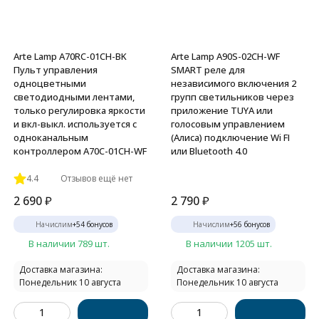
Arte Lamp A70RC-01CH-BK
Arte Lamp A90S-02CH-WF
Пульт управления
SMART реле для
одноцветными
независимого включения 2
светодиодными лентами,
групп светильников через
только регулировка яркости
приложение TUYA или
и вкл-выкл. используется с
голосовым управлением
одноканальным
(Алиса) подключение Wi FI
контроллером A70C-01CH-WF
или Bluetooth 4.0
4.4
Отзывов ещё нет
2 690
₽
2 790
₽
Начислим
+
54
бонусов
Начислим
+
56
бонусов
В наличии 789 шт.
В наличии 1205 шт.
Доставка магазина:
Доставка магазина:
Понедельник 10 августа
Понедельник 10 августа