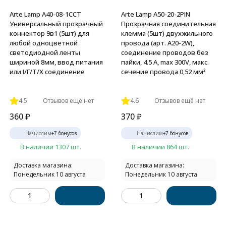
Arte Lamp A40-08-1CCT
Arte Lamp A50-20-2PIN
Универсальный прозрачный
Прозрачная соединительная
коннектор 9в1 (5шт) для
клемма (5шт) двухжильного
любой одноцветной
провода (арт. A20-2W),
светодиодной ленты
соединение проводов без
шириной 8мм, ввод питания
пайки, 4.5 А, max 300V, макс.
или I/Г/Т/X соединение
сечение провода 0,52 мм²
4.5
Отзывов ещё нет
4.6
Отзывов ещё нет
360
₽
370
₽
Начислим
+
7
бонусов
Начислим
+
7
бонусов
В наличии 1307 шт.
В наличии 864 шт.
Доставка магазина:
Доставка магазина:
Понедельник 10 августа
Понедельник 10 августа