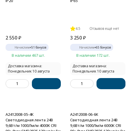
IP20
IP65
4.5
Отзывов ещё нет
2 550
₽
3 250
₽
Начислим
+
51
бонусов
Начислим
+
65
бонусов
В наличии 467 шт.
В наличии 172 шт.
Доставка магазина:
Доставка магазина:
Понедельник 10 августа
Понедельник 10 августа
A2412008-05-4K
A2412008-06-6K
Светодиодная лента 24В
Светодиодная лента 24В
9,6Вт/м 1000Лм/м 4000K CRI
9,6Вт/м 1000Лм/м 6000К CRI