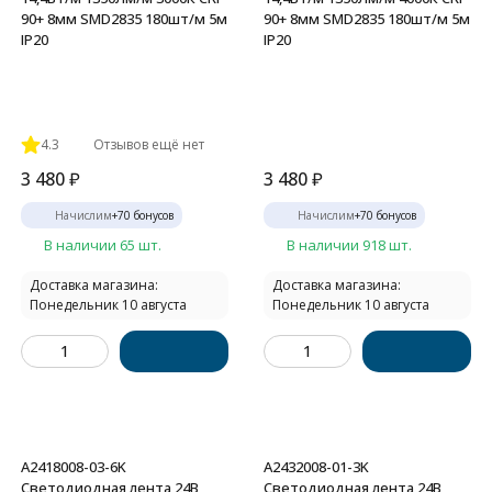
90+ 8мм SMD2835 180шт/м 5м
90+ 8мм SMD2835 180шт/м 5м
IP20
IP20
4.3
Отзывов ещё нет
3 480
₽
3 480
₽
Начислим
+
70
бонусов
Начислим
+
70
бонусов
В наличии 65 шт.
В наличии 918 шт.
Доставка магазина:
Доставка магазина:
Понедельник 10 августа
Понедельник 10 августа
A2418008-03-6K
A2432008-01-3K
Светодиодная лента 24В
Светодиодная лента 24В