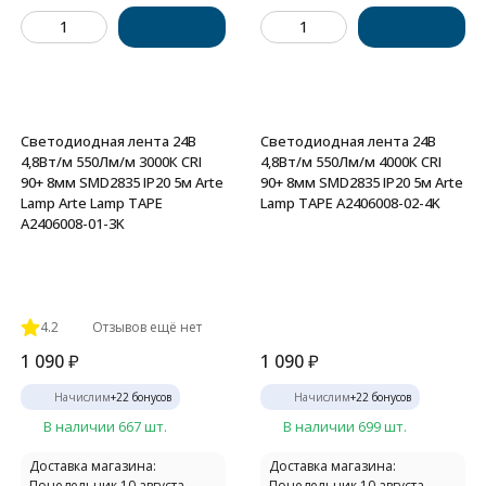
Светодиодная лента 24В
Светодиодная лента 24В
4,8Вт/м 550Лм/м 3000К CRI
4,8Вт/м 550Лм/м 4000К CRI
90+ 8мм SMD2835 IP20 5м Arte
90+ 8мм SMD2835 IP20 5м Arte
Lamp Arte Lamp TAPE
Lamp TAPE A2406008-02-4K
A2406008-01-3K
4.2
Отзывов ещё нет
1 090
₽
1 090
₽
Начислим
+
22
бонусов
Начислим
+
22
бонусов
В наличии 667 шт.
В наличии 699 шт.
Доставка магазина:
Доставка магазина:
Понедельник 10 августа
Понедельник 10 августа