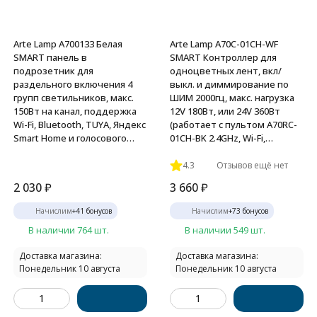
Arte Lamp A700133 Белая
Arte Lamp A70C-01CH-WF
SMART панель в
SMART Контроллер для
подрозетник для
одноцветных лент, вкл/
раздельного включения 4
выкл. и диммирование по
групп светильников, макс.
ШИМ 2000гц, макс. нагрузка
150Вт на канал, поддержка
12V 180Вт, или 24V 360Вт
Wi-Fi, Bluetooth, TUYA, Яндекс
(работает с пультом A70RC-
Smart Home и голосового
01CH-BK 2.4GHz, Wi-Fi,
управления Алисой
Bluetooth 4.0, TUYA Smart Life
app, Яндекс Алиса
4.3
Отзывов ещё нет
2 030
₽
3 660
₽
Начислим
+
41
бонусов
Начислим
+
73
бонусов
В наличии 764 шт.
В наличии 549 шт.
Доставка магазина:
Доставка магазина:
Понедельник 10 августа
Понедельник 10 августа