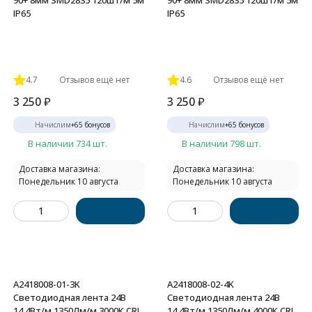
90+ 8мм SMD2835 120шт/м 5м
90+ 8мм SMD2835 120шт/м 5м
IP65
IP65
4.7
Отзывов ещё нет
4.6
Отзывов ещё нет
3 250
₽
3 250
₽
Начислим
+
65
бонусов
Начислим
+
65
бонусов
В наличии 734 шт.
В наличии 798 шт.
Доставка магазина:
Доставка магазина:
Понедельник 10 августа
Понедельник 10 августа
A2418008-01-3K
A2418008-02-4K
Светодиодная лента 24В
Светодиодная лента 24В
14,4Вт/м 1350Лм/м 3000К CRI
14,4Вт/м 1350Лм/м 4000К CRI