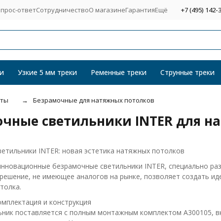
прос-ответ
Сотрудничество
О магазине
Гарантия
Ещё
+7 (495) 142-
и
Узкие 5 мм треки
Ременные треки
Струнные треки
оты
Безрамочные для натяжных потолков
чные светильники INTER для н
етильники INTER: новая эстетика натяжных потолков
нновационные безрамочные светильники INTER, специально раз
решение, не имеющее аналогов на рынке, позволяет создать ид
толка.
мплектация и конструкция
ьник поставляется с полным монтажным комплектом А300105, в