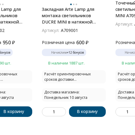
Точечны
e Lamp для
Закладная Arte Lamp для
светильн
ильников
монтажа светильников
MINI A70
натяжной
DUCRE MINI в натяжной
Артикул:
02
потолок A709001
02
Артикул:
A709001
950
₽
600
₽
а
Розничная цена
Рознична
бонусов
Начислим
+
12
бонусов
Начис
90 шт.
В наличии 1887 шт.
В нали
ировочных
Расчёт ориентировочных
Расчёт о
..
сроков доставки...
сроков до
на:
Доставка магазина:
Доставка
 августа
Понедельник 10 августа
Понедель
В корзину
В корзину