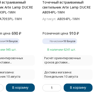
й встраиваемый
Точечный встраиваемый
ик Arte Lamp DUCRE
светильник Arte Lamp DUCRE
93PL-1WH
A8094PL-1WH
A7093PL-1WH
Артикул:
A8094PL-1WH
690
₽
910
₽
я цена
Розничная цена
лим
+
14
бонусов
Начислим
+
18
бонусов
чии 945 шт.
В наличии 6241 шт.
риентировочных
Расчёт ориентировочных
ставки...
сроков доставки...
 магазина:
Доставка магазина:
ник 10 августа
Понедельник 10 августа
В корзину
В корзину