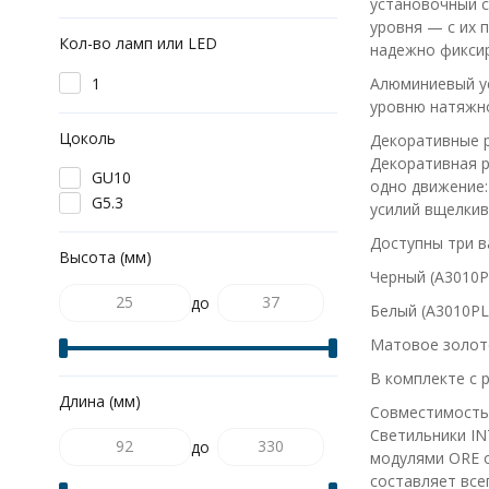
установочный с
уровня — с их 
Кол-во ламп или LED
надежно фиксир
1
Алюминиевый ус
уровню натяжно
Цоколь
Декоративные 
Декоративная р
GU10
одно движение:
G5.3
усилий вщелкив
Доступны три в
Высота (мм)
Черный (A3010P
до
Белый (A3010P
Матовое золото
В комплекте с 
Длина (мм)
Совместимость 
Светильники IN
до
модулями ORE о
составляет все