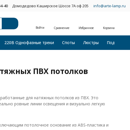
34-40
Домодедово Каширское Шоссе 7А оф 205
info@arte-lamp.ru
Войти
Сравнение
Избранное
Корзина
220В Однофазные треки
Споты
Люстры
Подвесные
атяжных ПВХ потолков
работанные для натяжных потолков из ПВХ. Это
еально ровные линии освещения и визуально легкую
ключающим потолочное основание из ABS-пластика и