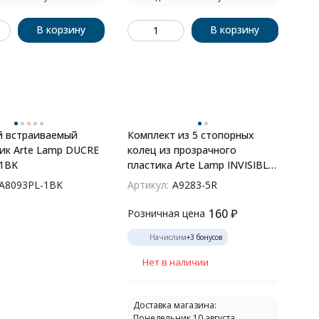
В корзину
В корзину
й встраиваемый
Комплект из 5 стопорных
ик Arte Lamp DUCRE
колец из прозрачного
1BK
пластика Arte Lamp INVISIBLE
A9283-5R
A8093PL-1BK
Артикул:
A9283-5R
160
₽
Розничная цена
Начислим
+
3
бонусов
Нет в наличии
Доставка магазина:
Понедельник 10 августа