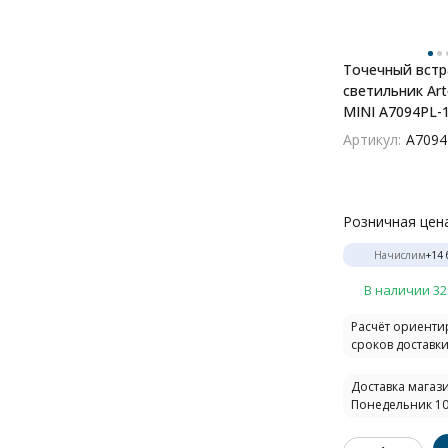
Точечный вст
светильник Ar
MINI A7094PL-
Артикул:
A7094
Розничная цен
Начислим
+
14
В наличии 32
Расчёт ориент
сроков доставки.
Доставка магази
Понедельник 10