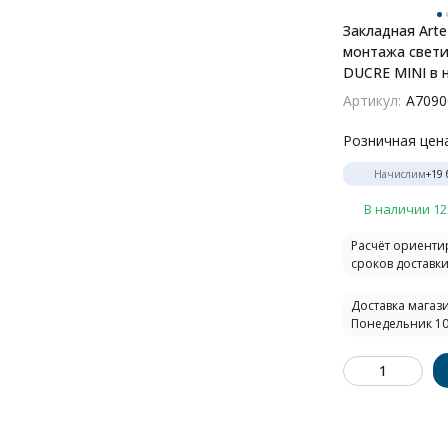
Закладная Art
монтажа свет
DUCRE MINI в 
потолок A7090
Артикул:
A7090
Розничная цен
Начислим
+
19
В наличии 12
Расчёт ориент
сроков доставки.
Доставка магази
Понедельник 10