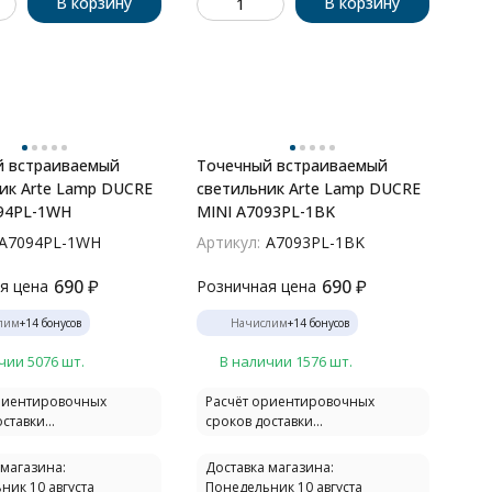
В корзину
В корзину
й встраиваемый
Точечный встраиваемый
ик Arte Lamp DUCRE
светильник Arte Lamp DUCRE
94PL-1WH
MINI A7093PL-1BK
A7094PL-1WH
Артикул:
A7093PL-1BK
690
₽
690
₽
я цена
Розничная цена
лим
+
14
бонусов
Начислим
+
14
бонусов
чии 5076 шт.
В наличии 1576 шт.
риентировочных
Расчёт ориентировочных
ставки...
сроков доставки...
 магазина:
Доставка магазина:
ник 10 августа
Понедельник 10 августа