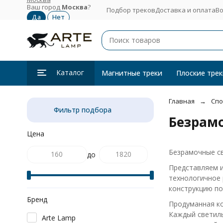
Ваш город
Москва
?
Подбор треков
Доставка и оплата
Во
Каталог
Магнитные треки
Плоские трек
Главная
Сп
Фильтр подбора
Безрамо
Цена
Безрамочные св
до
Представляем и
технологичное 
конструкцию по
Бренд
Продуманная ко
Каждый светил
Arte Lamp