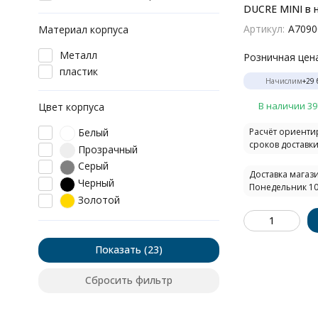
DUCRE MINI в 
потолок A7090
Артикул:
A7090
Материал корпуса
Металл
Розничная цен
пластик
Начислим
+
29
В наличии 39
Цвет корпуса
Белый
Расчёт ориент
сроков доставки.
Прозрачный
Серый
Доставка магази
Черный
Понедельник 10
Золотой
Показать
Сбросить фильтр