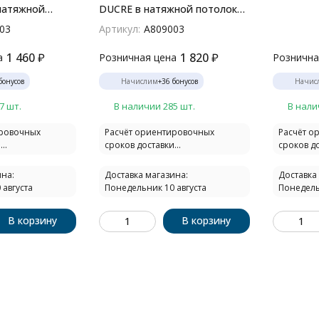
натяжной
DUCRE в натяжной потолок
03
A809003
03
Артикул:
A809003
1 460
₽
1 820
₽
а
Розничная цена
Рознична
бонусов
Начислим
+
36
бонусов
Начис
7 шт.
В наличии 285 шт.
В нали
ировочных
Расчёт ориентировочных
Расчёт о
..
сроков доставки...
сроков до
на:
Доставка магазина:
Доставка
 августа
Понедельник 10 августа
Понедель
В корзину
В корзину