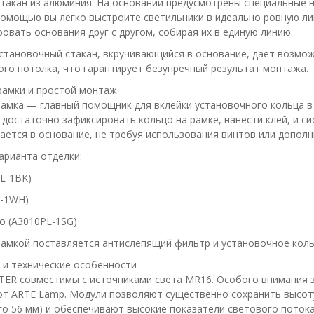
такан из алюминия. На основании предусмотрены специальные 
помощью вы легко выстроите светильники в идеально ровную ли
овать основания друг с другом, собирая их в единую линию.
тановочный стакан, вкручивающийся в основание, дает возмож
го потолка, что гарантирует безупречный результат монтажа.
рамки и простой монтаж
амка — главный помощник для вклейки установочного кольца в
 достаточно зафиксировать кольцо на рамке, нанести клей, и с
ается в основание, не требуя использования винтов или допол
арианта отделки:
L-1BK)
L-1WH)
 (A3010PL-1SG)
рамкой поставляется антислепящий фильтр и установочное коль
и технические особенности
TER совместимы с источниками света MR16. Особого внимания
т ARTE Lamp. Модули позволяют существенно сохранить высоту
го 56 мм) и обеспечивают высокие показатели светового поток