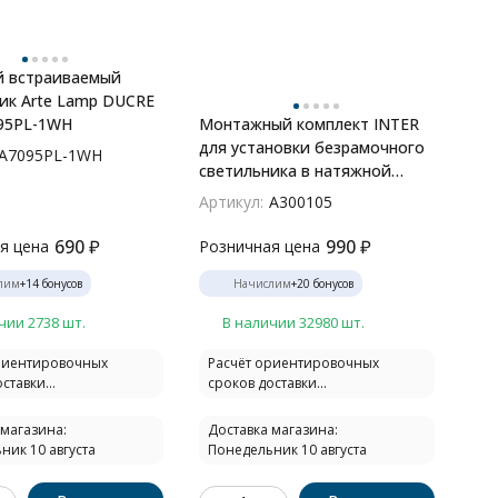
й встраиваемый
ик Arte Lamp DUCRE
95PL-1WH
Монтажный комплект INTER
для установки безрамочного
A7095PL-1WH
светильника в натяжной
потолок из ПВХ Arte Lamp
Артикул:
A300105
INTER A300105
690
₽
990
₽
я цена
Розничная цена
лим
+
14
бонусов
Начислим
+
20
бонусов
чии 2738 шт.
В наличии 32980 шт.
риентировочных
Расчёт ориентировочных
ставки...
сроков доставки...
 магазина:
Доставка магазина:
ник 10 августа
Понедельник 10 августа