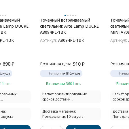
раиваемый
Точечный встраиваемый
Точечны
te Lamp DUCRE
светильник Arte Lamp DUCRE
светильн
1BK
A8094PL-1BK
MINI A70
PL-1BK
Артикул:
A8094PL-1BK
Артикул:
690
₽
910
₽
а
Розничная цена
Рознична
бонусов
Начислим
+
18
бонусов
Начис
11 шт.
В наличии 3601 шт.
В нали
ировочных
Расчёт ориентировочных
Расчёт о
..
сроков доставки...
сроков до
на:
Доставка магазина:
Доставка
 августа
Понедельник 10 августа
Понедель