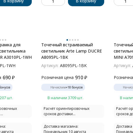
В корзину
В корзину
рамка для
Точечный встраиваемый
Точечны
светильника
светильник Arte Lamp DUCRE
светильн
ER A3010PL-1WH
A8095PL-1BK
MINI A70
0PL-1WH
Артикул:
A8095PL-1BK
Артикул:
690
₽
910
₽
а
Розничная цена
Рознична
бонусов
Начислим
+
18
бонусов
Начис
207 шт.
В наличии 3709 шт.
В нали
ировочных
Расчёт ориентировочных
Расчёт о
..
сроков доставки...
сроков до
на:
Доставка магазина:
Доставка
 августа
Понедельник 10 августа
Понедель