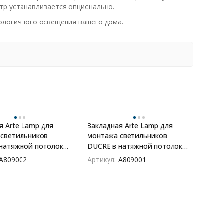
тр устанавливается опционально.
ологичного освещения вашего дома.
я Arte Lamp для
Закладная Arte Lamp для
светильников
монтажа светильников
натяжной потолок
DUCRE в натяжной потолок
A809001
A809002
Артикул:
A809001