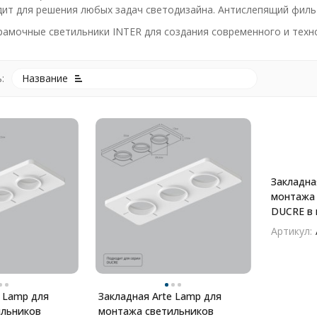
дит для решения любых задач светодизайна. Антислепящий филь
амочные светильники INTER для создания современного и техн
:
Название
покупателей
Закладна
монтажа 
DUCRE в 
A809002
Артикул:
e Lamp для
Закладная Arte Lamp для
ильников
монтажа светильников