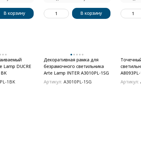
В корзину
В корзину
раиваемый
Декоративная рамка для
Точечны
te Lamp DUCRE
безрамочного светильника
светильн
1BK
Arte Lamp INTER A3010PL-1SG
A8093PL-
PL-1BK
Артикул:
A3010PL-1SG
Артикул: