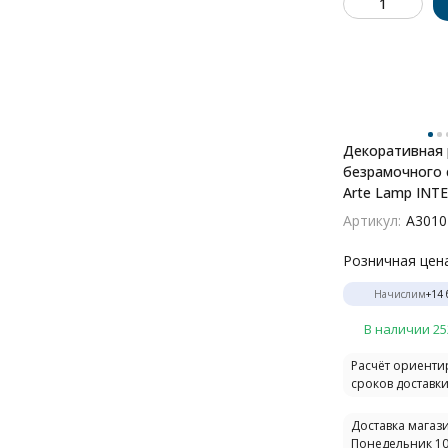
Декоративная 
безрамочного 
Arte Lamp INT
Артикул:
A301
Розничная цен
Начислим
+
14
В наличии 25
Расчёт ориент
сроков доставки.
Доставка магази
Понедельник 10