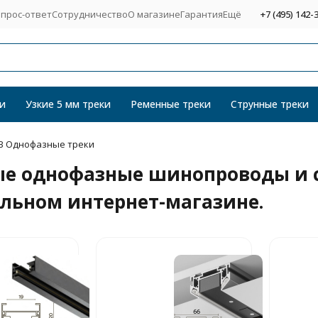
прос-ответ
Сотрудничество
О магазине
Гарантия
Ещё
+7 (495) 142-
и
Узкие 5 мм треки
Ременные треки
Струнные треки
В Однофазные треки
ые однофазные шинопроводы и 
льном интернет-магазине.