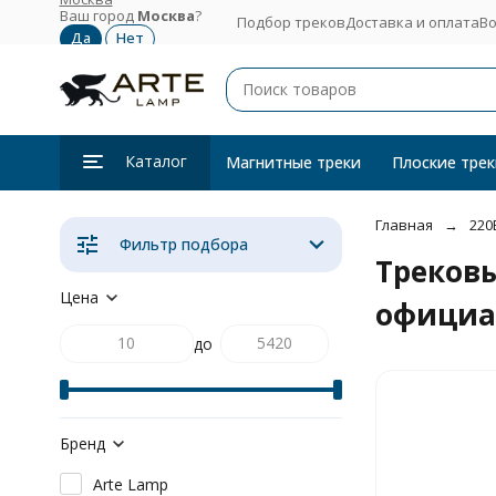
Ваш город
Москва
?
Подбор треков
Доставка и оплата
Во
Каталог
Магнитные треки
Плоские трек
Главная
220
Фильтр подбора
Треков
Цена
официа
до
Бренд
Arte Lamp