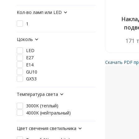
Кол-во ламп или LED
Накла
1
подв
Цоколь
171 
LED
E27
Скачать PDF пр
E14
GU10
GX53
Температура света
3000K (теплый)
4000K (нейтральный)
Цвет свечения светильника