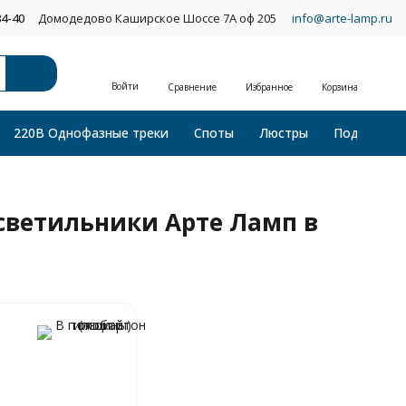
34-40
Домодедово Каширское Шоссе 7А оф 205
info@arte-lamp.ru
Войти
Сравнение
Избранное
Корзина
220В Однофазные треки
Споты
Люстры
Подвесные
светильники Арте Ламп в