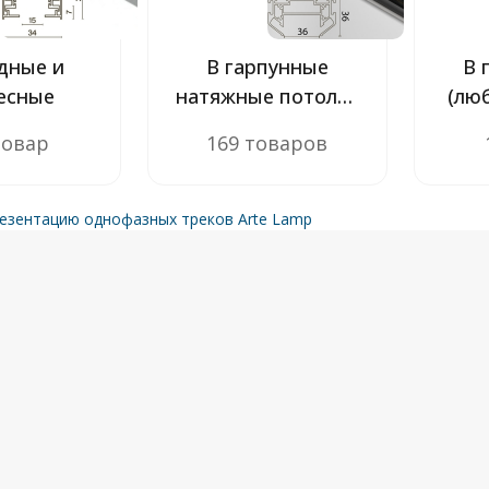
дные и
В гарпунные
В 
есные
натяжные потолки
(лю
(ПВХ)
товар
169 товаров
езентацию однофазных треков Arte Lamp