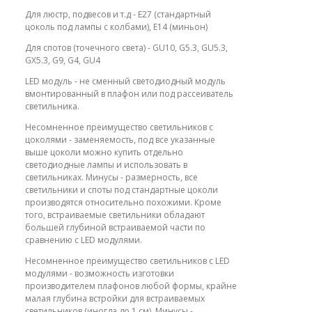
Для люстр, подвесов и т.д - E27 (стандартный
цоколь под лампы с колбами), E14 (миньон)
Для спотов (точечного света) - GU10, G5.3, GU5.3,
GX5.3, G9, G4, GU4
LED модуль - не сменный светодиодный модуль
вмонтированный в плафон или под рассеиватель
светильника.
Несомненное преимущество светильников с
цоколями - заменяемость, под все указанные
выше цоколи можно купить отдельно
светодиодные лампы и использовать в
светильниках. Минусы - размерность, все
светильники и споты под стандартные цоколи
производятся относительно похожими. Кроме
того, встраиваемые светильники обладают
большей глубиной встраиваемой части по
сравнению с LED модулями.
Несомненное преимущество светильников с LED
модулями - возможность изготовки
производителем плафонов любой формы, крайне
малая глубина встройки для встраиваемых
светильников (иногда до 1 см). Минусы -