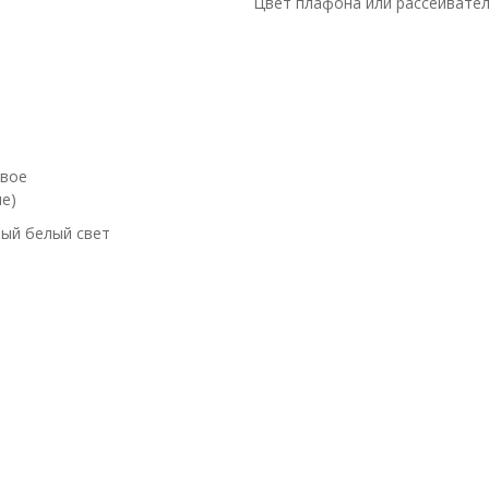
Цвет плафона или рассеивате
евое
е)
ый белый свет