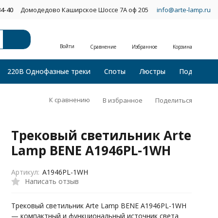
34-40
Домодедово Каширское Шоссе 7А оф 205
info@arte-lamp.ru
Войти
Сравнение
Избранное
Корзина
220В Однофазные треки
Споты
Люстры
Подвесные
К сравнению
В избранное
Поделиться
Трековый светильник Arte
Lamp BENE A1946PL-1WH
Артикул:
A1946PL-1WH
Написать отзыв
Трековый светильник Arte Lamp BENE A1946PL-1WH
— компактный и функциональный источник света