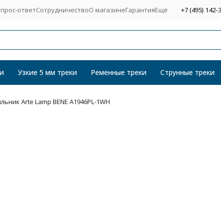
прос-ответ
Сотрудничество
О магазине
Гарантия
Ещё
+7 (495) 142-
и
Узкие 5 мм треки
Ременные треки
Струнные треки
льник Arte Lamp BENE A1946PL-1WH