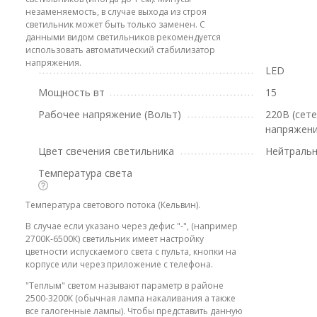
незаменяемость, в случае выхода из строя
светильник может быть только заменен. С
данными видом светильников рекомендуется
использовать автоматический стабилизатор
напряжения.
LED
Мощность вт
15
Рабочее напряжение (Вольт)
220В (сет
напряжени
Цвет свечения светильника
Нейтральн
Температура света
Температура светового потока (Кельвин).
В случае если указано через дефис "-", (например
2700К-6500К) светильник имеет настройку
цветности испускаемого света с пульта, кнопки на
корпусе или через приложение с телефона.
"Теплым" светом называют параметр в районе
2500-3200К (обычная лампа накаливания а также
все галогенные лампы). Чтобы представить данную