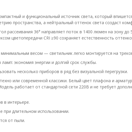
мпактный и функциональный источник света, который впишется
трию пространства, а нейтральный оттенок света создаст ком
л рассеивания 36° направляет поток в 1400 люмен на зону до 5
ексом цветопередачи CRI ≥90 сохраняет естественность оттенко
с минимальным весом — светильник легко монтируется на треко
 ламп: экономия энергии и долгий срок службы.
зовать несколько приборов в ряд без визуальной перегрузки.
ехно или современной классики. Белый цвет плафона и арматуры
Модель работает от стандартной сети 220В и не требует дополн
в в интерьере.
же при длительном использовании.
тся от пыли.