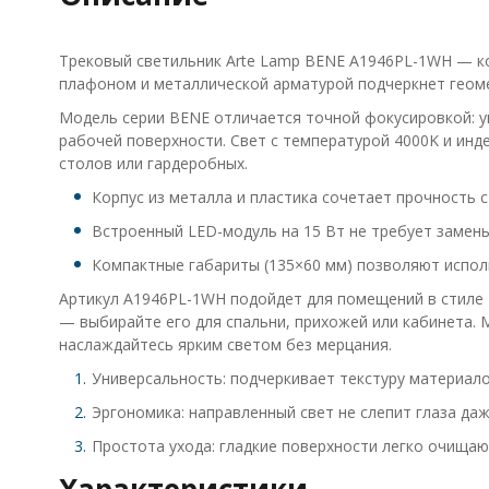
Трековый светильник Arte Lamp BENE A1946PL-1WH — ко
плафоном и металлической арматурой подчеркнет геоме
Модель серии BENE отличается точной фокусировкой: уго
рабочей поверхности. Свет с температурой 4000K и инд
столов или гардеробных.
Корпус из металла и пластика сочетает прочность 
Встроенный LED-модуль на 15 Вт не требует замены
Компактные габариты (135×60 мм) позволяют исполь
Артикул A1946PL-1WH подойдет для помещений в стиле т
— выбирайте его для спальни, прихожей или кабинета. 
наслаждайтесь ярким светом без мерцания.
Универсальность: подчеркивает текстуру материало
Эргономика: направленный свет не слепит глаза да
Простота ухода: гладкие поверхности легко очищаю