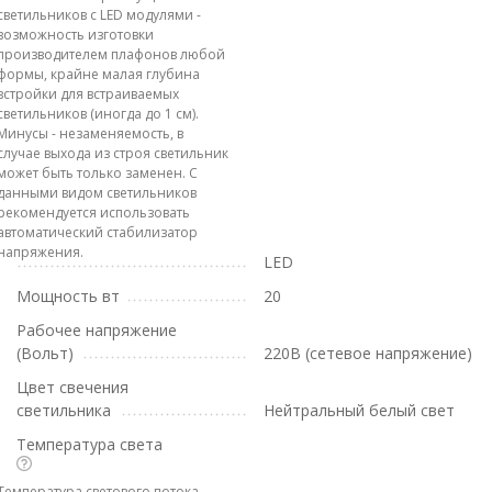
светильников с LED модулями -
возможность изготовки
производителем плафонов любой
формы, крайне малая глубина
встройки для встраиваемых
светильников (иногда до 1 см).
Минусы - незаменяемость, в
случае выхода из строя светильник
может быть только заменен. С
данными видом светильников
рекомендуется использовать
автоматический стабилизатор
напряжения.
LED
Мощность вт
20
Рабочее напряжение
(Вольт)
220В (сетевое напряжение)
Цвет свечения
светильника
Нейтральный белый свет
Температура света
Температура светового потока