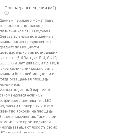
Площадь освещения (м2)
Данный параметр может быть
посчитан точно только для
светильников с LED модулем.
Для светильника под сменные
лампы, расчет предложен из
средних по мощности
светодиодных ламп подходящих
для него. (5-6 Ватт для E14, GU10,
GU5.3, 8-9 Ватт для E27, и т.д) Но, в
такой светильник можно взять
лампы и большей мощности и
тогда освещаемая площадь
увеличится.
Учитывать данный параметр
рекомендуется если - Вы
подбираете светильник с LED
модулем и не уверены что его
хватит по яркости на площадь
Вашего помещения. Также стоит
помнить, что производители
иногда завышают яркость своих
LED модулей не учитывая,