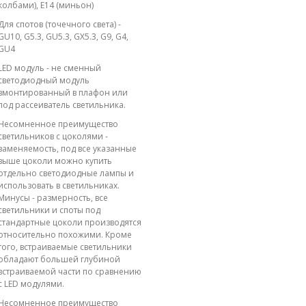
колбами), E14 (миньон)
Для спотов (точечного света) -
GU10, G5.3, GU5.3, GX5.3, G9, G4,
GU4
LED модуль - не сменный
светодиодный модуль
вмонтированный в плафон или
под рассеиватель светильника.
Несомненное преимущество
светильников с цоколями -
заменяемость, под все указанные
выше цоколи можно купить
отдельно светодиодные лампы и
использовать в светильниках.
Минусы - размерность, все
светильники и споты под
стандартные цоколи производятся
относительно похожими. Кроме
того, встраиваемые светильники
обладают большей глубиной
встраиваемой части по сравнению
с LED модулями.
Несомненное преимущество