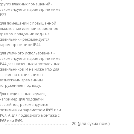
других влажных помещений -
рекомендуется параметр не ниже
IP23
Для помещений с повышенной
влажностью или при возможном
прямом попадании воды на
светильник - рекомендуется
параметр не ниже IP44
Для уличного использования -
рекомендуется параметр не ниже
IP44 для настенных и потолочных
светильников. И не ниже IP65 для
наземных светильников с
возможным временным
погружением под воду.
Для специальных случаев,
например для подсветки
бассейнов, рекомендуются
светильники параметром IP65 или
IP67. А для подводного монтажа с
IP68 или IP69.
20 (для сухих пом.)