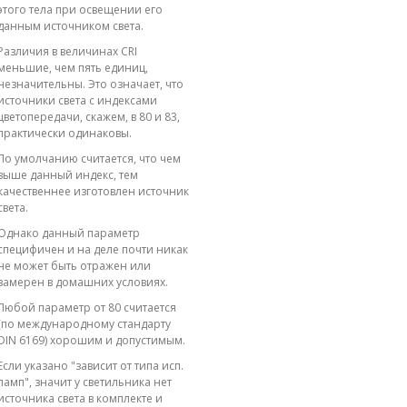
этого тела при освещении его
данным источником света.
Различия в величинах CRI
меньшие, чем пять единиц,
незначительны. Это означает, что
источники света с индексами
цветопередачи, скажем, в 80 и 83,
практически одинаковы.
По умолчанию считается, что чем
выше данный индекс, тем
качественнее изготовлен источник
света.
Однако данный параметр
специфичен и на деле почти никак
не может быть отражен или
замерен в домашних условиях.
Любой параметр от 80 считается
(по международному стандарту
DIN 6169) хорошим и допустимым.
Если указано "зависит от типа исп.
ламп", значит у светильника нет
источника света в комплекте и