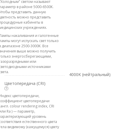
"Холодным" светом называют
параметр в районе 5000-6500К.
Чтобы представить данную
цветность можно представить
процедурные кабинеты в
медицинских учреждениях.
Лампы накаливания и галогенные
лампы могут испускать свет только
в диапазоне 2500-3000К. Все
значения выше можно получить
только энергосберегающими,
газоразрядными или
светодиодными источниками
света.
4000K (нейтральный)
Цветопередача (CRI)
Индекс цветопередачи,
коэффициент цветопередачи
(англ. colour rendering index, CRI
или Ra ) — параметр,
характеризующий уровень
соответствия естественного цвета
тела видимому (кажущемуся) цвету