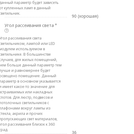
данный параметр будет зависеть
от купленных ламп в данный
светильник.
90 (хорошая)
Угол рассеивания света °
Угол рассеивания света
светильником, лампой или LED
модулем используемом в
светильнике. В большинстве
случаев, для жилых помещений,
чем больше данный параметр тем
лучше и равномернее будет
освещено помещение. Данный
параметр в основном указывается
и имеет какое-то значение для
встраиваемых или накладных
спотов. Для люстр, подвесов и
потолочных светильников с
плафонами вокруг лампы из
стекла, акрила и прочих
пропускающих свет материалов,
угол рассеивания близок к 360
град.
36