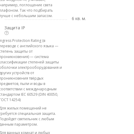
например, поглощение света
плафоном. Так что подбирать
лучше с небольшим запасом.
6 кв. м.
Защита IP
Ingress Protection Rating (в
переводе с английского языка —
степень защиты от
проникновения) — система
классификации степеней защиты
оболочки электрооборудования и
других устройств от
проникновения твёрдых
предметов, пыли и воды в
соответствии с международным
стандартом IEC 60529 (DIN 40050,
ГОСТ 14254)
Для жилых помещений не
требуется специальная защита.
Подойдет светильник с любым
данным параметром.
Для ванных комнат и любых