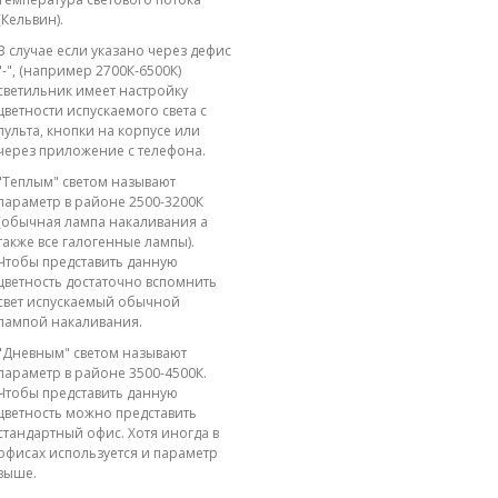
(Кельвин).
В случае если указано через дефис
"-", (например 2700К-6500К)
светильник имеет настройку
цветности испускаемого света с
пульта, кнопки на корпусе или
через приложение с телефона.
"Теплым" светом называют
параметр в районе 2500-3200К
(обычная лампа накаливания а
также все галогенные лампы).
Чтобы представить данную
цветность достаточно вспомнить
свет испускаемый обычной
лампой накаливания.
"Дневным" светом называют
параметр в районе 3500-4500К.
Чтобы представить данную
цветность можно представить
стандартный офис. Хотя иногда в
офисах используется и параметр
выше.