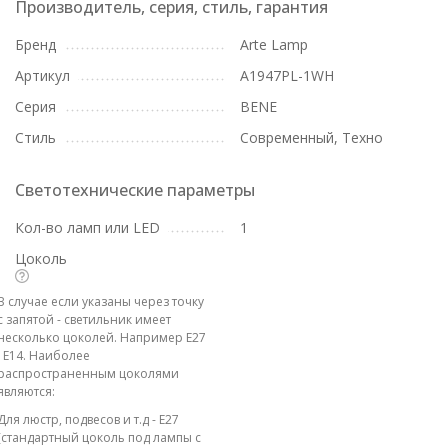
Производитель, серия, стиль, гарантия
Бренд
Arte Lamp
Артикул
A1947PL-1WH
Серия
BENE
Стиль
Современный, Техно
Светотехнические параметры
Кол-во ламп или LED
1
Цоколь
В случае если указаны через точку
с запятой - светильник имеет
несколько цоколей. Например E27
; E14. Наиболее
распространенным цоколями
являются:
Для люстр, подвесов и т.д - E27
(стандартный цоколь под лампы с