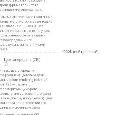
цветность можно представить
процедурные кабинеты в
медицинских учреждениях.
Лампы накаливания и галогенные
лампы могут испускать свет только
в диапазоне 2500-3000К. Все
значения выше можно получить
только энергосберегающими,
газоразрядными или
светодиодными источниками
света.
4000K (нейтральный)
Цветопередача (CRI)
Индекс цветопередачи,
коэффициент цветопередачи
(англ. colour rendering index, CRI
или Ra ) — параметр,
характеризующий уровень
соответствия естественного цвета
тела видимому (кажущемуся) цвету
этого тела при освещении его
данным источником света.
Различия в величинах CRI