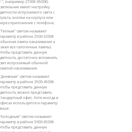
"-", (например 2700К-6500К)
светильник имеет настройку
цветности испускаемого света с
пульта, кнопки на корпусе или
через приложение с телефона.
"Теплым" светом называют
параметр в районе 2500-3200К
(обычная лампа накаливания а
также все галогенные лампы).
Чтобы представить данную
цветность достаточно вспомнить
свет испускаемый обычной
лампой накаливания.
"Дневным" светом называют
параметр в районе 3500-4500К.
Чтобы представить данную
цветность можно представить
стандартный офис. Хотя иногда в
офисах используется и параметр
выше.
"Холодным" светом называют
параметр в районе 5000-6500К.
Чтобы представить данную