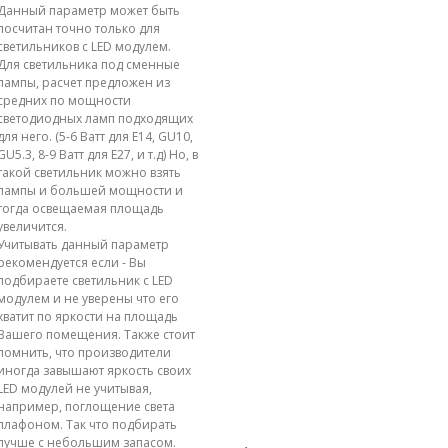
Данный параметр может быть
посчитан точно только для
светильников с LED модулем.
Для светильника под сменные
лампы, расчет предложен из
средних по мощности
светодиодных ламп подходящих
для него. (5-6 Ватт для E14, GU10,
GU5.3, 8-9 Ватт для E27, и т.д) Но, в
такой светильник можно взять
лампы и большей мощности и
тогда освещаемая площадь
увеличится.
Учитывать данный параметр
рекомендуется если - Вы
подбираете светильник с LED
модулем и не уверены что его
хватит по яркости на площадь
Вашего помещения. Также стоит
помнить, что производители
иногда завышают яркость своих
LED модулей не учитывая,
например, поглощение света
плафоном. Так что подбирать
лучше с небольшим запасом.