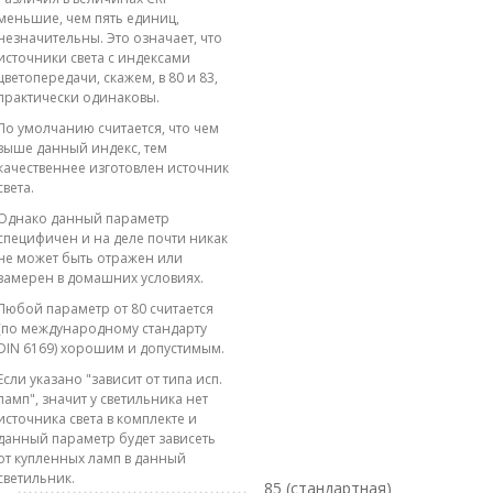
меньшие, чем пять единиц,
незначительны. Это означает, что
источники света с индексами
цветопередачи, скажем, в 80 и 83,
практически одинаковы.
По умолчанию считается, что чем
выше данный индекс, тем
качественнее изготовлен источник
света.
Однако данный параметр
специфичен и на деле почти никак
не может быть отражен или
замерен в домашних условиях.
Любой параметр от 80 считается
(по международному стандарту
DIN 6169) хорошим и допустимым.
Если указано "зависит от типа исп.
ламп", значит у светильника нет
источника света в комплекте и
данный параметр будет зависеть
от купленных ламп в данный
светильник.
85 (стандартная)