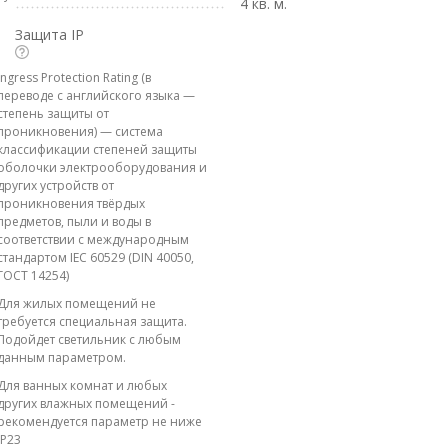
4 кв. м.
Защита IP
Ingress Protection Rating (в
переводе с английского языка —
степень защиты от
проникновения) — система
классификации степеней защиты
оболочки электрооборудования и
других устройств от
проникновения твёрдых
предметов, пыли и воды в
соответствии с международным
стандартом IEC 60529 (DIN 40050,
ГОСТ 14254)
Для жилых помещений не
требуется специальная защита.
Подойдет светильник с любым
данным параметром.
Для ванных комнат и любых
других влажных помещений -
рекомендуется параметр не ниже
IP23