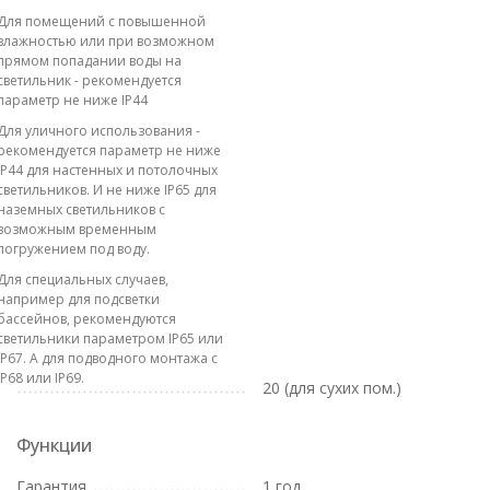
Для помещений с повышенной
влажностью или при возможном
прямом попадании воды на
светильник - рекомендуется
параметр не ниже IP44
Для уличного использования -
рекомендуется параметр не ниже
IP44 для настенных и потолочных
светильников. И не ниже IP65 для
наземных светильников с
возможным временным
погружением под воду.
Для специальных случаев,
например для подсветки
бассейнов, рекомендуются
светильники параметром IP65 или
IP67. А для подводного монтажа с
IP68 или IP69.
20 (для сухих пом.)
Функции
Гарантия
1 год