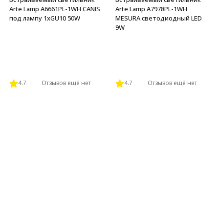
Arte Lamp A6661PL-1WH CANIS
Arte Lamp A7978PL-1WH
под лампу 1xGU10 50W
MESURA светодиодный LED
9W
4.7
Отзывов ещё нет
4.7
Отзывов ещё нет