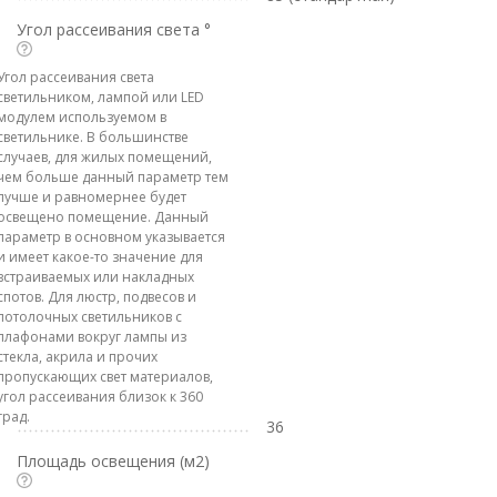
Угол рассеивания света °
Угол рассеивания света
светильником, лампой или LED
модулем используемом в
светильнике. В большинстве
случаев, для жилых помещений,
чем больше данный параметр тем
лучше и равномернее будет
освещено помещение. Данный
параметр в основном указывается
и имеет какое-то значение для
встраиваемых или накладных
спотов. Для люстр, подвесов и
потолочных светильников с
плафонами вокруг лампы из
стекла, акрила и прочих
пропускающих свет материалов,
угол рассеивания близок к 360
град.
36
Площадь освещения (м2)