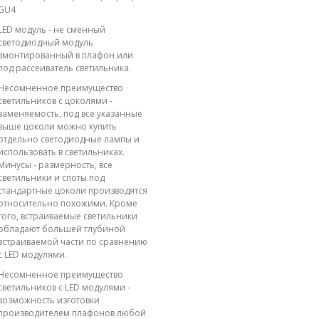
GU4
LED модуль - не сменный
светодиодный модуль
вмонтированный в плафон или
под рассеиватель светильника.
Несомненное преимущество
светильников с цоколями -
заменяемость, под все указанные
выше цоколи можно купить
отдельно светодиодные лампы и
использовать в светильниках.
Минусы - размерность, все
светильники и споты под
стандартные цоколи производятся
относительно похожими. Кроме
того, встраиваемые светильники
обладают большей глубиной
встраиваемой части по сравнению
с LED модулями.
Несомненное преимущество
светильников с LED модулями -
возможность изготовки
производителем плафонов любой