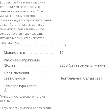
формы, крайне малая глубина
встройки для встраиваемых
светильников (иногда до 1 см).
Минусы - незаменяемость, в
случае выхода из строя светильник
может быть только заменен. С
данными видом светильников
рекомендуется использовать
автоматический стабилизатор
напряжения.
LED
Мощность вт
15
Рабочее напряжение
(Вольт)
220В (сетевое напряжение)
Цвет свечения
светильника
Нейтральный белый свет
Температура света
Температура светового потока
(Кельвин).
В случае если указано через дефис