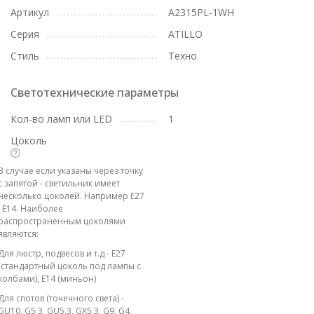
Артикул
A2315PL-1WH
Серия
ATILLO
Стиль
Техно
Светотехнические параметры
Кол-во ламп или LED
1
Цоколь
В случае если указаны через точку
с запятой - светильник имеет
несколько цоколей. Например E27
; E14. Наиболее
распространенным цоколями
являются:
Для люстр, подвесов и т.д - E27
(стандартный цоколь под лампы с
колбами), E14 (миньон)
Для спотов (точечного света) -
GU10, G5.3, GU5.3, GX5.3, G9, G4,