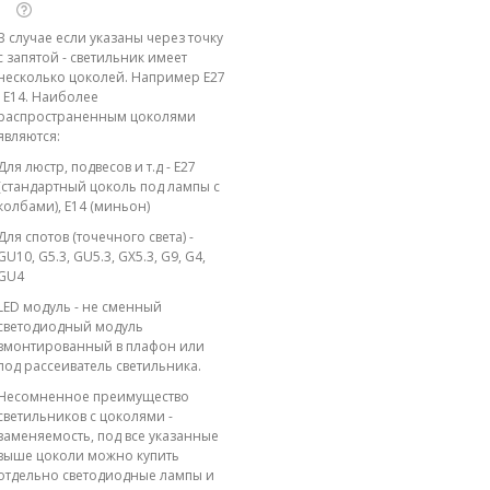
В случае если указаны через точку
с запятой - светильник имеет
несколько цоколей. Например E27
; E14. Наиболее
распространенным цоколями
являются:
Для люстр, подвесов и т.д - E27
(стандартный цоколь под лампы с
колбами), E14 (миньон)
Для спотов (точечного света) -
GU10, G5.3, GU5.3, GX5.3, G9, G4,
GU4
LED модуль - не сменный
светодиодный модуль
вмонтированный в плафон или
под рассеиватель светильника.
Несомненное преимущество
светильников с цоколями -
заменяемость, под все указанные
выше цоколи можно купить
отдельно светодиодные лампы и