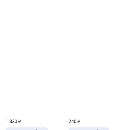
1 820
₽
240
₽