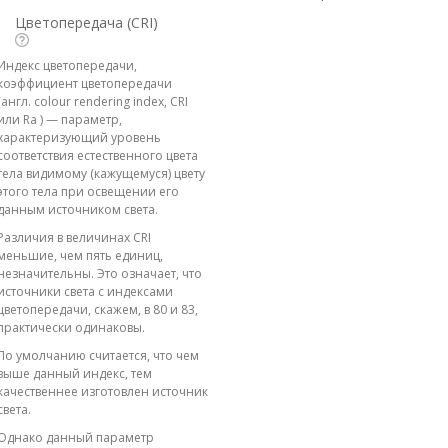
Цветопередача (CRI)
Индекс цветопередачи,
коэффициент цветопередачи
(англ. colour rendering index, CRI
или Ra ) — параметр,
характеризующий уровень
соответствия естественного цвета
тела видимому (кажущемуся) цвету
этого тела при освещении его
данным источником света.
Различия в величинах CRI
меньшие, чем пять единиц,
незначительны. Это означает, что
источники света с индексами
цветопередачи, скажем, в 80 и 83,
практически одинаковы.
По умолчанию считается, что чем
выше данный индекс, тем
качественнее изготовлен источник
света.
Однако данный параметр