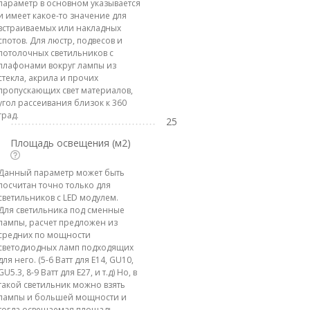
параметр в основном указывается
и имеет какое-то значение для
встраиваемых или накладных
спотов. Для люстр, подвесов и
потолочных светильников с
плафонами вокруг лампы из
стекла, акрила и прочих
пропускающих свет материалов,
угол рассеивания близок к 360
град.
25
Площадь освещения (м2)
Данный параметр может быть
посчитан точно только для
светильников с LED модулем.
Для светильника под сменные
лампы, расчет предложен из
средних по мощности
светодиодных ламп подходящих
для него. (5-6 Ватт для E14, GU10,
GU5.3, 8-9 Ватт для E27, и т.д) Но, в
такой светильник можно взять
лампы и большей мощности и
тогда освещаемая площадь