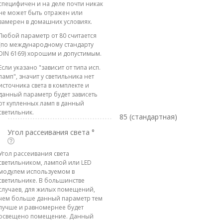
специфичен и на деле почти никак
не может быть отражен или
замерен в домашних условиях.
Любой параметр от 80 считается
(по международному стандарту
DIN 6169) хорошим и допустимым.
Если указано "зависит от типа исп.
ламп", значит у светильника нет
источника света в комплекте и
данный параметр будет зависеть
от купленных ламп в данный
светильник.
85 (стандартная)
Угол рассеивания света °
Угол рассеивания света
светильником, лампой или LED
модулем используемом в
светильнике. В большинстве
случаев, для жилых помещений,
чем больше данный параметр тем
лучше и равномернее будет
освещено помещение. Данный