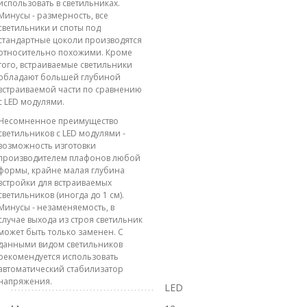
использовать в светильниках.
Минусы - размерность, все
светильники и споты под
стандартные цоколи производятся
относительно похожими. Кроме
того, встраиваемые светильники
обладают большей глубиной
встраиваемой части по сравнению
с LED модулями.
Несомненное преимущество
светильников с LED модулями -
возможность изготовки
производителем плафонов любой
формы, крайне малая глубина
встройки для встраиваемых
светильников (иногда до 1 см).
Минусы - незаменяемость, в
случае выхода из строя светильник
может быть только заменен. С
данными видом светильников
рекомендуется использовать
автоматический стабилизатор
напряжения.
LED