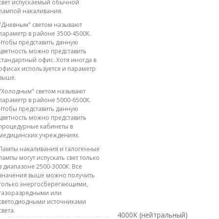
свет испускаемый обычной
лампой накаливания.
"Дневным" светом называют
параметр в районе 3500-4500К.
Чтобы представить данную
цветность можно представить
стандартный офис. Хотя иногда в
офисах используется и параметр
выше.
"Холодным" светом называют
параметр в районе 5000-6500К.
Чтобы представить данную
цветность можно представить
процедурные кабинеты в
медицинских учреждениях.
Лампы накаливания и галогенные
лампы могут испускать свет только
в диапазоне 2500-3000К. Все
значения выше можно получить
только энергосберегающими,
газоразрядными или
светодиодными источниками
света.
4000K (нейтральный)