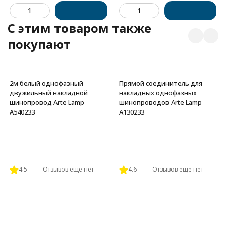
C этим товаром также
покупают
2м белый однофазный
Прямой соединитель для
двужильный накладной
накладных однофазных
шинопровод Arte Lamp
шинопроводов Arte Lamp
A540233
A130233
4.5
Отзывов ещё нет
4.6
Отзывов ещё нет