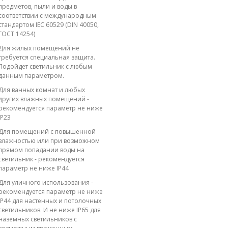
предметов, пыли и воды в
соответствии с международным
стандартом IEC 60529 (DIN 40050,
ГОСТ 14254)
Для жилых помещений не
требуется специальная защита.
Подойдет светильник с любым
данным параметром.
Для ванных комнат и любых
других влажных помещений -
рекомендуется параметр не ниже
IP23
Для помещений с повышенной
влажностью или при возможном
прямом попадании воды на
светильник - рекомендуется
параметр не ниже IP44
Для уличного использования -
рекомендуется параметр не ниже
IP44 для настенных и потолочных
светильников. И не ниже IP65 для
наземных светильников с