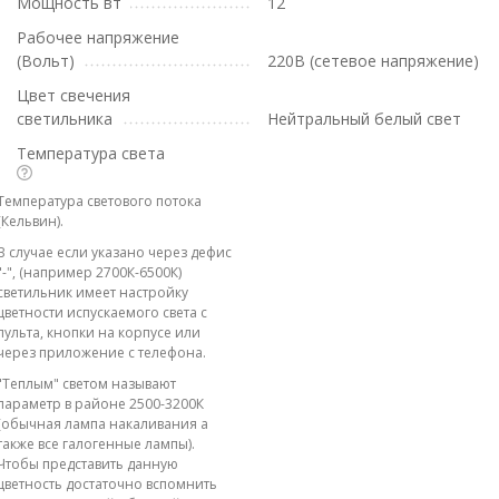
Мощность вт
12
Рабочее напряжение
(Вольт)
220В (сетевое напряжение)
Цвет свечения
светильника
Нейтральный белый свет
Температура света
Температура светового потока
(Кельвин).
В случае если указано через дефис
"-", (например 2700К-6500К)
светильник имеет настройку
цветности испускаемого света с
пульта, кнопки на корпусе или
через приложение с телефона.
"Теплым" светом называют
параметр в районе 2500-3200К
(обычная лампа накаливания а
также все галогенные лампы).
Чтобы представить данную
цветность достаточно вспомнить