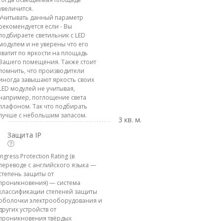
увеличится.
Учитывать данный параметр
рекомендуется если - Вы
подбираете светильник с LED
модулем и не уверены что его
хватит по яркости на площадь
Вашего помещения. Также стоит
помнить, что производители
иногда завышают яркость своих
LED модулей не учитывая,
например, поглощение света
плафоном. Так что подбирать
лучше с небольшим запасом.
3 кв. м.
Защита IP
Ingress Protection Rating (в
переводе с английского языка —
степень защиты от
проникновения) — система
классификации степеней защиты
оболочки электрооборудования и
других устройств от
проникновения твёрдых