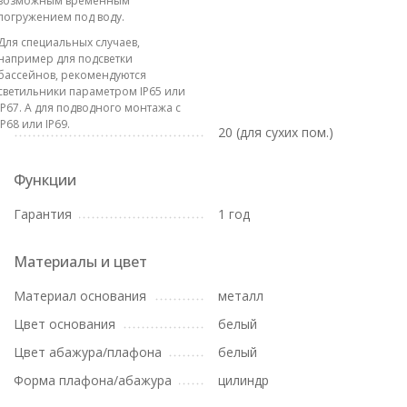
возможным временным
погружением под воду.
Для специальных случаев,
например для подсветки
бассейнов, рекомендуются
светильники параметром IP65 или
IP67. А для подводного монтажа с
IP68 или IP69.
20 (для сухих пом.)
Функции
Гарантия
1 год
Материалы и цвет
Материал основания
металл
Цвет основания
белый
Цвет абажура/плафона
белый
Форма плафона/абажура
цилиндр