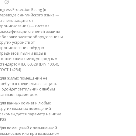
Ingress Protection Rating (в
переводе с английского языка —
степень защиты от
проникновения) — система
классификации степеней защиты
оболочки электрооборудования и
других устройств от
проникновения твёрдых
предметов, пыли и воды в
соответствии с международным
стандартом IEC 60529 (DIN 40050,
ГОСТ 14254)
Для жилых помещений не
требуется специальная защита.
Подойдет светильник с любым
данным параметром.
Для ванных комнат и любых
других влажных помещений -
рекомендуется параметр не ниже
IP23
Для помещений с повышенной
влажностью или при возможном