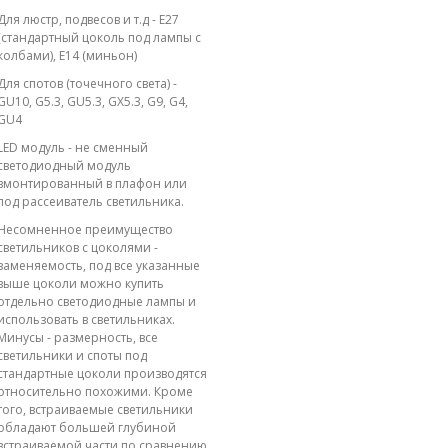
Для люстр, подвесов и т.д - E27
(стандартный цоколь под лампы с
колбами), E14 (миньон)
Для спотов (точечного света) -
GU10, G5.3, GU5.3, GX5.3, G9, G4,
GU4
LED модуль - не сменный
светодиодный модуль
вмонтированный в плафон или
под рассеиватель светильника.
Несомненное преимущество
светильников с цоколями -
заменяемость, под все указанные
выше цоколи можно купить
отдельно светодиодные лампы и
использовать в светильниках.
Минусы - размерность, все
светильники и споты под
стандартные цоколи производятся
относительно похожими. Кроме
того, встраиваемые светильники
обладают большей глубиной
встраиваемой части по сравнению