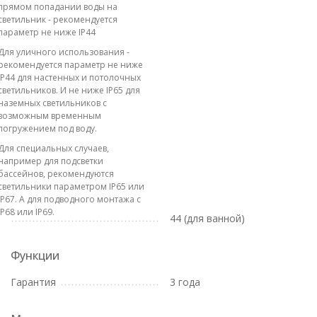
прямом попадании воды на
светильник - рекомендуется
параметр не ниже IP44
Для уличного использования -
рекомендуется параметр не ниже
IP44 для настенных и потолочных
светильников. И не ниже IP65 для
наземных светильников с
возможным временным
погружением под воду.
Для специальных случаев,
например для подсветки
бассейнов, рекомендуются
светильники параметром IP65 или
IP67. А для подводного монтажа с
IP68 или IP69.
44 (для ванной)
Функции
Гарантия
3 года