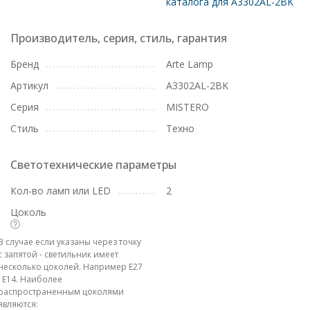
каталога для A3302AL-2BK
Производитель, серия, стиль, гарантия
Бренд
Arte Lamp
Артикул
A3302AL-2BK
Серия
MISTERO
Стиль
Техно
Светотехнические параметры
Кол-во ламп или LED
2
Цоколь
В случае если указаны через точку
с запятой - светильник имеет
несколько цоколей. Например E27
; E14. Наиболее
распространенным цоколями
являются: