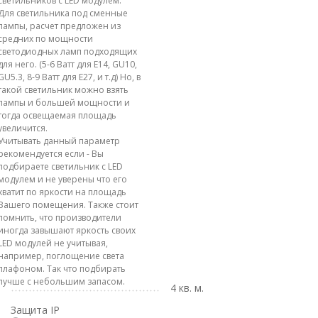
светильников с LED модулем.
Для светильника под сменные
лампы, расчет предложен из
средних по мощности
светодиодных ламп подходящих
для него. (5-6 Ватт для E14, GU10,
GU5.3, 8-9 Ватт для E27, и т.д) Но, в
такой светильник можно взять
лампы и большей мощности и
тогда освещаемая площадь
увеличится.
Учитывать данный параметр
рекомендуется если - Вы
подбираете светильник с LED
модулем и не уверены что его
хватит по яркости на площадь
Вашего помещения. Также стоит
помнить, что производители
иногда завышают яркость своих
LED модулей не учитывая,
например, поглощение света
плафоном. Так что подбирать
лучше с небольшим запасом.
4 кв. м.
Защита IP