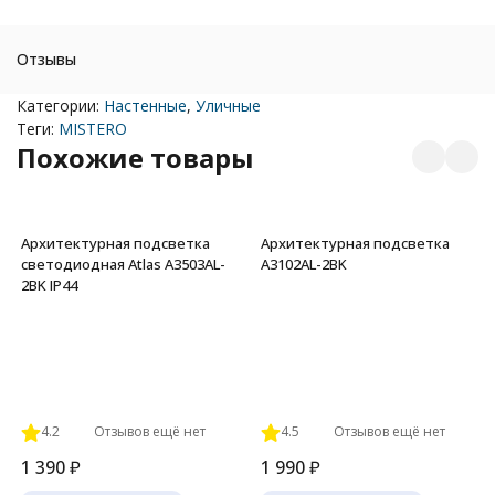
Отзывы
Категории:
Настенные
,
Уличные
Теги:
MISTERO
Похожие товары
Архитектурная подсветка
Архитектурная подсветка
светодиодная Atlas A3503AL-
A3102AL-2BK
2BK IP44
4.2
Отзывов ещё нет
4.5
Отзывов ещё нет
1 390
₽
1 990
₽