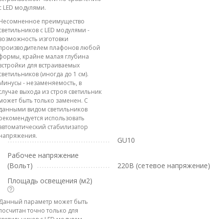
с LED модулями.
Несомненное преимущество
светильников с LED модулями -
возможность изготовки
производителем плафонов любой
формы, крайне малая глубина
встройки для встраиваемых
светильников (иногда до 1 см).
Минусы - незаменяемость, в
случае выхода из строя светильник
может быть только заменен. С
данными видом светильников
рекомендуется использовать
автоматический стабилизатор
напряжения.
GU10
Рабочее напряжение
(Вольт)
220В (сетевое напряжение)
Площадь освещения (м2)
Данный параметр может быть
посчитан точно только для