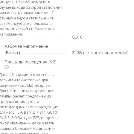
Минусы - незаменяемость, в
случае выхода из строя светильник
может быть только заменен. С
данными видом светильников
рекомендуется использовать
автоматический стабилизатор
напряжения.
GU10
Рабочее напряжение
(Вольт)
220В (сетевое напряжение)
Площадь освещения (м2)
Данный параметр может быть
посчитан точно только для
светильников с LED модулем.
Для светильника под сменные
лампы, расчет предложен из
средних по мощности
светодиодных ламп подходящих
для него. (5-6 Ватт для E14, GU10,
GU5.3, 8-9 Ватт для E27, и т.д) Но, в
такой светильник можно взять
лампы и большей мощности и
тогда освещаемая площадь