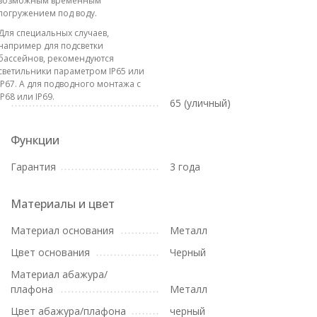
возможным временным
погружением под воду.
Для специальных случаев,
например для подсветки
бассейнов, рекомендуются
светильники параметром IP65 или
IP67. А для подводного монтажа с
IP68 или IP69.
65 (уличный)
Функции
Гарантия
3 года
Материалы и цвет
Материал основания
Металл
Цвет основания
Черный
Материал абажура/
плафона
Металл
Цвет абажура/плафона
черный