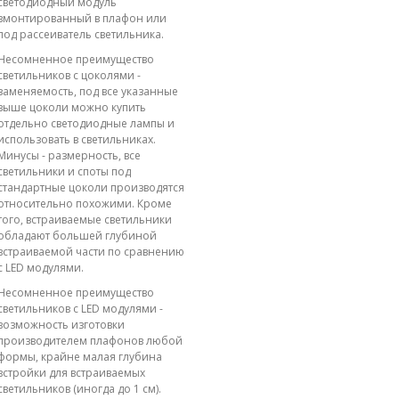
светодиодный модуль
вмонтированный в плафон или
под рассеиватель светильника.
Несомненное преимущество
светильников с цоколями -
заменяемость, под все указанные
выше цоколи можно купить
отдельно светодиодные лампы и
использовать в светильниках.
Минусы - размерность, все
светильники и споты под
стандартные цоколи производятся
относительно похожими. Кроме
того, встраиваемые светильники
обладают большей глубиной
встраиваемой части по сравнению
с LED модулями.
Несомненное преимущество
светильников с LED модулями -
возможность изготовки
производителем плафонов любой
формы, крайне малая глубина
встройки для встраиваемых
светильников (иногда до 1 см).