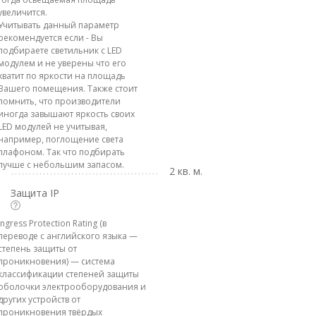
увеличится.
Учитывать данный параметр
рекомендуется если - Вы
подбираете светильник с LED
модулем и не уверены что его
хватит по яркости на площадь
Вашего помещения. Также стоит
помнить, что производители
иногда завышают яркость своих
LED модулей не учитывая,
например, поглощение света
плафоном. Так что подбирать
лучше с небольшим запасом.
2 кв. м.
Защита IP
Ingress Protection Rating (в
переводе с английского языка —
степень защиты от
проникновения) — система
классификации степеней защиты
оболочки электрооборудования и
других устройств от
проникновения твёрдых