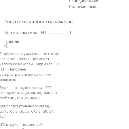
Скандинавский,
Современный
Светотехнические параметры
Кол-во ламп или LED
1
Цоколь
В случае если указаны через точку
с запятой - светильник имеет
несколько цоколей. Например E27
; E14. Наиболее
распространенным цоколями
являются:
Для люстр, подвесов и т.д - E27
(стандартный цоколь под лампы с
колбами), E14 (миньон)
Для спотов (точечного света) -
GU10, G5.3, GU5.3, GX5.3, G9, G4,
GU4
LED модуль - не сменный