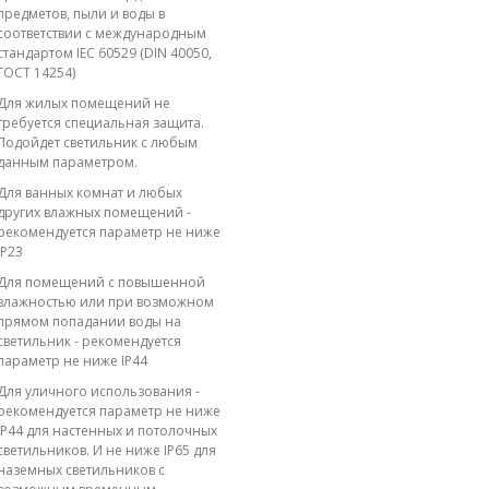
предметов, пыли и воды в
соответствии с международным
стандартом IEC 60529 (DIN 40050,
ГОСТ 14254)
Для жилых помещений не
требуется специальная защита.
Подойдет светильник с любым
данным параметром.
Для ванных комнат и любых
других влажных помещений -
рекомендуется параметр не ниже
IP23
Для помещений с повышенной
влажностью или при возможном
прямом попадании воды на
светильник - рекомендуется
параметр не ниже IP44
Для уличного использования -
рекомендуется параметр не ниже
IP44 для настенных и потолочных
светильников. И не ниже IP65 для
наземных светильников с