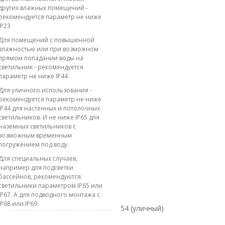
других влажных помещений -
рекомендуется параметр не ниже
IP23
Для помещений с повышенной
влажностью или при возможном
прямом попадании воды на
светильник - рекомендуется
параметр не ниже IP44
Для уличного использования -
рекомендуется параметр не ниже
IP44 для настенных и потолочных
светильников. И не ниже IP65 для
наземных светильников с
возможным временным
погружением под воду.
Для специальных случаев,
например для подсветки
бассейнов, рекомендуются
светильники параметром IP65 или
IP67. А для подводного монтажа с
IP68 или IP69.
54 (уличный)