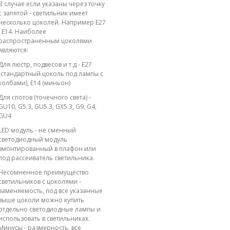
В случае если указаны через точку
с запятой - светильник имеет
несколько цоколей. Например E27
; E14. Наиболее
распространенным цоколями
являются:
Для люстр, подвесов и т.д - E27
(стандартный цоколь под лампы с
колбами), E14 (миньон)
Для спотов (точечного света) -
GU10, G5.3, GU5.3, GX5.3, G9, G4,
GU4
LED модуль - не сменный
светодиодный модуль
вмонтированный в плафон или
под рассеиватель светильника.
Несомненное преимущество
светильников с цоколями -
заменяемость, под все указанные
выше цоколи можно купить
отдельно светодиодные лампы и
использовать в светильниках.
Минусы - размерность, все