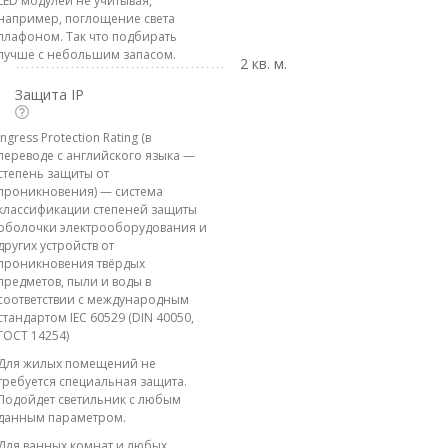
LED модулей не учитывая,
например, поглощение света
плафоном. Так что подбирать
лучше с небольшим запасом.
2 кв. м.
Защита IP
Ingress Protection Rating (в
переводе с английского языка —
степень защиты от
проникновения) — система
классификации степеней защиты
оболочки электрооборудования и
других устройств от
проникновения твёрдых
предметов, пыли и воды в
соответствии с международным
стандартом IEC 60529 (DIN 40050,
ГОСТ 14254)
Для жилых помещений не
требуется специальная защита.
Подойдет светильник с любым
данным параметром.
Для ванных комнат и любых