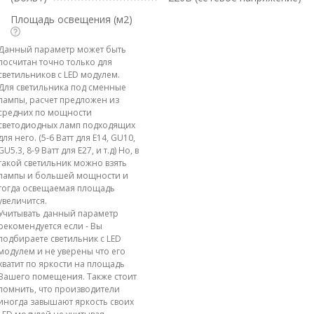
Площадь освещения (м2)
Данный параметр может быть
посчитан точно только для
светильников с LED модулем.
Для светильника под сменные
лампы, расчет предложен из
средних по мощности
светодиодных ламп подходящих
для него. (5-6 Ватт для E14, GU10,
GU5.3, 8-9 Ватт для E27, и т.д) Но, в
такой светильник можно взять
лампы и большей мощности и
тогда освещаемая площадь
увеличится.
Учитывать данный параметр
рекомендуется если - Вы
подбираете светильник с LED
модулем и не уверены что его
хватит по яркости на площадь
Вашего помещения. Также стоит
помнить, что производители
иногда завышают яркость своих