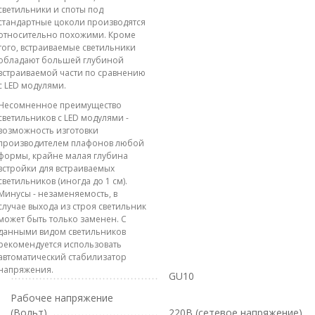
светильники и споты под
стандартные цоколи производятся
относительно похожими. Кроме
того, встраиваемые светильники
обладают большей глубиной
встраиваемой части по сравнению
с LED модулями.
Несомненное преимущество
светильников с LED модулями -
возможность изготовки
производителем плафонов любой
формы, крайне малая глубина
встройки для встраиваемых
светильников (иногда до 1 см).
Минусы - незаменяемость, в
случае выхода из строя светильник
может быть только заменен. С
данными видом светильников
рекомендуется использовать
автоматический стабилизатор
напряжения.
GU10
Рабочее напряжение
(Вольт)
220В (сетевое напряжение)