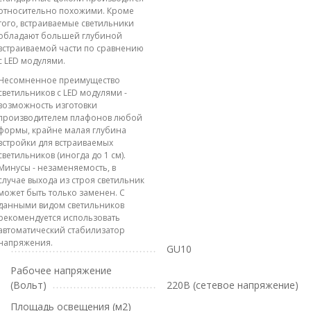
относительно похожими. Кроме
того, встраиваемые светильники
обладают большей глубиной
встраиваемой части по сравнению
с LED модулями.
Несомненное преимущество
светильников с LED модулями -
возможность изготовки
производителем плафонов любой
формы, крайне малая глубина
встройки для встраиваемых
светильников (иногда до 1 см).
Минусы - незаменяемость, в
случае выхода из строя светильник
может быть только заменен. С
данными видом светильников
рекомендуется использовать
автоматический стабилизатор
напряжения.
GU10
Рабочее напряжение
(Вольт)
220В (сетевое напряжение)
Площадь освещения (м2)