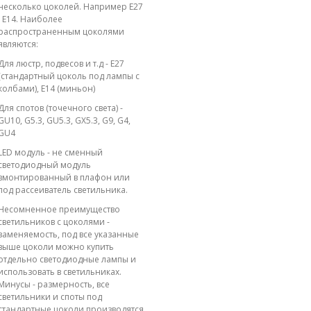
несколько цоколей. Например E27
; E14. Наиболее
распространенным цоколями
являются:
Для люстр, подвесов и т.д - E27
(стандартный цоколь под лампы с
колбами), E14 (миньон)
Для спотов (точечного света) -
GU10, G5.3, GU5.3, GX5.3, G9, G4,
GU4
LED модуль - не сменный
светодиодный модуль
вмонтированный в плафон или
под рассеиватель светильника.
Несомненное преимущество
светильников с цоколями -
заменяемость, под все указанные
выше цоколи можно купить
отдельно светодиодные лампы и
использовать в светильниках.
Минусы - размерность, все
светильники и споты под
стандартные цоколи производятся