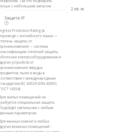
плафоном. Так что подбирать
лучше с небольшим запасом.
2 кв. м.
Защита IP
Ingress Protection Rating (в
переводе с английского языка —
степень защиты от
проникновения) — система
классификации степеней защиты
оболочки электрооборудования и
других устройств от
проникновения твёрдых
предметов, пыли и воды в
соответствии с международным
стандартом IEC 60529 (DIN 40050,
ГОСТ 14254)
Для жилых помещений не
требуется специальная защита.
Подойдет светильник с любым
данным параметром.
Для ванных комнат и любых
других влажных помещений -
рекомендуется параметр не ниже