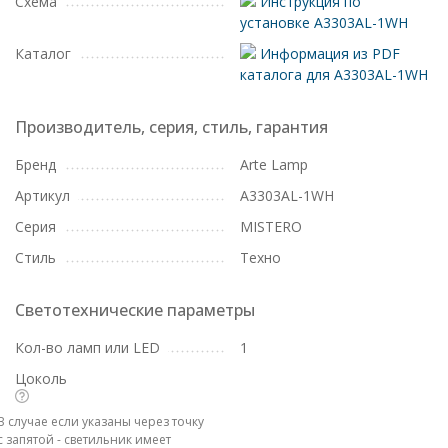
Схема
Инструкция по
установке A3303AL-1WH
Каталог
Информация из PDF
каталога для A3303AL-1WH
Производитель, серия, стиль, гарантия
Бренд
Arte Lamp
Артикул
A3303AL-1WH
Серия
MISTERO
Стиль
Техно
Светотехнические параметры
Кол-во ламп или LED
1
Цоколь
В случае если указаны через точку
с запятой - светильник имеет