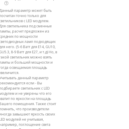
Данный параметр может быть
посчитан точно только для
светильников с LED модулем.
Для светильника под сменные
лампы, расчет предложен из
средних по мощности
светодиодных ламп подходящих
для него. (5-6 Ватт для E14, GU10,
GU5.3, 8-9 Ватт для E27, и т.д) Но, в
такой светильник можно взять
лампы и большей мощности и
тогда освещаемая площадь
увеличится.
Учитывать данный параметр
рекомендуется если - Вы
подбираете светильник с LED
модулем и не уверены что его
хватит по яркости на площадь
Вашего помещения. Также стоит
помнить, что производители
иногда завышают яркость своих
LED модулей не учитывая,
например, поглощение света