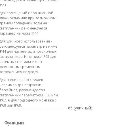
IP23
Для помещений с повышенной
влажностью или при возможном
прямом попадании воды на
светильник - рекомендуется
параметр не ниже IP44
Для уличного использования -
рекомендуется параметр не ниже
IP44 для настенных и потолочных
светильников. И не ниже IP65 для
наземных светильников с
возможным временным
погружением под воду.
Для специальных случаев,
например для подсветки
бассейнов, рекомендуются
светильники параметром IP65 или
IP67. А для подводного монтажа с
IP68 или IP69.
65 (уличный)
Функции