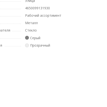
Улица
4650099131930
Рабочий ассортимент
Металл
вателя
Стекло
Серый
ля
Прозрачный