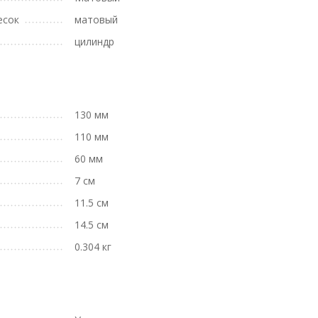
есок
матовый
цилиндр
130 мм
110 мм
60 мм
7 см
11.5 см
14.5 см
0.304 кг