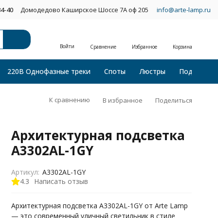
34-40
Домодедово Каширское Шоссе 7А оф 205
info@arte-lamp.ru
Войти
Сравнение
Избранное
Корзина
220В Однофазные треки
Споты
Люстры
Подвесные
К сравнению
В избранное
Поделиться
Архитектурная подсветка
A3302AL-1GY
Артикул:
A3302AL-1GY
4.3
Написать отзыв
Архитектурная подсветка A3302AL-1GY от Arte Lamp
— это современный уличный светильник в стиле