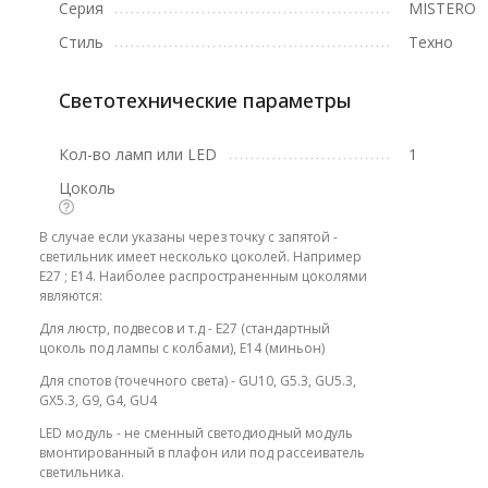
Серия
MISTERO
Стиль
Техно
Светотехнические параметры
Кол-во ламп или LED
1
Цоколь
В случае если указаны через точку с запятой -
светильник имеет несколько цоколей. Например
E27 ; E14. Наиболее распространенным цоколями
являются:
Для люстр, подвесов и т.д - E27 (стандартный
цоколь под лампы с колбами), E14 (миньон)
Для спотов (точечного света) - GU10, G5.3, GU5.3,
GX5.3, G9, G4, GU4
LED модуль - не сменный светодиодный модуль
вмонтированный в плафон или под рассеиватель
светильника.