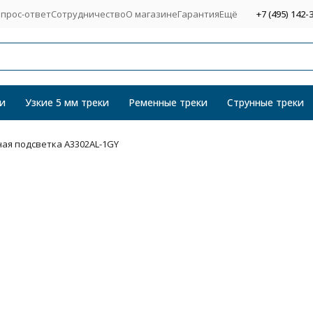
прос-ответ
Сотрудничество
О магазине
Гарантия
Ещё
+7 (495) 142-
и
Узкие 5 мм треки
Ременные треки
Струнные треки
ая подсветка A3302AL-1GY