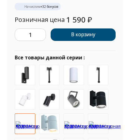
Начислим
+
32
бонусов
1 590
₽
Розничная цена
В корзину
Все товары данной серии :