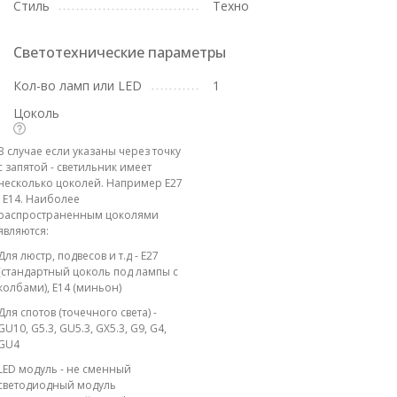
Стиль
Техно
Светотехнические параметры
Кол-во ламп или LED
1
Цоколь
В случае если указаны через точку
с запятой - светильник имеет
несколько цоколей. Например E27
; E14. Наиболее
распространенным цоколями
являются:
Для люстр, подвесов и т.д - E27
(стандартный цоколь под лампы с
колбами), E14 (миньон)
Для спотов (точечного света) -
GU10, G5.3, GU5.3, GX5.3, G9, G4,
GU4
LED модуль - не сменный
светодиодный модуль