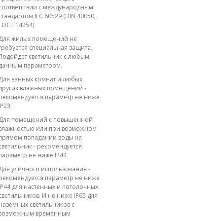
соответствии с международным
стандартом IEC 60529 (DIN 40050,
ГОСТ 14254)
Для жилых помещений не
требуется специальная защита.
Подойдет светильник с любым
данным параметром.
Для ванных комнат и любых
других влажных помещений -
рекомендуется параметр не ниже
IP23
Для помещений с повышенной
влажностью или при возможном
прямом попадании воды на
светильник - рекомендуется
параметр не ниже IP44
Для уличного использования -
рекомендуется параметр не ниже
IP44 для настенных и потолочных
светильников. И не ниже IP65 для
наземных светильников с
возможным временным