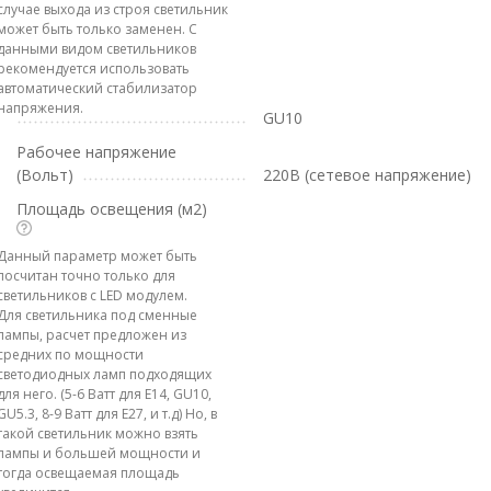
случае выхода из строя светильник
может быть только заменен. С
данными видом светильников
рекомендуется использовать
автоматический стабилизатор
напряжения.
GU10
Рабочее напряжение
(Вольт)
220В (сетевое напряжение)
Площадь освещения (м2)
Данный параметр может быть
посчитан точно только для
светильников с LED модулем.
Для светильника под сменные
лампы, расчет предложен из
средних по мощности
светодиодных ламп подходящих
для него. (5-6 Ватт для E14, GU10,
GU5.3, 8-9 Ватт для E27, и т.д) Но, в
такой светильник можно взять
лампы и большей мощности и
тогда освещаемая площадь