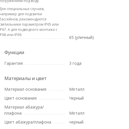
погружением под воду.
Для специальных случаев,
например для подсветки
бассейнов, рекомендуются
светильники параметром IP65 или
IP67. А для подводного монтажа с
IP68 или IP69.
65 (уличный)
Функции
Гарантия
3 года
Материалы и цвет
Материал основания
Металл
Цвет основания
Черный
Материал абажура/
плафона
Металл
Цвет абажура/плафона
черный