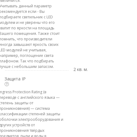
увеличится.
Учитывать данный параметр
рекомендуется если - Вы
подбираете светильник с LED
модулем и не уверены что его
хватит по яркости на площадь
Вашего помещения. Также стоит
помнить, что производители
иногда завышают яркость своих
LED модулей не учитывая,
например, поглощение света
плафоном. Так что подбирать
лучше с небольшим запасом.
2 кв. м.
Защита IP
Ingress Protection Rating (в
переводе с английского языка —
степень защиты от
проникновения) — система
классификации степеней защиты
оболочки электрооборудования и
других устройств от
проникновения твёрдых
предметов, пыли и воды в