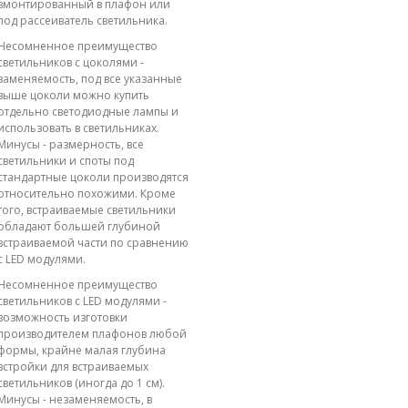
вмонтированный в плафон или
под рассеиватель светильника.
Несомненное преимущество
светильников с цоколями -
заменяемость, под все указанные
выше цоколи можно купить
отдельно светодиодные лампы и
использовать в светильниках.
Минусы - размерность, все
светильники и споты под
стандартные цоколи производятся
относительно похожими. Кроме
того, встраиваемые светильники
обладают большей глубиной
встраиваемой части по сравнению
с LED модулями.
Несомненное преимущество
светильников с LED модулями -
возможность изготовки
производителем плафонов любой
формы, крайне малая глубина
встройки для встраиваемых
светильников (иногда до 1 см).
Минусы - незаменяемость, в