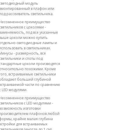
светодиодный модуль
вмонтированный в плафон или
под рассеиватель светильника.
Несомненное преимущество
светильников с цоколями -
заменяемость, под все указанные
выше цоколи можно купить
отдельно светодиодные лампы и
использовать в светильниках.
Минусы - размерность, все
светильники и споты под
стандартные цоколи производятся
относительно похожими. Кроме
того, встраиваемые светильники
обладают большей глубиной
встраиваемой части по сравнению
с LED модулями.
Несомненное преимущество
светильников с LED модулями -
возможность изготовки
производителем плафонов любой
формы, крайне малая глубина
встройки для встраиваемых
светильников (иногда до 1 см).