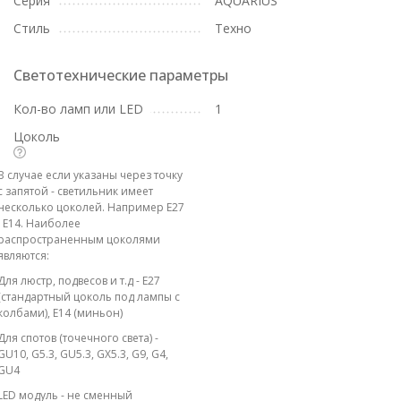
Серия
AQUARIUS
Стиль
Техно
Светотехнические параметры
Кол-во ламп или LED
1
Цоколь
В случае если указаны через точку
с запятой - светильник имеет
несколько цоколей. Например E27
; E14. Наиболее
распространенным цоколями
являются:
Для люстр, подвесов и т.д - E27
(стандартный цоколь под лампы с
колбами), E14 (миньон)
Для спотов (точечного света) -
GU10, G5.3, GU5.3, GX5.3, G9, G4,
GU4
LED модуль - не сменный