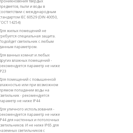
проникновения твёрдых
предметов, пыли и воды в
соответствии с международным
стандартом IEC 60529 (DIN 40050,
ГОСТ 14254)
Для жилых помещений не
требуется специальная защита.
Подойдет светильник с любым
данным параметром.
Для ванных комнат и любых
других влажных помещений -
рекомендуется параметр не ниже
IP23
Для помещений с повышенной
влажностью или при возможном
прямом попадании воды на
светильник - рекомендуется
параметр не ниже IP44
Для уличного использования -
рекомендуется параметр не ниже
IP44 для настенных и потолочных
светильников. И не ниже IP65 для
наземных светильников с