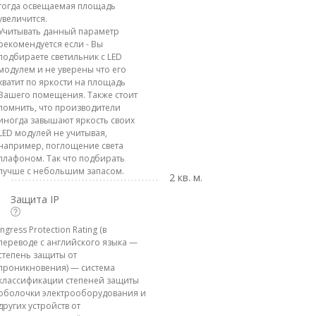
тогда освещаемая площадь
увеличится.
Учитывать данный параметр
рекомендуется если - Вы
подбираете светильник с LED
модулем и не уверены что его
хватит по яркости на площадь
Вашего помещения. Также стоит
помнить, что производители
иногда завышают яркость своих
LED модулей не учитывая,
например, поглощение света
плафоном. Так что подбирать
лучше с небольшим запасом.
2 кв. м.
Защита IP
Ingress Protection Rating (в
переводе с английского языка —
степень защиты от
проникновения) — система
классификации степеней защиты
оболочки электрооборудования и
других устройств от