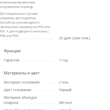
возможным временным
погружением под воду.
Для специальных случаев,
например для подсветки
бассейнов, рекомендуются
светильники параметром IP65 или
IP67. А для подводного монтажа с
IP68 или IP69.
20 (для сухих пом.)
Функции
Гарантия
1 год
Материалы и цвет
Материал основания
сталь
Цвет основания
Черный
Материал абажура/
плафона
Металл