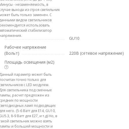
Минусы - незаменяемость, в
случае выхода из строя светильник
может быть только заменен. С
данными видом светильников
рекомендуется использовать
автоматический стабилизатор
напряжения.
GU10
Рабочее напряжение
(Вольт)
220В (сетевое напряжение)
Площадь освещения (м2)
Данный параметр может быть
посчитан точно только для
светильников с LED модулем.
Для светильника под сменные
лампы, расчет предложен из
средних по мощности
светодиодных ламп подходящих
для него. (5-6 Ватт для E14, GU10,
GU5.3, 8-9 Ватт для E27, и т.д) Но, в
такой светильник можно взять
лампы и большей мощности и