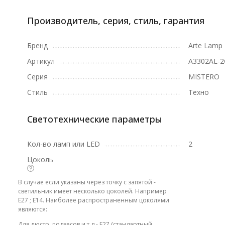
Производитель, серия, стиль, гарантия
Бренд
Arte Lamp
Артикул
A3302AL-2
Серия
MISTERO
Стиль
Техно
Светотехнические параметры
Кол-во ламп или LED
2
Цоколь
В случае если указаны через точку с запятой -
светильник имеет несколько цоколей. Например
E27 ; E14. Наиболее распространенным цоколями
являются:
Для люстр, подвесов и т.д - E27 (стандартный