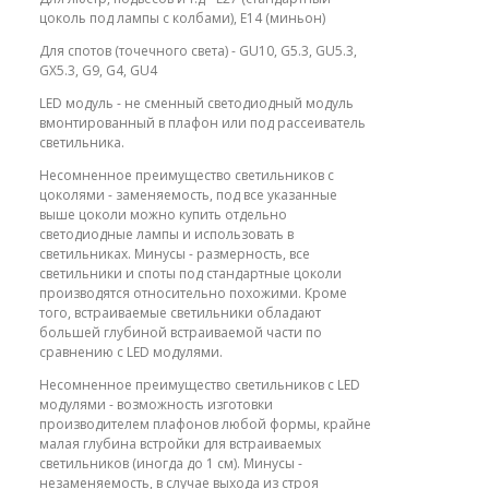
цоколь под лампы с колбами), E14 (миньон)
Для спотов (точечного света) - GU10, G5.3, GU5.3,
GX5.3, G9, G4, GU4
LED модуль - не сменный светодиодный модуль
вмонтированный в плафон или под рассеиватель
светильника.
Несомненное преимущество светильников с
цоколями - заменяемость, под все указанные
выше цоколи можно купить отдельно
светодиодные лампы и использовать в
светильниках. Минусы - размерность, все
светильники и споты под стандартные цоколи
производятся относительно похожими. Кроме
того, встраиваемые светильники обладают
большей глубиной встраиваемой части по
сравнению с LED модулями.
Несомненное преимущество светильников с LED
модулями - возможность изготовки
производителем плафонов любой формы, крайне
малая глубина встройки для встраиваемых
светильников (иногда до 1 см). Минусы -
незаменяемость, в случае выхода из строя