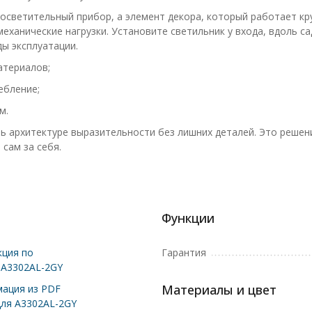
осветительный прибор, а элемент декора, который работает кру
еханические нагрузки. Установите светильник у входа, вдоль с
ы эксплуатации.
атериалов;
ебление;
м.
ь архитектуре выразительности без лишних деталей. Это решени
сам за себя.
Функции
ция по
Гарантия
 A3302AL-2GY
Материалы и цвет
ация из PDF
для A3302AL-2GY