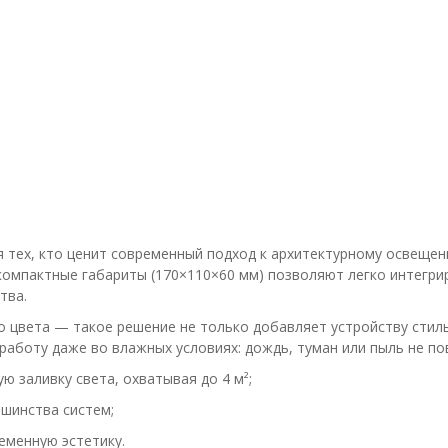
я тех, кто ценит современный подход к архитектурному освеще
компактные габариты (170×110×60 мм) позволяют легко интегри
тва.
 цвета — такое решение не только добавляет устройству стиль
 работу даже во влажных условиях: дождь, туман или пыль не п
 заливку света, охватывая до 4 м²;
шинства систем;
еменную эстетику.