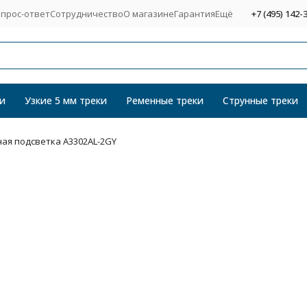
прос-ответ
Сотрудничество
О магазине
Гарантия
Ещё
+7 (495) 142-
и
Узкие 5 мм треки
Ременные треки
Струнные треки
ая подсветка A3302AL-2GY