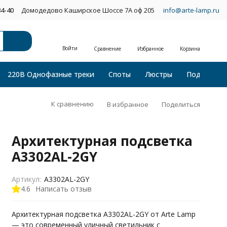
34-40
Домодедово Каширское Шоссе 7А оф 205
info@arte-lamp.ru
Войти
Сравнение
Избранное
Корзина
220В Однофазные треки
Споты
Люстры
Подвесные
К сравнению
В избранное
Поделиться
Архитектурная подсветка
A3302AL-2GY
Артикул:
A3302AL-2GY
4.6
Написать отзыв
Архитектурная подсветка A3302AL-2GY от Arte Lamp
— это современный уличный светильник с