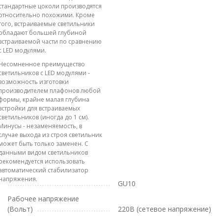
стандартные цоколи производятся
относительно похожими. Кроме
того, встраиваемые светильники
обладают большей глубиной
встраиваемой части по сравнению
с LED модулями.
Несомненное преимущество
светильников с LED модулями -
возможность изготовки
производителем плафонов любой
формы, крайне малая глубина
встройки для встраиваемых
светильников (иногда до 1 см).
Минусы - незаменяемость, в
случае выхода из строя светильник
может быть только заменен. С
данными видом светильников
рекомендуется использовать
автоматический стабилизатор
напряжения.
GU10
Рабочее напряжение
(Вольт)
220В (сетевое напряжение)