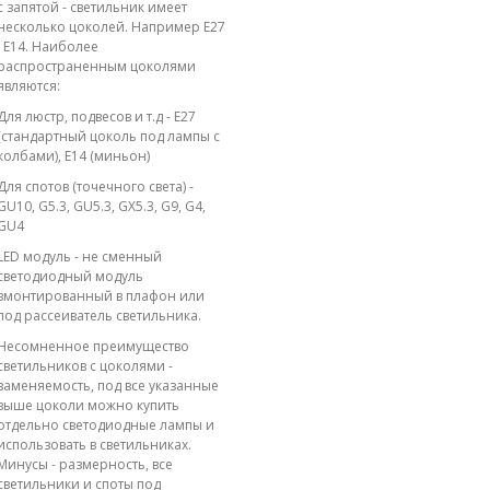
с запятой - светильник имеет
несколько цоколей. Например E27
; E14. Наиболее
распространенным цоколями
являются:
Для люстр, подвесов и т.д - E27
(стандартный цоколь под лампы с
колбами), E14 (миньон)
Для спотов (точечного света) -
GU10, G5.3, GU5.3, GX5.3, G9, G4,
GU4
LED модуль - не сменный
светодиодный модуль
вмонтированный в плафон или
под рассеиватель светильника.
Несомненное преимущество
светильников с цоколями -
заменяемость, под все указанные
выше цоколи можно купить
отдельно светодиодные лампы и
использовать в светильниках.
Минусы - размерность, все
светильники и споты под