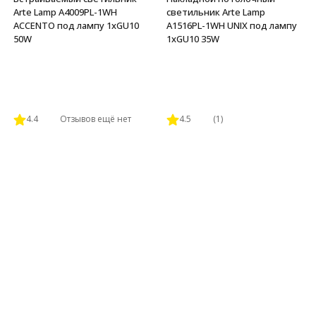
Arte Lamp A4009PL-1WH
светильник Arte Lamp
ACCENTO под лампу 1xGU10
A1516PL-1WH UNIX под лампу
50W
1xGU10 35W
4.4
Отзывов ещё нет
4.5
(1)