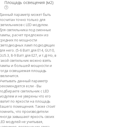
Площадь освещения (м2)
Данный параметр может быть
посчитан точно только для
светильников с LED модулем.
Для светильника под сменные
лампы, расчет предложен из
средних по мощности
светодиодных ламп подходящих
для него. (5-6 Ватт для E14, GU10,
GU5.3, 8-9 Ватт для E27, и т.д) Но, в
такой светильник можно взять
лампы и большей мощности и
тогда освещаемая площадь
увеличится.
Учитывать данный параметр
рекомендуется если - Вы
подбираете светильник с LED
модулем и не уверены что его
хватит по яркости на площадь
Вашего помещения. Также стоит
помнить, что производители
иногда завышают яркость своих
LED модулей не учитывая,
например, поглощение света