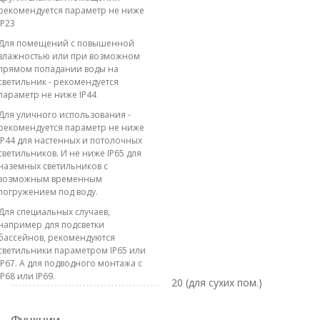
рекомендуется параметр не ниже
IP23
Для помещений с повышенной
влажностью или при возможном
прямом попадании воды на
светильник - рекомендуется
параметр не ниже IP44
Для уличного использования -
рекомендуется параметр не ниже
IP44 для настенных и потолочных
светильников. И не ниже IP65 для
наземных светильников с
возможным временным
погружением под воду.
Для специальных случаев,
например для подсветки
бассейнов, рекомендуются
светильники параметром IP65 или
IP67. А для подводного монтажа с
IP68 или IP69.
20 (для сухих пом.)