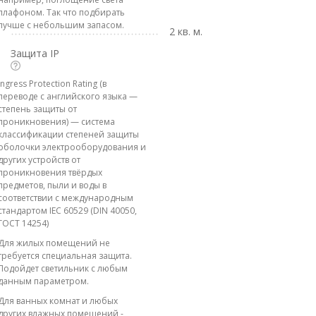
плафоном. Так что подбирать
лучше с небольшим запасом.
2 кв. м.
Защита IP
Ingress Protection Rating (в
переводе с английского языка —
степень защиты от
проникновения) — система
классификации степеней защиты
оболочки электрооборудования и
других устройств от
проникновения твёрдых
предметов, пыли и воды в
соответствии с международным
стандартом IEC 60529 (DIN 40050,
ГОСТ 14254)
Для жилых помещений не
требуется специальная защита.
Подойдет светильник с любым
данным параметром.
Для ванных комнат и любых
других влажных помещений -