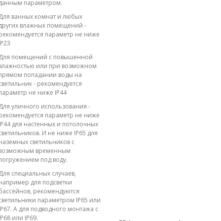
данным параметром.
Для ванных комнат и любых
других влажных помещений -
рекомендуется параметр не ниже
IP23
Для помещений с повышенной
влажностью или при возможном
прямом попадании воды на
светильник - рекомендуется
параметр не ниже IP44
Для уличного использования -
рекомендуется параметр не ниже
IP44 для настенных и потолочных
светильников. И не ниже IP65 для
наземных светильников с
возможным временным
погружением под воду.
Для специальных случаев,
например для подсветки
бассейнов, рекомендуются
светильники параметром IP65 или
IP67. А для подводного монтажа с
IP68 или IP69.