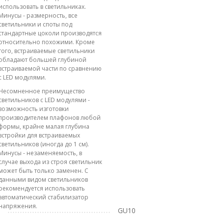
использовать в светильниках.
Минусы - размерность, все
светильники и споты под
стандартные цоколи производятся
относительно похожими. Кроме
того, встраиваемые светильники
обладают большей глубиной
встраиваемой части по сравнению
с LED модулями.
Несомненное преимущество
светильников с LED модулями -
возможность изготовки
производителем плафонов любой
формы, крайне малая глубина
встройки для встраиваемых
светильников (иногда до 1 см).
Минусы - незаменяемость, в
случае выхода из строя светильник
может быть только заменен. С
данными видом светильников
рекомендуется использовать
автоматический стабилизатор
напряжения.
GU10