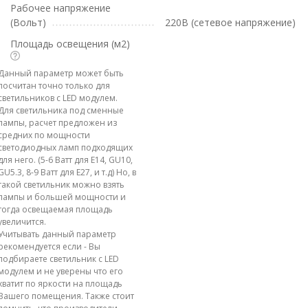
Рабочее напряжение
(Вольт)
220В (сетевое напряжение)
Площадь освещения (м2)
Данный параметр может быть
посчитан точно только для
светильников с LED модулем.
Для светильника под сменные
лампы, расчет предложен из
средних по мощности
светодиодных ламп подходящих
для него. (5-6 Ватт для E14, GU10,
GU5.3, 8-9 Ватт для E27, и т.д) Но, в
такой светильник можно взять
лампы и большей мощности и
тогда освещаемая площадь
увеличится.
Учитывать данный параметр
рекомендуется если - Вы
подбираете светильник с LED
модулем и не уверены что его
хватит по яркости на площадь
Вашего помещения. Также стоит