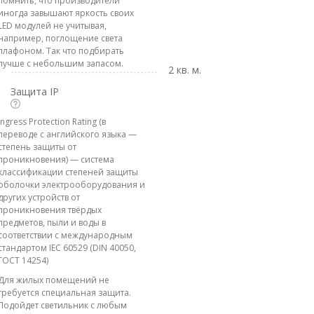
помнить, что производители
иногда завышают яркость своих
LED модулей не учитывая,
например, поглощение света
плафоном. Так что подбирать
лучше с небольшим запасом.
2 кв. м.
Защита IP
Ingress Protection Rating (в
переводе с английского языка —
степень защиты от
проникновения) — система
классификации степеней защиты
оболочки электрооборудования и
других устройств от
проникновения твёрдых
предметов, пыли и воды в
соответствии с международным
стандартом IEC 60529 (DIN 40050,
ГОСТ 14254)
Для жилых помещений не
требуется специальная защита.
Подойдет светильник с любым