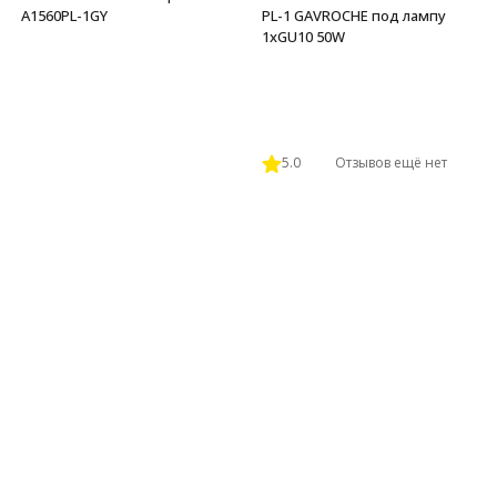
A1560PL-1GY
PL-1 GAVROCHE под лампу
1xGU10 50W
5.0
Отзывов ещё нет