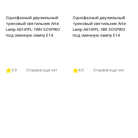
Однофазный двужильный
Однофазный двужильный
трековый светильник Arte
трековый светильник Arte
Lamp A6141PL-1WH SOSPIRO
Lamp A6141PL-1BK SOSPIRO
под сменную лампу Е14
под сменную лампу Е14
3.9
Отзывов ещё нет
4.9
Отзывов ещё нет