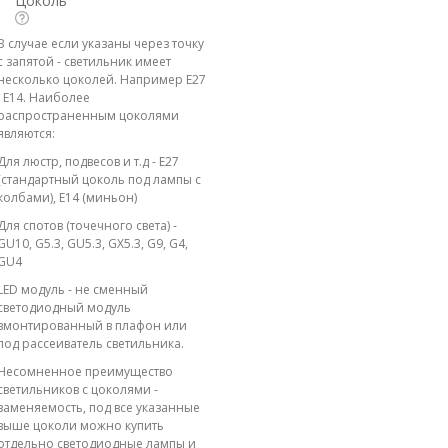
Цоколь
В случае если указаны через точку
с запятой - светильник имеет
несколько цоколей. Например E27
; E14. Наиболее
распространенным цоколями
являются:
Для люстр, подвесов и т.д - E27
(стандартный цоколь под лампы с
колбами), E14 (миньон)
Для спотов (точечного света) -
GU10, G5.3, GU5.3, GX5.3, G9, G4,
GU4
LED модуль - не сменный
светодиодный модуль
вмонтированный в плафон или
под рассеиватель светильника.
Несомненное преимущество
светильников с цоколями -
заменяемость, под все указанные
выше цоколи можно купить
отдельно светодиодные лампы и