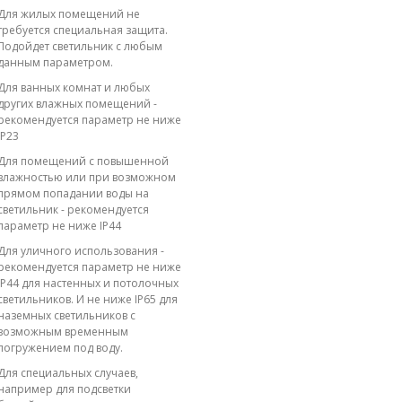
Для жилых помещений не
требуется специальная защита.
Подойдет светильник с любым
данным параметром.
Для ванных комнат и любых
других влажных помещений -
рекомендуется параметр не ниже
IP23
Для помещений с повышенной
влажностью или при возможном
прямом попадании воды на
светильник - рекомендуется
параметр не ниже IP44
Для уличного использования -
рекомендуется параметр не ниже
IP44 для настенных и потолочных
светильников. И не ниже IP65 для
наземных светильников с
возможным временным
погружением под воду.
Для специальных случаев,
например для подсветки