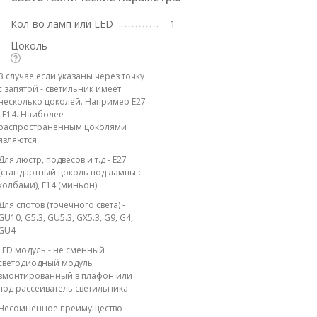
Кол-во ламп или LED
1
Цоколь
В случае если указаны через точку
с запятой - светильник имеет
несколько цоколей. Например E27
; E14. Наиболее
распространенным цоколями
являются:
Для люстр, подвесов и т.д - E27
(стандартный цоколь под лампы с
колбами), E14 (миньон)
Для спотов (точечного света) -
GU10, G5.3, GU5.3, GX5.3, G9, G4,
GU4
LED модуль - не сменный
светодиодный модуль
вмонтированный в плафон или
под рассеиватель светильника.
Несомненное преимущество