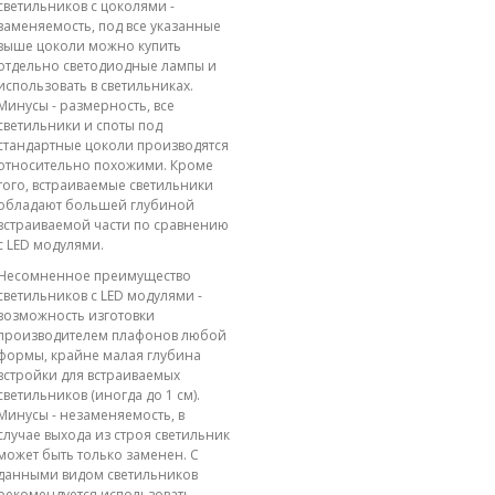
светильников с цоколями -
заменяемость, под все указанные
выше цоколи можно купить
отдельно светодиодные лампы и
использовать в светильниках.
Минусы - размерность, все
светильники и споты под
стандартные цоколи производятся
относительно похожими. Кроме
того, встраиваемые светильники
обладают большей глубиной
встраиваемой части по сравнению
с LED модулями.
Несомненное преимущество
светильников с LED модулями -
возможность изготовки
производителем плафонов любой
формы, крайне малая глубина
встройки для встраиваемых
светильников (иногда до 1 см).
Минусы - незаменяемость, в
случае выхода из строя светильник
может быть только заменен. С
данными видом светильников
рекомендуется использовать