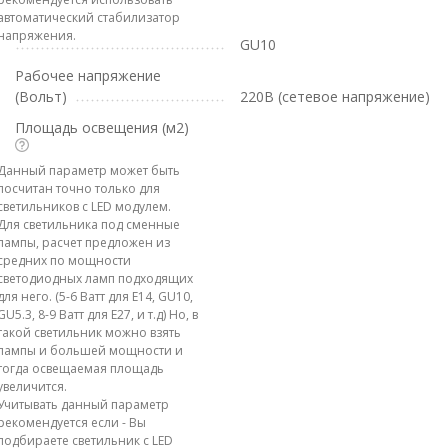
автоматический стабилизатор
напряжения.
GU10
Рабочее напряжение
(Вольт)
220В (сетевое напряжение)
Площадь освещения (м2)
Данный параметр может быть
посчитан точно только для
светильников с LED модулем.
Для светильника под сменные
лампы, расчет предложен из
средних по мощности
светодиодных ламп подходящих
для него. (5-6 Ватт для E14, GU10,
GU5.3, 8-9 Ватт для E27, и т.д) Но, в
такой светильник можно взять
лампы и большей мощности и
тогда освещаемая площадь
увеличится.
Учитывать данный параметр
рекомендуется если - Вы
подбираете светильник с LED