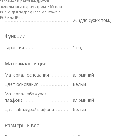
бассейнов, рекомендуются
светильники параметром IP65 или
IP67. А для подводного монтажа с
IP68 или IP69.
20 (для сухих пом.)
Функции
Гарантия
1 год
Материалы и цвет
Материал основания
алюминий
Цвет основания
Белый
Материал абажура/
плафона
алюминий
Цвет абажура/плафона
белый
Размеры и вес