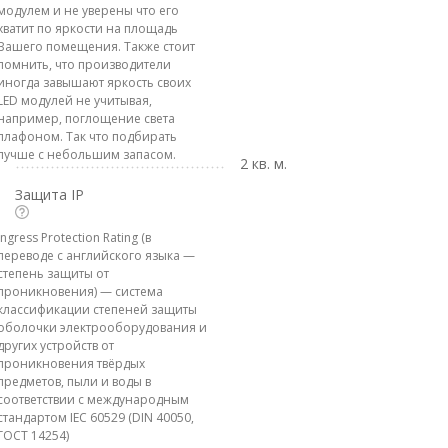
модулем и не уверены что его
хватит по яркости на площадь
Вашего помещения. Также стоит
помнить, что производители
иногда завышают яркость своих
LED модулей не учитывая,
например, поглощение света
плафоном. Так что подбирать
лучше с небольшим запасом.
2 кв. м.
Защита IP
Ingress Protection Rating (в
переводе с английского языка —
степень защиты от
проникновения) — система
классификации степеней защиты
оболочки электрооборудования и
других устройств от
проникновения твёрдых
предметов, пыли и воды в
соответствии с международным
стандартом IEC 60529 (DIN 40050,
ГОСТ 14254)