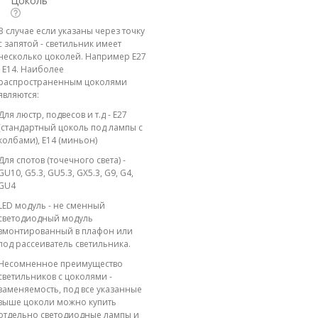
Цоколь
В случае если указаны через точку
с запятой - светильник имеет
несколько цоколей. Например E27
; E14. Наиболее
распространенным цоколями
являются:
Для люстр, подвесов и т.д - E27
(стандартный цоколь под лампы с
колбами), E14 (миньон)
Для спотов (точечного света) -
GU10, G5.3, GU5.3, GX5.3, G9, G4,
GU4
LED модуль - не сменный
светодиодный модуль
вмонтированный в плафон или
под рассеиватель светильника.
Несомненное преимущество
светильников с цоколями -
заменяемость, под все указанные
выше цоколи можно купить
отдельно светодиодные лампы и