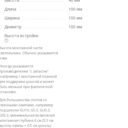
Высота
40 мм
Длина
100 мм
Ширина
100 мм
Диаметр
100 мм
Высота встройки
Высота монтажной части
светильника. Обычно указывается
в мм.
Иногда указывается
производителем "с запасом"
(например с монтажной планкой
для поддержки цоколя) и может
быть меньше при фактической
установке.
Для большинства спотов со
сменными лампами, например
под цоколи GU10, G5.3, GU5.3,
GX5.3, минимальная возможная
монтажная глубина 6 см (5.5 см
высоты лампы + 0.5 см цоколь)