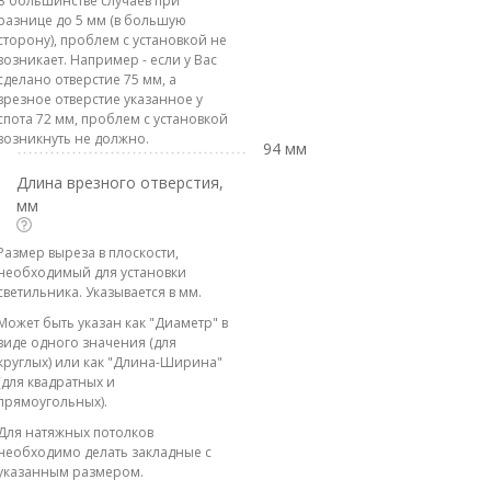
В большинстве случаев при
разнице до 5 мм (в большую
сторону), проблем с установкой не
возникает. Например - если у Вас
сделано отверстие 75 мм, а
врезное отверстие указанное у
спота 72 мм, проблем с установкой
возникнуть не должно.
94 мм
Длина врезного отверстия,
мм
Размер выреза в плоскости,
необходимый для установки
светильника. Указывается в мм.
Может быть указан как "Диаметр" в
виде одного значения (для
круглых) или как "Длина-Ширина"
(для квадратных и
прямоугольных).
Для натяжных потолков
необходимо делать закладные с
указанным размером.