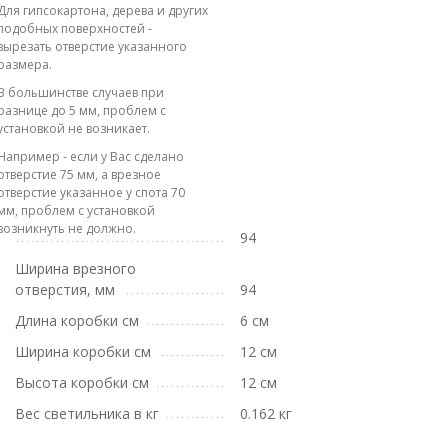
Для гипсокартона, дерева и других
подобных поверхностей -
вырезать отверстие указанного
размера.
В большинстве случаев при
разнице до 5 мм, проблем с
установкой не возникает.
Например - если у Вас сделано
отверстие 75 мм, а врезное
отверстие указанное у спота 70
мм, проблем с установкой
возникнуть не должно.
94
Ширина врезного
отверстия, мм
94
Длина коробки см
6 см
Ширина коробки см
12 см
Высота коробки см
12 см
Вес светильника в кг
0.162 кг