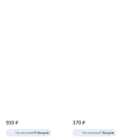
930
₽
370
₽
Начислим
+
19
бонусов
Начислим
+
7
бонусов