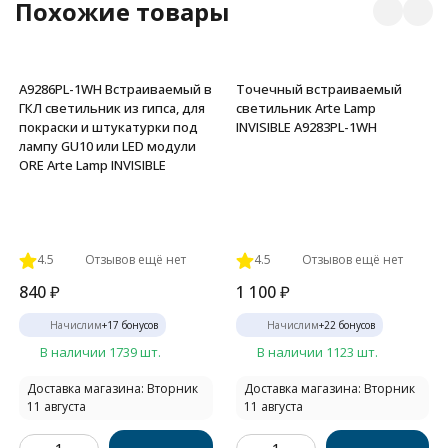
Похожие товары
A9286PL-1WH Встраиваемый в
Точечный встраиваемый
ГКЛ светильник из гипса, для
светильник Arte Lamp
покраски и штукатурки под
INVISIBLE A9283PL-1WH
лампу GU10 или LED модули
ORE Arte Lamp INVISIBLE
4.5
Отзывов ещё нет
4.5
Отзывов ещё нет
840
₽
1 100
₽
Начислим
+
17
бонусов
Начислим
+
22
бонусов
В наличии 1739 шт.
В наличии 1123 шт.
Доставка магазина: Вторник
Доставка магазина: Вторник
11 августа
11 августа