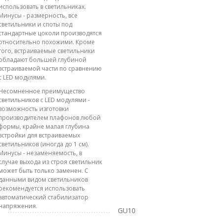
использовать в светильниках.
Минусы - размерность, все
светильники и споты под
стандартные цоколи производятся
относительно похожими. Кроме
того, встраиваемые светильники
обладают большей глубиной
встраиваемой части по сравнению
с LED модулями.
Несомненное преимущество
светильников с LED модулями -
возможность изготовки
производителем плафонов любой
формы, крайне малая глубина
встройки для встраиваемых
светильников (иногда до 1 см).
Минусы - незаменяемость, в
случае выхода из строя светильник
может быть только заменен. С
данными видом светильников
рекомендуется использовать
автоматический стабилизатор
напряжения.
GU10