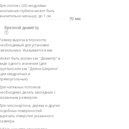
Для спотов с LED модулями
монтажная глубина может быть
значительно меньше, до 1 см.
70 мм
Врезной диаметр
Размер выреза в плоскости,
необходимый для установки
светильника. Указывается в мм.
Может быть указан как "Диаметр" в
виде одного значения (для
круглых) или как "Длина-Ширина"
(для квадратных и
прямоугольных).
Для натяжных потолков
необходимо делать закладные с
указанным размером.
Для гипсокартона, дерева и других
подобных поверхностей -
вырезать отверстие указанного
размера.