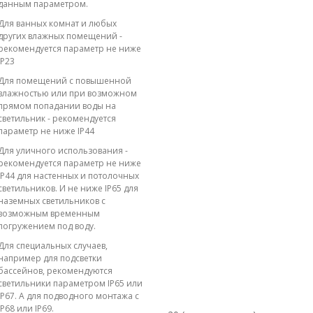
данным параметром.
Для ванных комнат и любых
других влажных помещений -
рекомендуется параметр не ниже
IP23
Для помещений с повышенной
влажностью или при возможном
прямом попадании воды на
светильник - рекомендуется
параметр не ниже IP44
Для уличного использования -
рекомендуется параметр не ниже
IP44 для настенных и потолочных
светильников. И не ниже IP65 для
наземных светильников с
возможным временным
погружением под воду.
Для специальных случаев,
например для подсветки
бассейнов, рекомендуются
светильники параметром IP65 или
IP67. А для подводного монтажа с
IP68 или IP69.