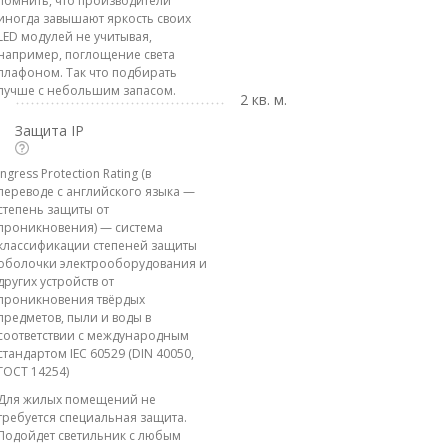
помнить, что производители
иногда завышают яркость своих
LED модулей не учитывая,
например, поглощение света
плафоном. Так что подбирать
лучше с небольшим запасом.
2 кв. м.
Защита IP
Ingress Protection Rating (в
переводе с английского языка —
степень защиты от
проникновения) — система
классификации степеней защиты
оболочки электрооборудования и
других устройств от
проникновения твёрдых
предметов, пыли и воды в
соответствии с международным
стандартом IEC 60529 (DIN 40050,
ГОСТ 14254)
Для жилых помещений не
требуется специальная защита.
Подойдет светильник с любым