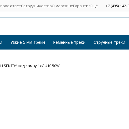
прос-ответ
Сотрудничество
О магазине
Гарантия
Ещё
+7 (495) 142-
и
Узкие 5 мм треки
Ременные треки
Струнные треки
H SENTRY под лампу 1xGU10 50W