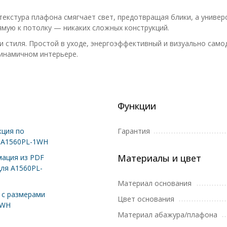
текстура плафона смягчает свет, предотвращая блики, а униве
мую к потолку — никаких сложных конструкций.
и стиля. Простой в уходе, энергоэффективный и визуально само
динамичном интерьере.
Функции
ция по
Гарантия
 A1560PL-1WH
Материалы и цвет
ация из PDF
для A1560PL-
Материал основания
с размерами
Цвет основания
1WH
Материал абажура/плафона