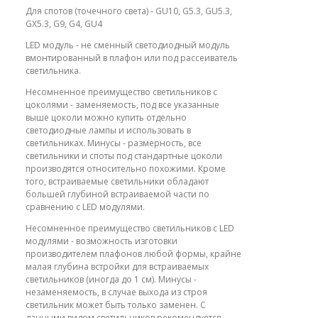
Для спотов (точечного света) - GU10, G5.3, GU5.3,
GX5.3, G9, G4, GU4
LED модуль - не сменный светодиодный модуль
вмонтированный в плафон или под рассеиватель
светильника.
Несомненное преимущество светильников с
цоколями - заменяемость, под все указанные
выше цоколи можно купить отдельно
светодиодные лампы и использовать в
светильниках. Минусы - размерность, все
светильники и споты под стандартные цоколи
производятся относительно похожими. Кроме
того, встраиваемые светильники обладают
большей глубиной встраиваемой части по
сравнению с LED модулями.
Несомненное преимущество светильников с LED
модулями - возможность изготовки
производителем плафонов любой формы, крайне
малая глубина встройки для встраиваемых
светильников (иногда до 1 см). Минусы -
незаменяемость, в случае выхода из строя
светильник может быть только заменен. С
данными видом светильников рекомендуется