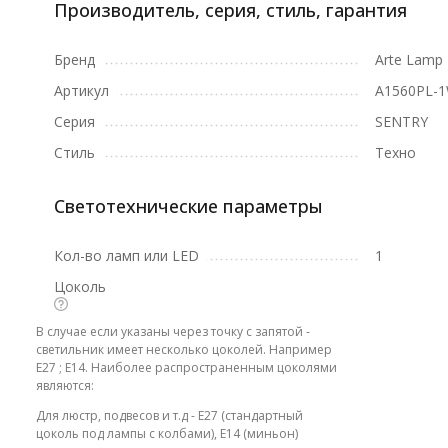
Производитель, серия, стиль, гарантия
Бренд
Arte Lamp
Артикул
A1560PL-
Серия
SENTRY
Стиль
Техно
Светотехнические параметры
Кол-во ламп или LED
1
Цоколь
В случае если указаны через точку с запятой -
светильник имеет несколько цоколей. Например
E27 ; E14. Наиболее распространенным цоколями
являются:
Для люстр, подвесов и т.д - E27 (стандартный
цоколь под лампы с колбами), E14 (миньон)