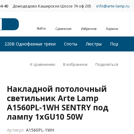
34-40
Домодедово Каширское Шоссе 7А оф 205
info@arte-lamp.ru
Войти
Сравнение
Избранное
Корзина
220В Однофазные треки
Споты
Люстры
Подвесные
К сравнению
В избранное
Поделиться
Накладной потолочный
светильник Arte Lamp
A1560PL-1WH SENTRY под
лампу 1xGU10 50W
Артикул:
A1560PL-1WH