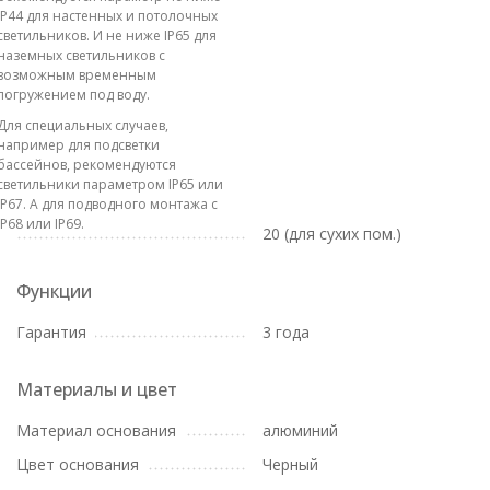
IP44 для настенных и потолочных
светильников. И не ниже IP65 для
наземных светильников с
возможным временным
погружением под воду.
Для специальных случаев,
например для подсветки
бассейнов, рекомендуются
светильники параметром IP65 или
IP67. А для подводного монтажа с
IP68 или IP69.
20 (для сухих пом.)
Функции
Гарантия
3 года
Материалы и цвет
Материал основания
алюминий
Цвет основания
Черный