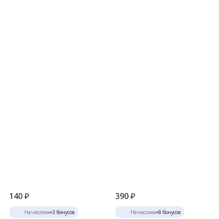
140
₽
390
₽
Начислим
+
3
бонусов
Начислим
+
8
бонусов