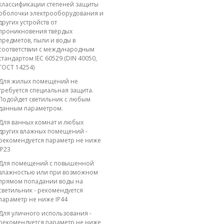
классификации степеней защиты
оболочки электрооборудования и
других устройств от
проникновения твёрдых
предметов, пыли и воды в
соответствии с международным
стандартом IEC 60529 (DIN 40050,
ГОСТ 14254)
Для жилых помещений не
требуется специальная защита.
Подойдет светильник с любым
данным параметром.
Для ванных комнат и любых
других влажных помещений -
рекомендуется параметр не ниже
IP23
Для помещений с повышенной
влажностью или при возможном
прямом попадании воды на
светильник - рекомендуется
параметр не ниже IP44
Для уличного использования -
рекомендуется параметр не ниже