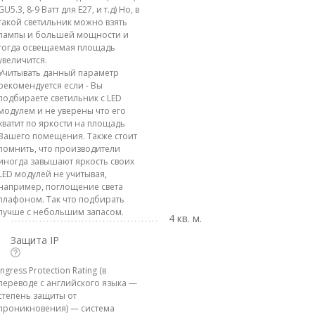
GU5.3, 8-9 Ватт для E27, и т.д) Но, в
такой светильник можно взять
лампы и большей мощности и
тогда освещаемая площадь
увеличится.
Учитывать данный параметр
рекомендуется если - Вы
подбираете светильник с LED
модулем и не уверены что его
хватит по яркости на площадь
Вашего помещения. Также стоит
помнить, что производители
иногда завышают яркость своих
LED модулей не учитывая,
например, поглощение света
плафоном. Так что подбирать
лучше с небольшим запасом.
4 кв. м.
Защита IP
Ingress Protection Rating (в
переводе с английского языка —
степень защиты от
проникновения) — система