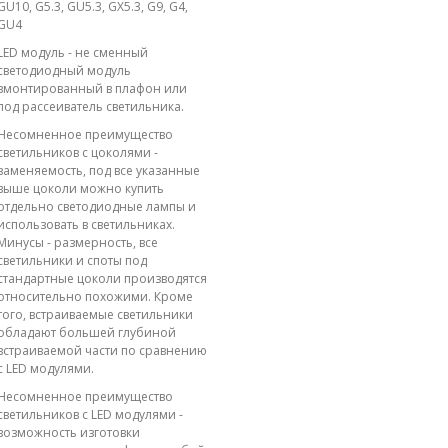
GU10, G5.3, GU5.3, GX5.3, G9, G4,
GU4
LED модуль - не сменный
светодиодный модуль
вмонтированный в плафон или
под рассеиватель светильника.
Несомненное преимущество
светильников с цоколями -
заменяемость, под все указанные
выше цоколи можно купить
отдельно светодиодные лампы и
использовать в светильниках.
Минусы - размерность, все
светильники и споты под
стандартные цоколи производятся
относительно похожими. Кроме
того, встраиваемые светильники
обладают большей глубиной
встраиваемой части по сравнению
с LED модулями.
Несомненное преимущество
светильников с LED модулями -
возможность изготовки