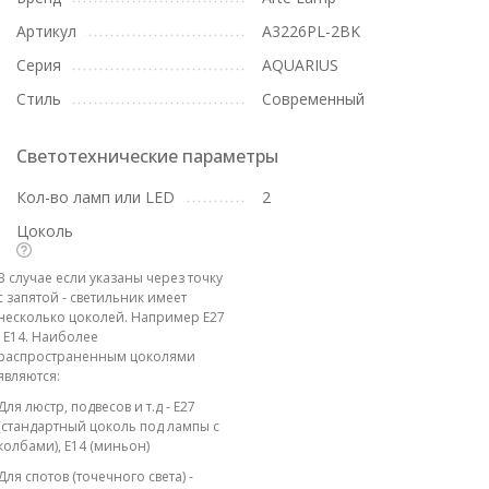
Артикул
A3226PL-2BK
Серия
AQUARIUS
Стиль
Современный
Светотехнические параметры
Кол-во ламп или LED
2
Цоколь
В случае если указаны через точку
с запятой - светильник имеет
несколько цоколей. Например E27
; E14. Наиболее
распространенным цоколями
являются:
Для люстр, подвесов и т.д - E27
(стандартный цоколь под лампы с
колбами), E14 (миньон)
Для спотов (точечного света) -