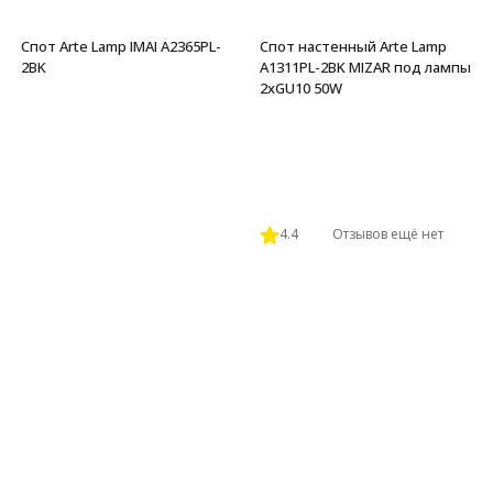
Спот Arte Lamp IMAI A2365PL-
Спот настенный Arte Lamp
2BK
A1311PL-2BK MIZAR под лампы
2xGU10 50W
4.4
Отзывов ещё нет