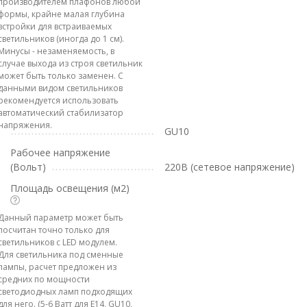
производителем плафонов любой
формы, крайне малая глубина
встройки для встраиваемых
светильников (иногда до 1 см).
Минусы - незаменяемость, в
случае выхода из строя светильник
может быть только заменен. С
данными видом светильников
рекомендуется использовать
автоматический стабилизатор
напряжения.
GU10
Рабочее напряжение
(Вольт)
220В (сетевое напряжение)
Площадь освещения (м2)
Данный параметр может быть
посчитан точно только для
светильников с LED модулем.
Для светильника под сменные
лампы, расчет предложен из
средних по мощности
светодиодных ламп подходящих
для него. (5-6 Ватт для E14, GU10,