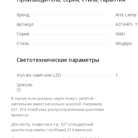
Бренд
Arte Lamp
Артикул
A2164PL-
Серия
IMAI
Стиль
Модерн
Светотехнические параметры
Кол-во ламп или LED
1
Цоколь
В случае если указаны через точку с запятой -
светильник имеет несколько цоколей. Например
E27 ; E14. Наиболее распространенным цоколями
являются:
Для люстр, подвесов и т.д - E27 (стандартный
цоколь под лампы с колбами), E14 (миньон)