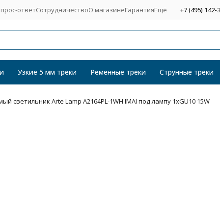
прос-ответ
Сотрудничество
О магазине
Гарантия
Ещё
+7 (495) 142-
и
Узкие 5 мм треки
Ременные треки
Струнные треки
ый светильник Arte Lamp A2164PL-1WH IMAI под лампу 1xGU10 15W