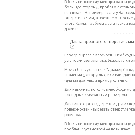
В большинстве случаев при разнице до
большую сторону), проблем с установ
возникает. Например - если у Вас сде
отверстие 75 мм, а врезное отверстие 
спота 72 мм, проблем с установкой во
должно.
Длина врезного отверстия, мм
Размер выреза в плоскости, необходи
установки светильника. Указывается в 
Может быть указан как "Диаметр" в ви
значения (для круглых) или как "Дли
(для квадратных и прямоугольных).
Для натяжных потолков необходимо д
закладные с указанным размером.
Для гипсокартона, дерева и других п
поверхностей - вырезать отверстие ук
размера.
В большинстве случаев при разнице до
проблем с установкой не возникает.