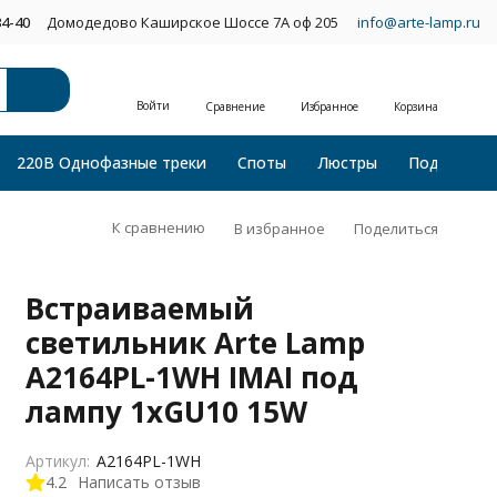
34-40
Домодедово Каширское Шоссе 7А оф 205
info@arte-lamp.ru
Войти
Сравнение
Избранное
Корзина
220В Однофазные треки
Споты
Люстры
Подвесные
К сравнению
В избранное
Поделиться
Встраиваемый
светильник Arte Lamp
A2164PL-1WH IMAI под
лампу 1xGU10 15W
Артикул:
A2164PL-1WH
4.2
Написать отзыв