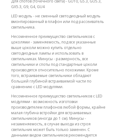
Для спотов (точечного света) - GU10, G5.3, GU5.3,
GX5.3, G9, G4, GU4
LED модуль - не сменный светодиодный модуль
вмонтированный в плафон или под рассеиватель
светильника.
Несомненное преимущество светильников с
цоколями - заменяемость, под все указанные
выше цоколи можно купить отдельно
светодиодные лампы и использовать в
светильниках. Минусы - размерность, все
светильники и споты под стандартные цоколи
производятся относительно похожими. Кроме
того, встраиваемые светильники обладают
большей глубиной встраиваемой части по
сравнению с LED модулями.
Несомненное преимущество светильников с LED
модулями - возможность изготовки
производителем плафонов любой формы, крайне
малая глубина встройки для встраиваемых
светильников (иногда до 1 см). Минусы -
незаменяемость, в случае выхода из строя
светильник может быть только заменен. С
данными видом светильников рекомендуется