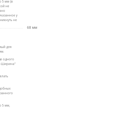
 5 мм (в
кой не
лано
указанное у
зникнуть не
68 мм
мый для
мм.
де одного
на-Ширина"
елать
одобных
азанного
 5 мм,