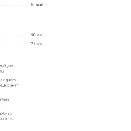
белый
60 мм
71 мм
мый для
мм.
де одного
на-Ширина"
елать
одобных
азанного