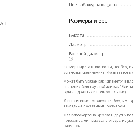
Цвет абажура/плафона
Размеры и вес
1WH
Высота
Диаметр
Врезной диаметр
Размер выреза в плоскости, необходи
установки светильника. Указывается в 
Может быть указан как "Диаметр" в ви
значения (для круглых) или как "Дли
(для квадратных и прямоугольных).
Для натяжных потолков необходимо д
закладные с указанным размером.
Для гипсокартона, дерева и других п
поверхностей - вырезать отверстие ук
размера.