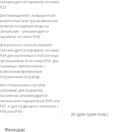
рекомендуется параметр не ниже
IP23
Для помещений с повышенной
влажностью или при возможном
прямом попадании воды на
светильник - рекомендуется
параметр не ниже IP44
Для уличного использования -
рекомендуется параметр не ниже
IP44 для настенных и потолочных
светильников. И не ниже IP65 для
наземных светильников с
возможным временным
погружением под воду.
Для специальных случаев,
например для подсветки
бассейнов, рекомендуются
светильники параметром IP65 или
IP67. А для подводного монтажа с
IP68 или IP69.
20 (для сухих пом.)
Функции