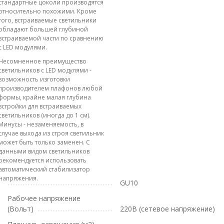
стандартные цоколи производятся
относительно похожими. Кроме
того, встраиваемые светильники
обладают большей глубиной
встраиваемой части по сравнению
с LED модулями.
Несомненное преимущество
светильников с LED модулями -
возможность изготовки
производителем плафонов любой
формы, крайне малая глубина
встройки для встраиваемых
светильников (иногда до 1 см).
Минусы - незаменяемость, в
случае выхода из строя светильник
может быть только заменен. С
данными видом светильников
рекомендуется использовать
автоматический стабилизатор
напряжения.
GU10
Рабочее напряжение
(Вольт)
220В (сетевое напряжение)