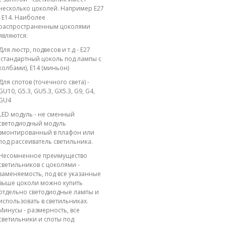
несколько цоколей. Например E27
; E14. Наиболее
распространенным цоколями
являются:
Для люстр, подвесов и т.д - E27
(стандартный цоколь под лампы с
колбами), E14 (миньон)
Для спотов (точечного света) -
GU10, G5.3, GU5.3, GX5.3, G9, G4,
GU4
LED модуль - не сменный
светодиодный модуль
вмонтированный в плафон или
под рассеиватель светильника.
Несомненное преимущество
светильников с цоколями -
заменяемость, под все указанные
выше цоколи можно купить
отдельно светодиодные лампы и
использовать в светильниках.
Минусы - размерность, все
светильники и споты под