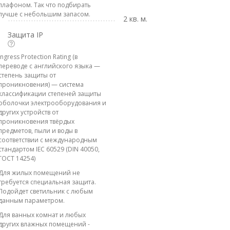
плафоном. Так что подбирать
лучше с небольшим запасом.
2 кв. м.
Защита IP
Ingress Protection Rating (в
переводе с английского языка —
степень защиты от
проникновения) — система
классификации степеней защиты
оболочки электрооборудования и
других устройств от
проникновения твёрдых
предметов, пыли и воды в
соответствии с международным
стандартом IEC 60529 (DIN 40050,
ГОСТ 14254)
Для жилых помещений не
требуется специальная защита.
Подойдет светильник с любым
данным параметром.
Для ванных комнат и любых
других влажных помещений -