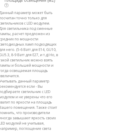
Площадь освещения (м2)
Данный параметр может быть
посчитан точно только для
светильников с LED модулем.
Для светильника под сменные
лампы, расчет предложен из
средних по мощности
светодиодных ламп подходящих
для него. (5-6 Ватт для E14, GU10,
GU5.3, 8-9 Ватт для E27, и т.д) Но, в
такой светильник можно взять
лампы и большей мощности и
тогда освещаемая площадь
увеличится.
Учитывать данный параметр
рекомендуется если - Вы
подбираете светильник с LED
модулем и не уверены что его
хватит по яркости на площадь
Вашего помещения. Также стоит
помнить, что производители
иногда завышают яркость своих
LED модулей не учитывая,
например, поглощение света