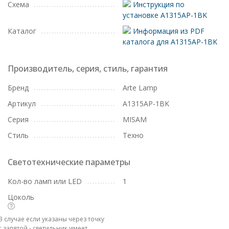
Схема
Инструкция по
установке A1315AP-1BK
Каталог
Информация из PDF
каталога для A1315AP-1BK
Производитель, серия, стиль, гарантия
Бренд
Arte Lamp
Артикул
A1315AP-1BK
Серия
MISAM
Стиль
Техно
Светотехнические параметры
Кол-во ламп или LED
1
Цоколь
В случае если указаны через точку
с запятой - светильник имеет