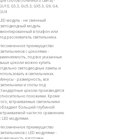
Для спотов (точечного света) -
GU10, G5.3, GU5.3, GX5.3, G9, G4,
GU4
LED модуль - не сменный
светодиодный модуль
вмонтированный в плафон или
под рассеиватель светильника.
Несомненное преимущество
светильников с цоколями -
заменяемость, под все указанные
выше цоколи можно купить
отдельно светодиодные лампы и
использовать в светильниках.
Минусы - размерность, все
светильники и споты под
стандартные цоколи производятся
относительно похожими. Кроме
того, встраиваемые светильники
обладают большей глубиной
встраиваемой части по сравнению
с LED модулями.
Несомненное преимущество
светильников с LED модулями -
возможность изготовки