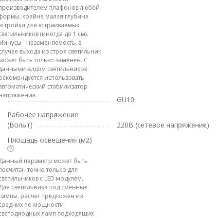
производителем плафонов любой
формы, крайне малая глубина
встройки для встраиваемых
светильников (иногда до 1 см).
Минусы - незаменяемость, в
случае выхода из строя светильник
может быть только заменен. С
данными видом светильников
рекомендуется использовать
автоматический стабилизатор
напряжения.
GU10
Рабочее напряжение
(Вольт)
220В (сетевое напряжение)
Площадь освещения (м2)
Данный параметр может быть
посчитан точно только для
светильников с LED модулем.
Для светильника под сменные
лампы, расчет предложен из
средних по мощности
светодиодных ламп подходящих