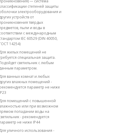
проникновения) — система
классификации степеней защиты
оболочки электрооборудования и
других устройств от
проникновения твёрдых
предметов, пыли и воды в
соответствии с международным
стандартом IEC 60529 (DIN 40050,
ГОСТ 14254)
Для жилых помещений не
требуется специальная защита.
Подойдет светильник с любым
данным параметром.
Для ванных комнат и любых
других влажных помещений -
рекомендуется параметр не ниже
IP23
Для помещений с повышенной
влажностью или при возможном
прямом попадании воды на
светильник - рекомендуется
параметр не ниже IP44
Для уличного использования -