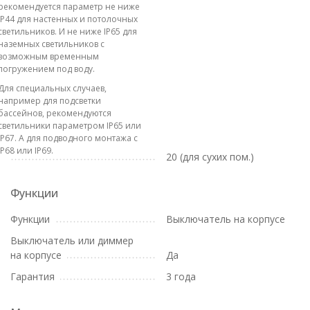
рекомендуется параметр не ниже
IP44 для настенных и потолочных
светильников. И не ниже IP65 для
наземных светильников с
возможным временным
погружением под воду.
Для специальных случаев,
например для подсветки
бассейнов, рекомендуются
светильники параметром IP65 или
IP67. А для подводного монтажа с
IP68 или IP69.
20 (для сухих пом.)
Функции
Функции
Выключатель на корпусе
Выключатель или диммер
на корпусе
Да
Гарантия
3 года