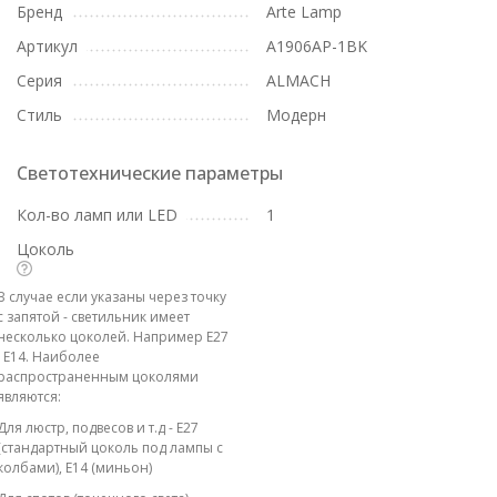
Бренд
Arte Lamp
Артикул
A1906AP-1BK
Серия
ALMACH
Стиль
Модерн
Светотехнические параметры
Кол-во ламп или LED
1
Цоколь
В случае если указаны через точку
с запятой - светильник имеет
несколько цоколей. Например E27
; E14. Наиболее
распространенным цоколями
являются:
Для люстр, подвесов и т.д - E27
(стандартный цоколь под лампы с
колбами), E14 (миньон)