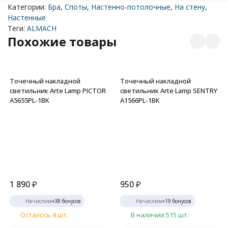
Категории:
Бра
,
Споты
,
Настенно-потолочные
,
На стену
,
Настенные
Теги:
ALMACH
Похожие товары
Точечный накладной
Точечный накладной
светильник Arte Lamp PICTOR
светильник Arte Lamp SENTRY
A5655PL-1BK
A1566PL-1BK
1 890
₽
950
₽
Начислим
+
38
бонусов
Начислим
+
19
бонусов
Осталось 4 шт.
В наличии 515 шт.