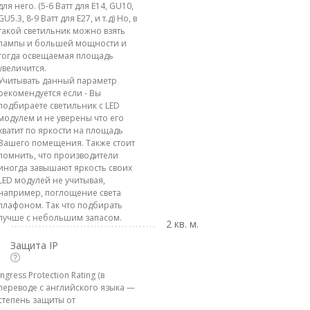
для него. (5-6 Ватт для E14, GU10,
GU5.3, 8-9 Ватт для E27, и т.д) Но, в
такой светильник можно взять
лампы и большей мощности и
тогда освещаемая площадь
увеличится.
Учитывать данный параметр
рекомендуется если - Вы
подбираете светильник с LED
модулем и не уверены что его
хватит по яркости на площадь
Вашего помещения. Также стоит
помнить, что производители
иногда завышают яркость своих
LED модулей не учитывая,
например, поглощение света
плафоном. Так что подбирать
лучше с небольшим запасом.
2 кв. м.
Защита IP
Ingress Protection Rating (в
переводе с английского языка —
степень защиты от