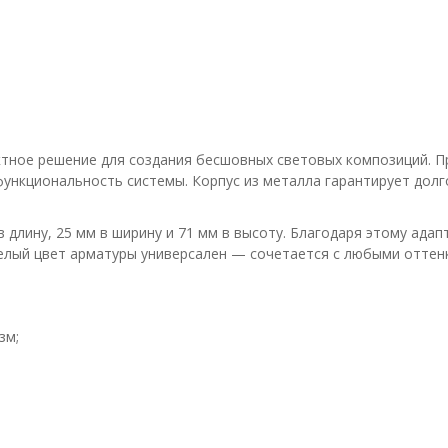
тное решение для создания бесшовных световых композиций. П
и функциональность системы. Корпус из металла гарантирует дол
длину, 25 мм в ширину и 71 мм в высоту. Благодаря этому адапт
елый цвет арматуры универсален — сочетается с любыми оттен
зм;