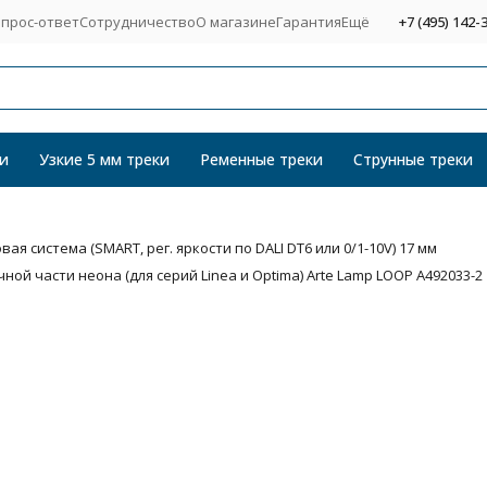
прос-ответ
Сотрудничество
О магазине
Гарантия
Ещё
+7 (495) 142-
и
Узкие 5 мм треки
Ременные треки
Струнные треки
я система (SMART, рег. яркости по DALI DT6 или 0/1-10V) 17 мм
ой части неона (для серий Linea и Optima) Arte Lamp LOOP A492033-2