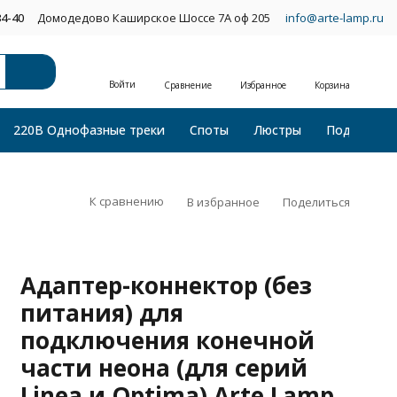
34-40
Домодедово Каширское Шоссе 7А оф 205
info@arte-lamp.ru
Войти
Сравнение
Избранное
Корзина
220В Однофазные треки
Споты
Люстры
Подвесные
К сравнению
В избранное
Поделиться
Адаптер-коннектор (без
питания) для
подключения конечной
части неона (для серий
Linea и Optima) Arte Lamp