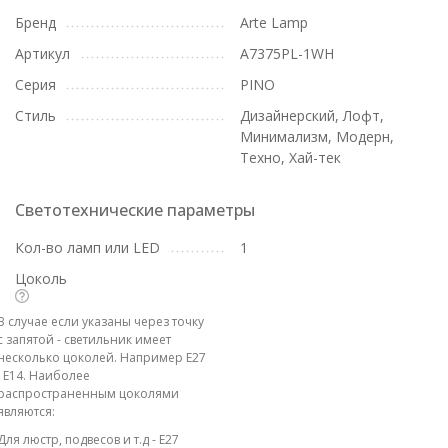
Бренд
Arte Lamp
Артикул
A7375PL-1WH
Серия
PINO
Стиль
Дизайнерский, Лофт,
Минимализм, Модерн,
Техно, Хай-тек
Светотехнические параметры
Кол-во ламп или LED
1
Цоколь
В случае если указаны через точку
с запятой - светильник имеет
несколько цоколей. Например E27
; E14. Наиболее
распространенным цоколями
являются:
Для люстр, подвесов и т.д - E27