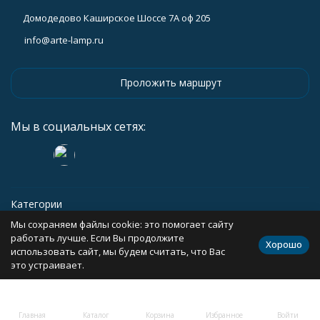
Домодедово Каширское Шоссе 7А оф 205
info@arte-lamp.ru
Проложить маршрут
Мы в социальных сетях:
Категории
Мы сохраняем файлы cookie: это помогает сайту
Информация
работать лучше. Если Вы продолжите
Хорошо
использовать сайт, мы будем считать, что Вас
это устраивает.
Политика персональных данных
Карта сайта
Главная
Каталог
Корзина
Избранное
Войти