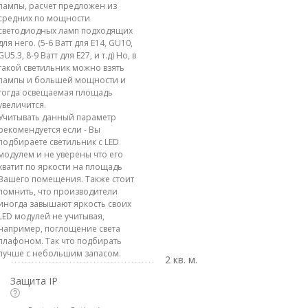
лампы, расчет предложен из
средних по мощности
светодиодных ламп подходящих
для него. (5-6 Ватт для E14, GU10,
GU5.3, 8-9 Ватт для E27, и т.д) Но, в
такой светильник можно взять
лампы и большей мощности и
тогда освещаемая площадь
увеличится.
Учитывать данный параметр
рекомендуется если - Вы
подбираете светильник с LED
модулем и не уверены что его
хватит по яркости на площадь
Вашего помещения. Также стоит
помнить, что производители
иногда завышают яркость своих
LED модулей не учитывая,
например, поглощение света
плафоном. Так что подбирать
лучше с небольшим запасом.
2 кв. м.
Защита IP