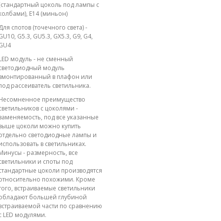
(стандартный цоколь под лампы с
колбами), E14 (миньон)
Для спотов (точечного света) -
GU10, G5.3, GU5.3, GX5.3, G9, G4,
GU4
LED модуль - не сменный
светодиодный модуль
вмонтированный в плафон или
под рассеиватель светильника.
Несомненное преимущество
светильников с цоколями -
заменяемость, под все указанные
выше цоколи можно купить
отдельно светодиодные лампы и
использовать в светильниках.
Минусы - размерность, все
светильники и споты под
стандартные цоколи производятся
относительно похожими. Кроме
того, встраиваемые светильники
обладают большей глубиной
встраиваемой части по сравнению
с LED модулями.