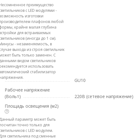
Несомненное преимущество
светильников с LED модулями -
возможность изготовки
производителем плафонов любой
формы, крайне малая глубина
встройки для встраиваемых
светильников (иногда до 1 см).
Минусы - незаменяемость, в
случае выхода из строя светильник
может быть только заменен. С
данными видом светильников
рекомендуется использовать
автоматический стабилизатор
напряжения.
GU10
Рабочее напряжение
(Вольт)
220В (сетевое напряжение)
Площадь освещения (м2)
Данный параметр может быть
посчитан точно только для
светильников с LED модулем.
Для светильника под сменные