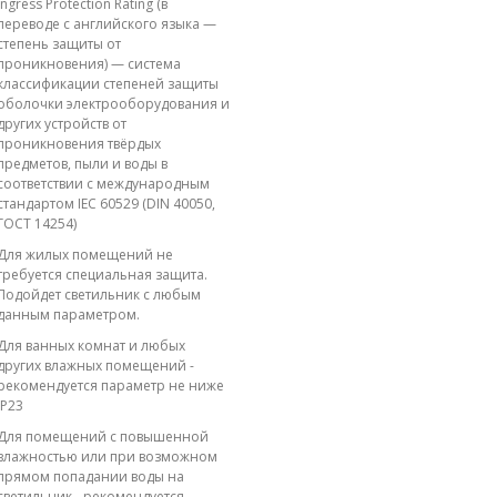
Ingress Protection Rating (в
переводе с английского языка —
степень защиты от
проникновения) — система
классификации степеней защиты
оболочки электрооборудования и
других устройств от
проникновения твёрдых
предметов, пыли и воды в
соответствии с международным
стандартом IEC 60529 (DIN 40050,
ГОСТ 14254)
Для жилых помещений не
требуется специальная защита.
Подойдет светильник с любым
данным параметром.
Для ванных комнат и любых
других влажных помещений -
рекомендуется параметр не ниже
IP23
Для помещений с повышенной
влажностью или при возможном
прямом попадании воды на
светильник - рекомендуется