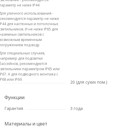
параметр не ниже IP44
Для уличного использования -
рекомендуется параметр не ниже
IP44 для настенных и потолочных
светильников. И не ниже IP65 для
наземных светильников с
возможным временным
погружением под воду.
Для специальных случаев,
например для подсветки
бассейнов, рекомендуются
светильники параметром IP65 или
IP67. А для подводного монтажа с
IP68 или IP69.
20 (для сухих пом.)
Функции
Гарантия
3 года
Материалы и цвет