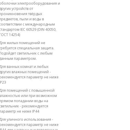
оболочки электрооборудования и
других устройств от
проникновения твёрдых
предметов, пыли и воды в
соответствии с международным
стандартом IEC 60529 (DIN 40050,
ГОСТ 14254)
Для жилых помещений не
требуется специальная защита.
Подойдет светильник с любым
данным параметром.
Для ванных комнат и любых
других влажных помещений -
рекомендуется параметр не ниже
IP23
Для помещений с повышенной
влажностью или при возможном
прямом попадании воды на
светильник - рекомендуется
параметр не ниже IP44
Для уличного использования -
рекомендуется параметр не ниже
IP44 для настенных и потолочных