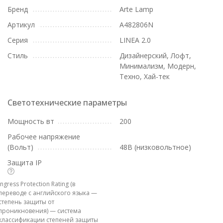
Бренд
Arte Lamp
Артикул
A482806N
Серия
LINEA 2.0
Стиль
Дизайнерский, Лофт,
Минимализм, Модерн,
Техно, Хай-тек
Светотехнические параметры
Мощность вт
200
Рабочее напряжение
(Вольт)
48В (низковольтное)
Защита IP
Ingress Protection Rating (в
переводе с английского языка —
степень защиты от
проникновения) — система
классификации степеней защиты