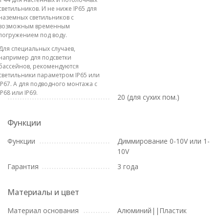
светильников. И не ниже IP65 для
наземных светильников с
возможным временным
погружением под воду.
Для специальных случаев,
например для подсветки
бассейнов, рекомендуются
светильники параметром IP65 или
IP67. А для подводного монтажа с
IP68 или IP69.
20 (для сухих пом.)
Функции
Функции
Диммирование 0-10V или 1-
10V
Гарантия
3 года
Материалы и цвет
Материал основания
Алюминий||Пластик