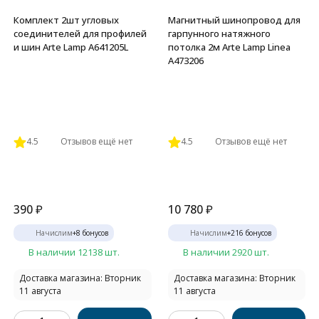
Комплект 2шт угловых
Магнитный шинопровод для
соединителей для профилей
гарпунного натяжного
и шин Arte Lamp A641205L
потолка 2м Arte Lamp Linea
A473206
4.5
Отзывов ещё нет
4.5
Отзывов ещё нет
390
₽
10 780
₽
Начислим
+
8
бонусов
Начислим
+
216
бонусов
В наличии 12138 шт.
В наличии 2920 шт.
Доставка магазина: Вторник
Доставка магазина: Вторник
11 августа
11 августа