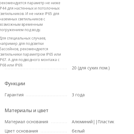
рекомендуется параметр не ниже
IP44 для настенных и потолочных
светильников. И не ниже IP65 для
наземных светильников с
возможным временным
погружением под воду.
Для специальных случаев,
например для подсветки
бассейнов, рекомендуются
светильники параметром IP65 или
IP67. А для подводного монтажа с
IP68 или IP69.
20 (для сухих пом.)
Функции
Гарантия
3 года
Материалы и цвет
Материал основания
Алюминий||Пластик
Цвет основания
белый