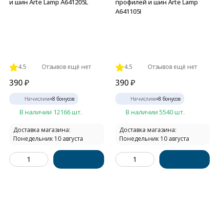
и шин Arte Lamp A641205L
профилей и шин Arte Lamp
A641105I
4.5
Отзывов ещё нет
4.5
Отзывов ещё нет
390
₽
390
₽
Начислим
+
8
бонусов
Начислим
+
8
бонусов
В наличии 12166 шт.
В наличии 5540 шт.
Доставка магазина:
Доставка магазина:
Понедельник 10 августа
Понедельник 10 августа