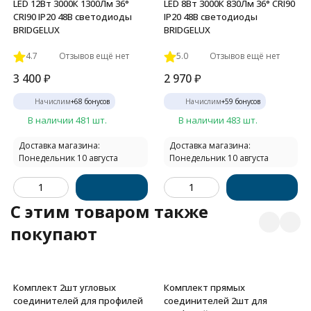
LED 12Вт 3000К 1300Лм 36°
LED 8Вт 3000К 830Лм 36° CRI90
CRI90 IP20 48В светодиоды
IP20 48В светодиоды
BRIDGELUX
BRIDGELUX
4.7
Отзывов ещё нет
5.0
Отзывов ещё нет
3 400
₽
2 970
₽
Начислим
+
68
бонусов
Начислим
+
59
бонусов
В наличии 481 шт.
В наличии 483 шт.
Доставка магазина:
Доставка магазина:
Понедельник 10 августа
Понедельник 10 августа
C этим товаром также
покупают
Комплект 2шт угловых
Комплект прямых
соединителей для профилей
соединителей 2шт для