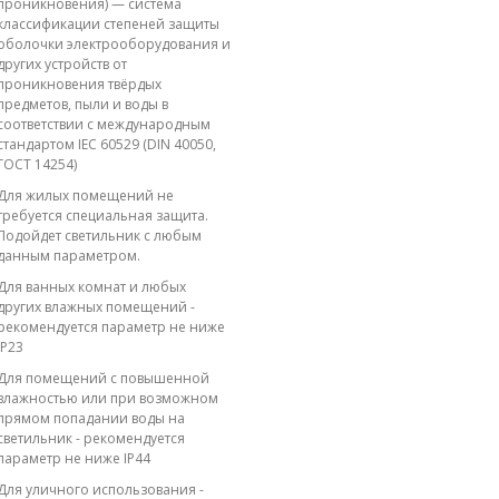
проникновения) — система
классификации степеней защиты
оболочки электрооборудования и
других устройств от
проникновения твёрдых
предметов, пыли и воды в
соответствии с международным
стандартом IEC 60529 (DIN 40050,
ГОСТ 14254)
Для жилых помещений не
требуется специальная защита.
Подойдет светильник с любым
данным параметром.
Для ванных комнат и любых
других влажных помещений -
рекомендуется параметр не ниже
IP23
Для помещений с повышенной
влажностью или при возможном
прямом попадании воды на
светильник - рекомендуется
параметр не ниже IP44
Для уличного использования -