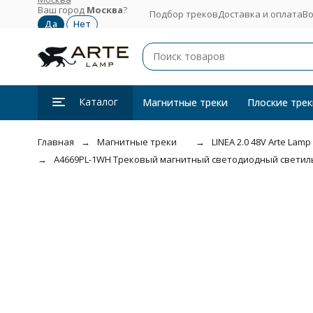
Ваш город
Москва
?
Подбор треков
Доставка и оплата
Во
Каталог
Магнитные треки
Плоские трек
Главная
Магнитные треки
LINEA 2.0 48V Arte La
A4669PL-1WH Трековый магнитный светодиодный светильник