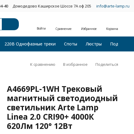
34-40
Домодедово Каширское Шоссе 7А оф 205
info@arte-lamp.ru
Войти
Сравнение
Избранное
Корзина
220В Однофазные треки
Споты
Люстры
Подвесные
К сравнению
В избранное
Поделиться
A4669PL-1WH Трековый
магнитный светодиодный
светильник Arte Lamp
Linea 2.0 CRI90+ 4000К
620Лм 120° 12Вт