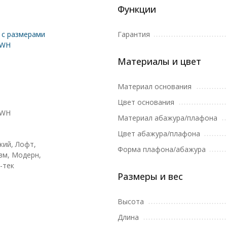
Функции
с размерами
Гарантия
1WH
Материалы и цвет
Материал основания
Цвет основания
1WH
Материал абажура/плафона
Цвет абажура/плафона
кий, Лофт,
Форма плафона/абажура
м, Модерн,
-тек
Размеры и вес
Высота
Длина