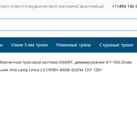
прос-ответ
Сотрудничество
О магазине
Гарантия
Ещё
+7 (495) 142-
и
Узкие 5 мм треки
Ременные треки
Струнные треки
mp Магнитная трековая система (SMART, диммирование 0/1-10V) 26 мм
 Arte Lamp Linea 2.0 CRI90+ 4000К 620Лм 120° 12Вт