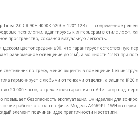
 Linea 2.0 CRI90+ 4000К 620Лм 120° 12Вт — современное решен
довые технологии, адаптируясь к интерьерам в стиле лофт, ха
ное пространство, сохраняя визуальную лёгкость.
 индексом цветопередачи ≥90, что гарантирует естественную пе
ивает равномерное освещение до 2 м², а мощность 12 Вт при п
 светильник по треку, меняя акценты в помещении без инструм
тика гармонирует с любыми оттенками отделки, а защита IP20 
до 50 000 часов, а трёхлетняя гарантия от Arte Lamp подтвер
то повышает безопасность эксплуатации. Он идеален для зонир
вещение рабочего стола в офисе. Модель A4669PL-1WH из серии 
аждый элемент подчинён идее практичности и эстетики.