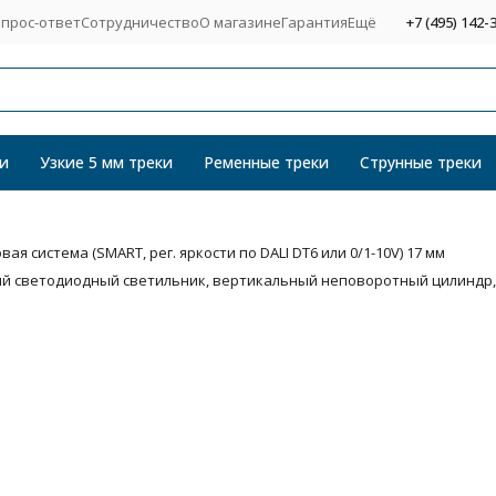
прос-ответ
Сотрудничество
О магазине
Гарантия
Ещё
+7 (495) 142-
и
Узкие 5 мм треки
Ременные треки
Струнные треки
я система (SMART, рег. яркости по DALI DT6 или 0/1-10V) 17 мм
ый светодиодный светильник, вертикальный неповоротный цилиндр,