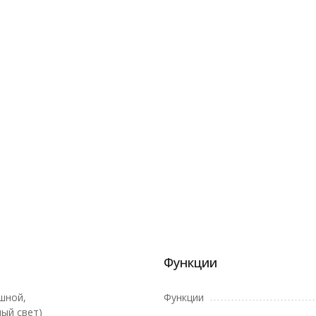
Функции
шной,
Функции
ый свет)