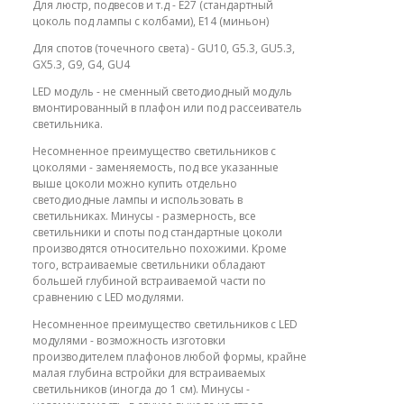
Для люстр, подвесов и т.д - E27 (стандартный
цоколь под лампы с колбами), E14 (миньон)
Для спотов (точечного света) - GU10, G5.3, GU5.3,
GX5.3, G9, G4, GU4
LED модуль - не сменный светодиодный модуль
вмонтированный в плафон или под рассеиватель
светильника.
Несомненное преимущество светильников с
цоколями - заменяемость, под все указанные
выше цоколи можно купить отдельно
светодиодные лампы и использовать в
светильниках. Минусы - размерность, все
светильники и споты под стандартные цоколи
производятся относительно похожими. Кроме
того, встраиваемые светильники обладают
большей глубиной встраиваемой части по
сравнению с LED модулями.
Несомненное преимущество светильников с LED
модулями - возможность изготовки
производителем плафонов любой формы, крайне
малая глубина встройки для встраиваемых
светильников (иногда до 1 см). Минусы -