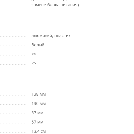
замене блока питания)
алюминий, пластик
белый
<>
<>
138 мм
130 мм
57 мм
57 мм
13.4 см