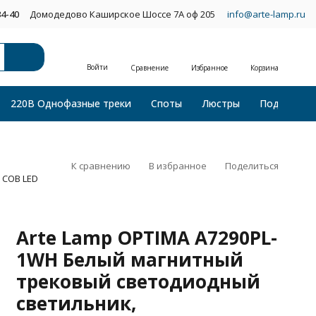
34-40
Домодедово Каширское Шоссе 7А оф 205
info@arte-lamp.ru
Войти
Сравнение
Избранное
Корзина
220В Однофазные треки
Споты
Люстры
Подвесные
К сравнению
В избранное
Поделиться
 COB LED
Arte Lamp OPTIMA A7290PL-
1WH Белый магнитный
трековый светодиодный
светильник,